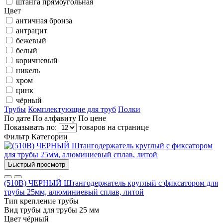
штанга прямоугольная
Цвет
античная бронза
антрацит
бежевый
белый
коричневый
никель
хром
цинк
чёрный
Трубы
Комплектующие для труб
Полки
По дате
По алфавиту
По цене
Показывать по:
товаров на странице
Фильтр
Категории
Быстрый просмотр
(510B) ЧЕРНЫЙ Штангодержатель круглый с фиксатором для
трубы 25мм, алюминиевый сплав, литой
Тип
крепление трубы
Вид трубы
для трубы 25 мм
Цвет
чёрный