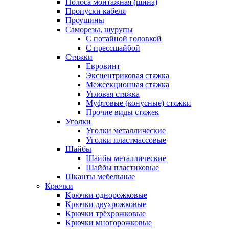
Полоса монтажная (шина)
Пропуски кабеля
Проушины
Саморезы, шурупы
С потайной головкой
С прессшайбой
Стяжки
Евровинт
Эксцентриковая стяжка
Межсекционная стяжка
Угловая стяжка
Муфтовые (конусные) стяжки
Прочие виды стяжек
Уголки
Уголки металлические
Уголки пластмассовые
Шайбы
Шайбы металлические
Шайбы пластиковые
Шканты мебельные
Крючки
Крючки однорожковые
Крючки двухрожковые
Крючки трёхрожковые
Крючки многорожковые