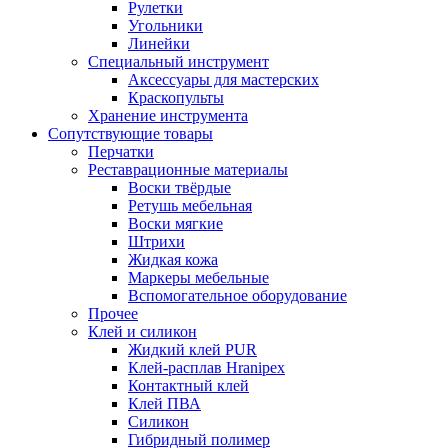
Рулетки
Угольники
Линейки
Специальный инструмент
Аксессуары для мастерских
Краскопульты
Хранение инструмента
Сопутствующие товары
Перчатки
Реставрационные материалы
Воски твёрдые
Ретушь мебельная
Воски мягкие
Штрихи
Жидкая кожа
Маркеры мебельные
Вспомогательное оборудование
Прочее
Клей и силикон
Жидкий клей PUR
Клей-расплав Hranipex
Контактный клей
Клей ПВА
Силикон
Гибридный полимер