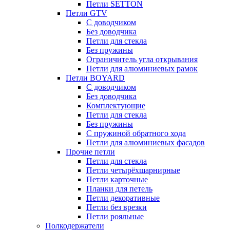
Петли SETTON
Петли GTV
С доводчиком
Без доводчика
Петли для стекла
Без пружины
Ограничитель угла открывания
Петли для алюминиевых рамок
Петли BOYARD
С доводчиком
Без доводчика
Комплектующие
Петли для стекла
Без пружины
С пружиной обратного хода
Петли для алюминиевых фасадов
Прочие петли
Петли для стекла
Петли четырёхшарнирные
Петли карточные
Планки для петель
Петли декоративные
Петли без врезки
Петли рояльные
Полкодержатели