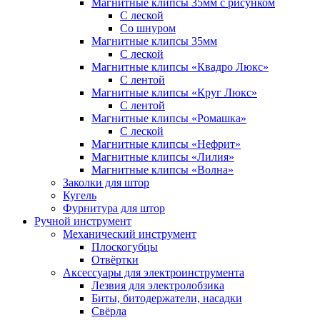
Магнитные клипсы 35мм с рисунком
С леской
Со шнуром
Магнитные клипсы 35мм
С леской
Магнитные клипсы «Квадро Люкс»
С лентой
Магнитные клипсы «Круг Люкс»
С лентой
Магнитные клипсы «Ромашка»
С леской
Магнитные клипсы «Нефрит»
Магнитные клипсы «Лилия»
Магнитные клипсы «Волна»
Заколки для штор
Кугель
Фурнитура для штор
Ручной инструмент
Механический инструмент
Плоскогубцы
Отвёртки
Аксессуары для электроинструмента
Лезвия для электролобзика
Биты, битодержатели, насадки
Свёрла