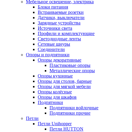
Мебельное освещение, электрика
Блоки питания
Встраиваемые розетки
Датчики, выключатели
Зарядные устройства
Источники света
Профили и комплектующие
Светодиодные ленты
Сетевые шнуры
Соединители
Опоры и подпятники
Опоры декоративные
Пластиковые опоры
Металлические опоры
Опоры кухонные
Опоры для столов, барные
Опоры для мягкой мебели
Опоры колёсные
Опоры для шкафов
Подпятники
Подпятники войлочные
Подпятники прочие
Петли
Петли Unihopper
Петли HUTTON