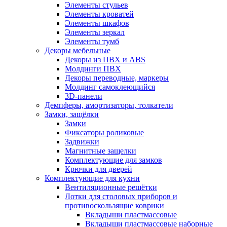
Элементы стульев
Элементы кроватей
Элементы шкафов
Элементы зеркал
Элементы тумб
Декоры мебельные
Декоры из ПВХ и ABS
Молдинги ПВХ
Декоры переводные, маркеры
Молдинг самоклеющийся
3D-панели
Демпферы, амортизаторы, толкатели
Замки, защёлки
Замки
Фиксаторы роликовые
Задвижки
Магнитные защелки
Комплектующие для замков
Крючки для дверей
Комплектующие для кухни
Вентиляционные решётки
Лотки для столовых приборов и
противоскользящие коврики
Вкладыши пластмассовые
Вкладыши пластмассовые наборные