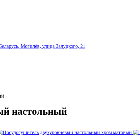
еларусь, Могилёв, улица Залуцкого, 21
ый
ый настольный