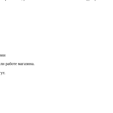
рии
ли работе магазина.
ут.