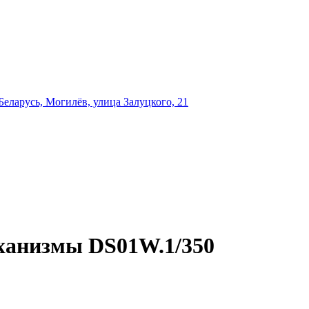
еларусь, Могилёв, улица Залуцкого, 21
ханизмы DS01W.1/350