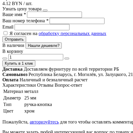
4.12 BYN / шт.
Узнать цену товара
Ваше имя
*
Ваш номер телефона
*
Email
Я согласен на
обработку персональных данных
Отправить
В наличии
Нашли дешевле?
В корзину
Купить в 1 клик
Доставка
Доставляем фурнитуру по всей территории РБ
Самовывоз
Республика Беларусь, г. Могилёв, ул. Залуцкого, 21
Оплата
Наличный и безналичный расчет
Характеристики
Отзывы
Вопрос-ответ
Материал
металл
Диаметр
25 мм
Тип
ручка-кнопка
Цвет
хром
Пожалуйста,
авторизуйтесь
для того чтобы оставлять коммента
Вы можете задать любой интересующий вас вопрос по товару и