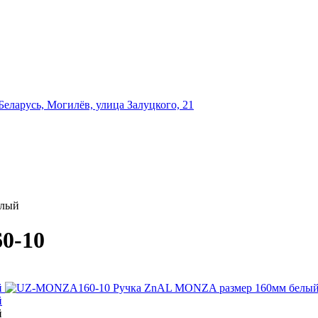
еларусь, Могилёв, улица Залуцкого, 21
елый
0-10