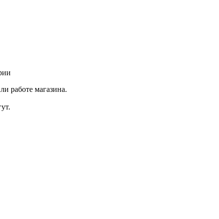
рии
ли работе магазина.
ут.