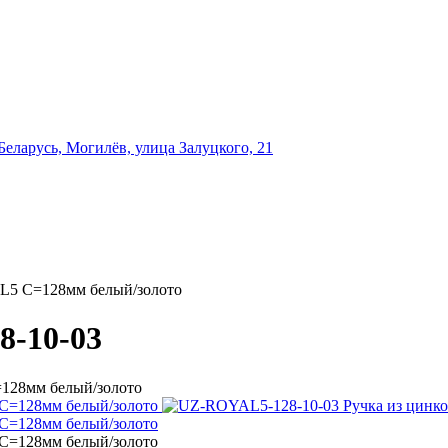
еларусь, Могилёв, улица Залуцкого, 21
L5 C=128мм белый/золото
-10-03
128мм белый/золото