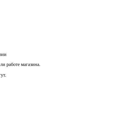
рии
ли работе магазина.
ут.