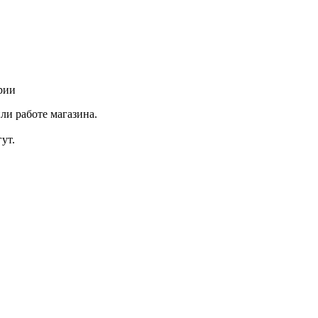
рии
ли работе магазина.
ут.