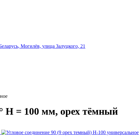
еларусь, Могилёв, улица Залуцкого, 21
ьное
° H = 100 мм, орех тёмный