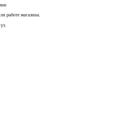
рии
ли работе магазина.
ут.