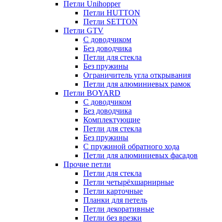
Петли Unihopper
Петли HUTTON
Петли SETTON
Петли GTV
С доводчиком
Без доводчика
Петли для стекла
Без пружины
Ограничитель угла открывания
Петли для алюминиевых рамок
Петли BOYARD
С доводчиком
Без доводчика
Комплектующие
Петли для стекла
Без пружины
С пружиной обратного хода
Петли для алюминиевых фасадов
Прочие петли
Петли для стекла
Петли четырёхшарнирные
Петли карточные
Планки для петель
Петли декоративные
Петли без врезки