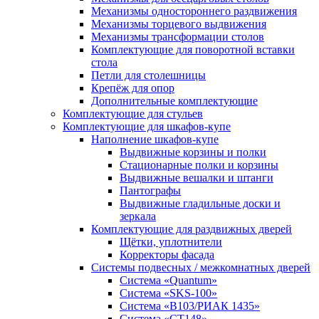
Механизмы одностороннего раздвижения
Механизмы торцевого выдвижения
Механизмы трансформации столов
Комплектующие для поворотной вставки
стола
Петли для столешницы
Крепёж для опор
Дополнительные комплектующие
Комплектующие для стульев
Комплектующие для шкафов-купе
Наполнение шкафов-купе
Выдвижные корзины и полки
Стационарные полки и корзины
Выдвижные вешалки и штанги
Пантографы
Выдвижные гладильные доски и
зеркала
Комплектующие для раздвижных дверей
Щётки, уплотнители
Корректоры фасада
Системы подвесных / межкомнатных дверей
Система «Quantum»
Система «SKS-100»
Система «B103/РИАК 1435»
Система «СТ148»