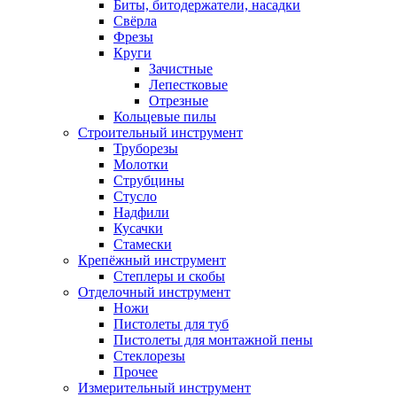
Биты, битодержатели, насадки
Свёрла
Фрезы
Круги
Зачистные
Лепестковые
Отрезные
Кольцевые пилы
Строительный инструмент
Труборезы
Молотки
Струбцины
Стусло
Надфили
Кусачки
Стамески
Крепёжный инструмент
Степлеры и скобы
Отделочный инструмент
Ножи
Пистолеты для туб
Пистолеты для монтажной пены
Стеклорезы
Прочее
Измерительный инструмент