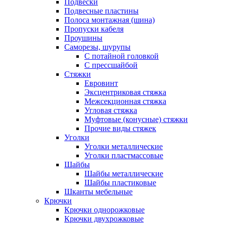
Подвески
Подвесные пластины
Полоса монтажная (шина)
Пропуски кабеля
Проушины
Саморезы, шурупы
С потайной головкой
С прессшайбой
Стяжки
Евровинт
Эксцентриковая стяжка
Межсекционная стяжка
Угловая стяжка
Муфтовые (конусные) стяжки
Прочие виды стяжек
Уголки
Уголки металлические
Уголки пластмассовые
Шайбы
Шайбы металлические
Шайбы пластиковые
Шканты мебельные
Крючки
Крючки однорожковые
Крючки двухрожковые