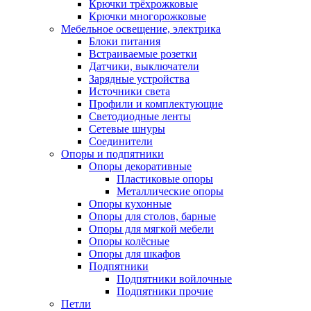
Крючки трёхрожковые
Крючки многорожковые
Мебельное освещение, электрика
Блоки питания
Встраиваемые розетки
Датчики, выключатели
Зарядные устройства
Источники света
Профили и комплектующие
Светодиодные ленты
Сетевые шнуры
Соединители
Опоры и подпятники
Опоры декоративные
Пластиковые опоры
Металлические опоры
Опоры кухонные
Опоры для столов, барные
Опоры для мягкой мебели
Опоры колёсные
Опоры для шкафов
Подпятники
Подпятники войлочные
Подпятники прочие
Петли