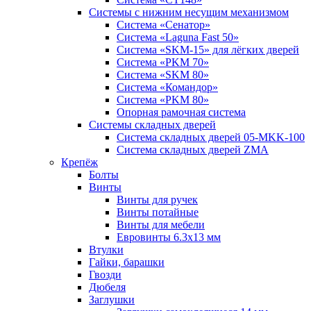
Системы с нижним несущим механизмом
Система «Сенатор»
Система «Laguna Fast 50»
Система «SKM-15» для лёгких дверей
Система «PKM 70»
Система «SKM 80»
Система «Командор»
Система «PKM 80»
Опорная рамочная система
Системы складных дверей
Система складных дверей 05-MKK-100
Система складных дверей ZMA
Крепёж
Болты
Винты
Винты для ручек
Винты потайные
Винты для мебели
Евровинты 6.3х13 мм
Втулки
Гайки, барашки
Гвозди
Дюбеля
Заглушки