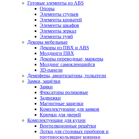
Готовые элементы из ABS
Опоры
Элементы стульев
Элементы кроватей
Элементы шкафов
Элементы зеркал
Элементы тумб
Декоры мебельные
Декоры из ПВХ и ABS
Молдинги ПВХ
Декоры переводные, маркеры
Молдинг самоклеющийся
3D-панели
Демпферы, амортизаторы, толкатели
Замки, защёлки
Замки
Фиксаторы роликовые
Задвижки
Магнитные защелки
Комплектующие для замков
Крючки для дверей
Комплектующие для кухни
Вентиляционные решётки
Лотки для столовых приборов и
противоскользящие коврики