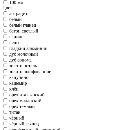
100 мм
Цвет
антрацит
белый
белый глянец
бетон светлый
ваниль
венге
гладкий алюминий
дуб молочный
дуб сонома
золото поталь
золото шлифованное
капучино
кашемир
клён
орех итальянский
орех миланский
орех тёмный
титан
чёрный
чёрный глянец
шлифованный алюминий