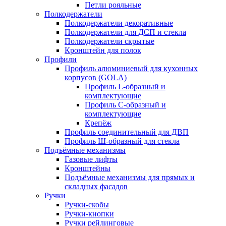
Петли рояльные
Полкодержатели
Полкодержатели декоративные
Полкодержатели для ДСП и стекла
Полкодержатели скрытые
Кронштейн для полок
Профили
Профиль алюминиевый для кухонных
корпусов (GOLA)
Профиль L-образный и
комплектующие
Профиль C-образный и
комплектующие
Крепёж
Профиль соединительный для ДВП
Профиль Ш-образный для стекла
Подъёмные механизмы
Газовые лифты
Кронштейны
Подъёмные механизмы для прямых и
складных фасадов
Ручки
Ручки-скобы
Ручки-кнопки
Ручки рейлинговые