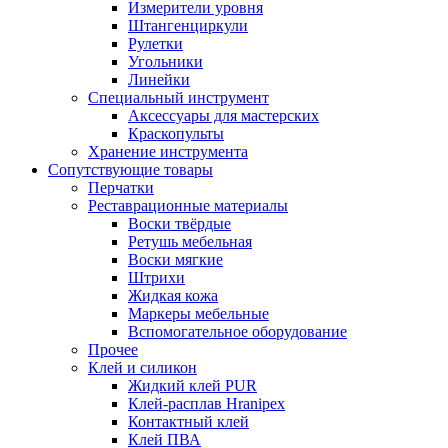
Измерители уровня
Штангенциркули
Рулетки
Угольники
Линейки
Специальный инструмент
Аксессуары для мастерских
Краскопульты
Хранение инструмента
Сопутствующие товары
Перчатки
Реставрационные материалы
Воски твёрдые
Ретушь мебельная
Воски мягкие
Штрихи
Жидкая кожа
Маркеры мебельные
Вспомогательное оборудование
Прочее
Клей и силикон
Жидкий клей PUR
Клей-расплав Hranipex
Контактный клей
Клей ПВА