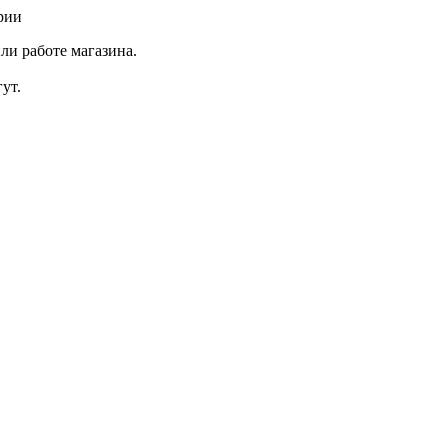
рии
ли работе магазина.
ут.