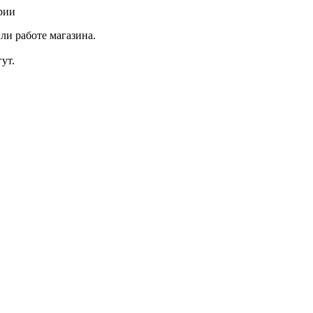
рии
ли работе магазина.
ут.