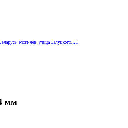
еларусь, Могилёв, улица Залуцкого, 21
4 мм