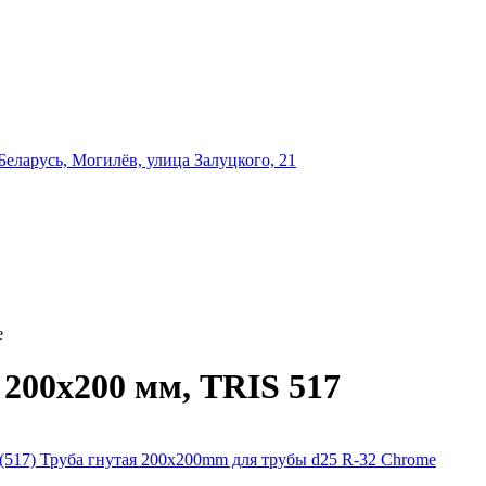
еларусь, Могилёв, улица Залуцкого, 21
e
 200x200 мм, TRIS 517