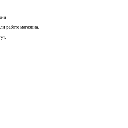
рии
ли работе магазина.
ут.