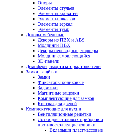
Опоры
Элементы стульев
Элементы кроватей
Элементы шкафов
Элементы зеркал
Элементы тумб
Декоры мебельные
Декоры из ПВХ и ABS
Молдинги ПВХ
Декоры переводные, маркеры
Молдинг самоклеющийся
3D-панели
Демпферы, амортизаторы, толкатели
Замки, защёлки
Замки
Фиксаторы роликовые
Задвижки
Магнитные защелки
Комплектующие для замков
Крючки для дверей
Комплектующие для кухни
Вентиляционные решётки
Лотки для столовых приборов и
противоскользящие коврики
Вкладыши пластмассовые