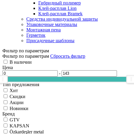
Гибридный полимер
Клей-расплав Lion
Клей-расплав Bramek
Средства индивидуальной защиты
Упаковочные материалы
Монтажная пена
Герметик
Присадочные шаблоны
Фильтр по параметрам
Фильтр по параметрам
Сбросить фильтр
В наличии
Цена
-
Тип предложения
Хит
Скидки
Акции
Новинки
Бренд
GTV
KAPSAN
Özkardeşler metal