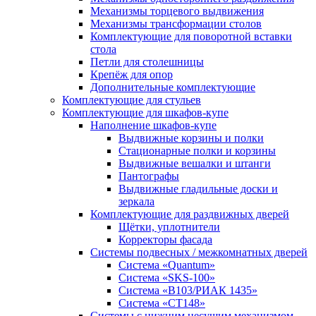
Механизмы торцевого выдвижения
Механизмы трансформации столов
Комплектующие для поворотной вставки
стола
Петли для столешницы
Крепёж для опор
Дополнительные комплектующие
Комплектующие для стульев
Комплектующие для шкафов-купе
Наполнение шкафов-купе
Выдвижные корзины и полки
Стационарные полки и корзины
Выдвижные вешалки и штанги
Пантографы
Выдвижные гладильные доски и
зеркала
Комплектующие для раздвижных дверей
Щётки, уплотнители
Корректоры фасада
Системы подвесных / межкомнатных дверей
Система «Quantum»
Система «SKS-100»
Система «B103/РИАК 1435»
Система «СТ148»
Системы с нижним несущим механизмом