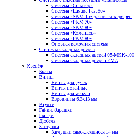
Система «Сенатор»
Система «Laguna Fast 50»
Система «SKM-15» для лёгких дверей
Система «PKM 70»
Система «SKM 80»
Система «Командор»
Система «PKM 80»
Опорная рамочная система
Системы складных дверей
Система складных дверей 05-MKK-100
Система складных дверей ZMA
Крепёж
Болты
Винты
Винты для ручек
Винты потайные
Винты для мебели
Евровинты 6.3х13 мм
Втулки
Гайки, барашки
Гвозди
Дюбеля
Заглушки
Заглушки самоклеящиеся 14 мм