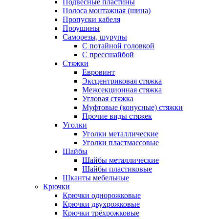
Подвесные пластины
Полоса монтажная (шина)
Пропуски кабеля
Проушины
Саморезы, шурупы
С потайной головкой
С прессшайбой
Стяжки
Евровинт
Эксцентриковая стяжка
Межсекционная стяжка
Угловая стяжка
Муфтовые (конусные) стяжки
Прочие виды стяжек
Уголки
Уголки металлические
Уголки пластмассовые
Шайбы
Шайбы металлические
Шайбы пластиковые
Шканты мебельные
Крючки
Крючки однорожковые
Крючки двухрожковые
Крючки трёхрожковые