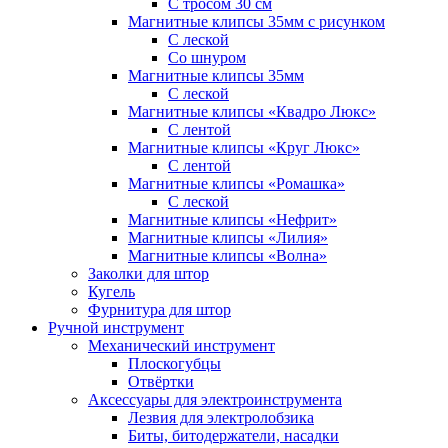
С тросом 30 см
Магнитные клипсы 35мм с рисунком
С леской
Со шнуром
Магнитные клипсы 35мм
С леской
Магнитные клипсы «Квадро Люкс»
С лентой
Магнитные клипсы «Круг Люкс»
С лентой
Магнитные клипсы «Ромашка»
С леской
Магнитные клипсы «Нефрит»
Магнитные клипсы «Лилия»
Магнитные клипсы «Волна»
Заколки для штор
Кугель
Фурнитура для штор
Ручной инструмент
Механический инструмент
Плоскогубцы
Отвёртки
Аксессуары для электроинструмента
Лезвия для электролобзика
Биты, битодержатели, насадки