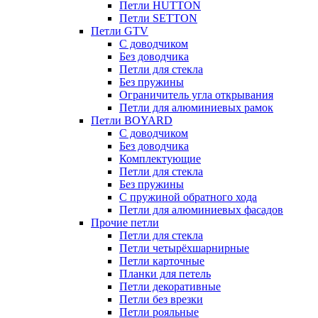
Петли HUTTON
Петли SETTON
Петли GTV
С доводчиком
Без доводчика
Петли для стекла
Без пружины
Ограничитель угла открывания
Петли для алюминиевых рамок
Петли BOYARD
С доводчиком
Без доводчика
Комплектующие
Петли для стекла
Без пружины
С пружиной обратного хода
Петли для алюминиевых фасадов
Прочие петли
Петли для стекла
Петли четырёхшарнирные
Петли карточные
Планки для петель
Петли декоративные
Петли без врезки
Петли рояльные