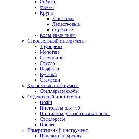
Свёрла
Фрезы
Круги
Зачистные
Лепестковые
Отрезные
Кольцевые пилы
Строительный инструмент
Труборезы
Молотки
Струбцины
Стусло
Надфили
Кусачки
Стамески
Крепёжный инструмент
Степлеры и скобы
Отделочный инструмент
Ножи
Пистолеты для туб
Пистолеты для монтажной пены
Стеклорезы
Прочее
Измерительный инструмент
Измерители уровня