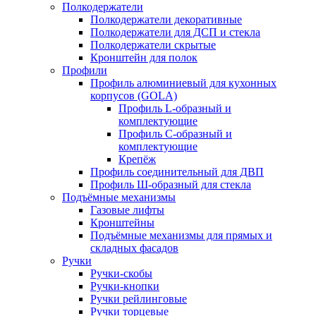
Полкодержатели
Полкодержатели декоративные
Полкодержатели для ДСП и стекла
Полкодержатели скрытые
Кронштейн для полок
Профили
Профиль алюминиевый для кухонных
корпусов (GOLA)
Профиль L-образный и
комплектующие
Профиль C-образный и
комплектующие
Крепёж
Профиль соединительный для ДВП
Профиль Ш-образный для стекла
Подъёмные механизмы
Газовые лифты
Кронштейны
Подъёмные механизмы для прямых и
складных фасадов
Ручки
Ручки-скобы
Ручки-кнопки
Ручки рейлинговые
Ручки торцевые