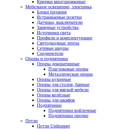
Крючки многорожковые
Мебельное освещение, электрика
Блоки питания
Встраиваемые розетки
Датчики, выключатели
Зарядные устройства
Источники света
Профили и комплектующие
Светодиодные ленты
Сетевые шнуры
Соединители
Опоры и подпятники
Опоры декоративные
Пластиковые опоры
Металлические опоры
Опоры кухонные
Опоры для столов, барные
Опоры для мягкой мебели
Опоры колёсные
Опоры для шкафов
Подпятники
Подпятники войлочные
Подпятники прочие
Петли
Петли Unihopper