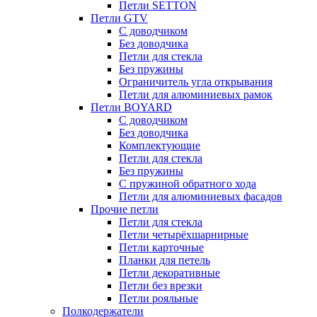
Петли SETTON
Петли GTV
С доводчиком
Без доводчика
Петли для стекла
Без пружины
Ограничитель угла открывания
Петли для алюминиевых рамок
Петли BOYARD
С доводчиком
Без доводчика
Комплектующие
Петли для стекла
Без пружины
С пружиной обратного хода
Петли для алюминиевых фасадов
Прочие петли
Петли для стекла
Петли четырёхшарнирные
Петли карточные
Планки для петель
Петли декоративные
Петли без врезки
Петли рояльные
Полкодержатели