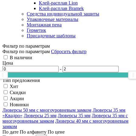
Клей-расплав Lion
Клей-расплав Bramek
Средства индивидуальной защиты
Упаковочные материалы
Монтажная пена
Герметик
Присадочные шаблоны
Фильтр по параметрам
Фильтр по параметрам
Сбросить фильтр
В наличии
Цена
-
Тип предложения
Хит
Скидки
Акции
Новинки
Люверсы 50 мм с многоуровневым замком
Люверсы 35 мм
«Квадро»
Люверсы 25 мм
Люверсы 35 мм
Люверсы 35 мм с
многоуровневым замком
Люверсы 40 мм с многоуровневым
замком
По дате
По алфавиту
По цене