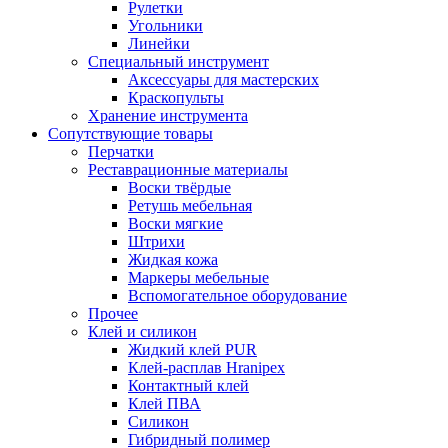
Рулетки
Угольники
Линейки
Специальный инструмент
Аксессуары для мастерских
Краскопульты
Хранение инструмента
Сопутствующие товары
Перчатки
Реставрационные материалы
Воски твёрдые
Ретушь мебельная
Воски мягкие
Штрихи
Жидкая кожа
Маркеры мебельные
Вспомогательное оборудование
Прочее
Клей и силикон
Жидкий клей PUR
Клей-расплав Hranipex
Контактный клей
Клей ПВА
Силикон
Гибридный полимер