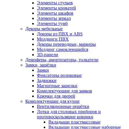
Элементы стульев
Элементы кроватей
Элементы шкафов
Элементы зеркал
Элементы тумб
Декоры мебельные
Декоры из ПВХ и ABS
Молдинги ПВХ
Декоры переводные, маркеры
Молдинг самоклеющийся
3D-панели
Демпферы, амортизаторы, толкатели
Замки, защёлки
Замки
Фиксаторы роликовые
Задвижки
Магнитные защелки
Комплектующие для замков
Крючки для дверей
Комплектующие для кухни
Вентиляционные решётки
Лотки для столовых приборов и
противоскользящие коврики
Вкладыши пластмассовые
Вкладыши пластмассовые наборные