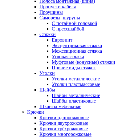
Полоса монтажная (шина)
Пропуски кабеля
Проушины
Саморезы, шурупы
С потайной головкой
С прессшайбой
Стяжки
Евровинт
Эксцентриковая стяжка
Межсекционная стяжка
Угловая стяжка
Муфтовые (конусные) стяжки
Прочие виды стяжек
Уголки
Уголки металлические
Уголки пластмассовые
Шайбы
Шайбы металлические
Шайбы пластиковые
Шканты мебельные
Крючки
Крючки однорожковые
Крючки двухрожковые
Крючки трёхрожковые
Крючки многорожковые