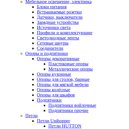
Мебельное освещение, электрика
Блоки питания
Встраиваемые розетки
Датчики, выключатели
Зарядные устройства
Источники света
Профили и комплектующие
Светодиодные ленты
Сетевые шнуры
Соединители
Опоры и подпятники
Опоры декоративные
Пластиковые опоры
Металлические опоры
Опоры кухонные
Опоры для столов, барные
Опоры для мягкой мебели
Опоры колёсные
Опоры для шкафов
Подпятники
Подпятники войлочные
Подпятники прочие
Петли
Петли Unihopper
Петли HUTTON