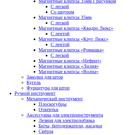
Магнитные клипсы 35мм с рисунком
С леской
Со шнуром
Магнитные клипсы 35мм
С леской
Магнитные клипсы «Квадро Люкс»
С лентой
Магнитные клипсы «Круг Люкс»
С лентой
Магнитные клипсы «Ромашка»
С леской
Магнитные клипсы «Нефрит»
Магнитные клипсы «Лилия»
Магнитные клипсы «Волна»
Заколки для штор
Кугель
Фурнитура для штор
Ручной инструмент
Механический инструмент
Плоскогубцы
Отвёртки
Аксессуары для электроинструмента
Лезвия для электролобзика
Биты, битодержатели, насадки
Свёрла