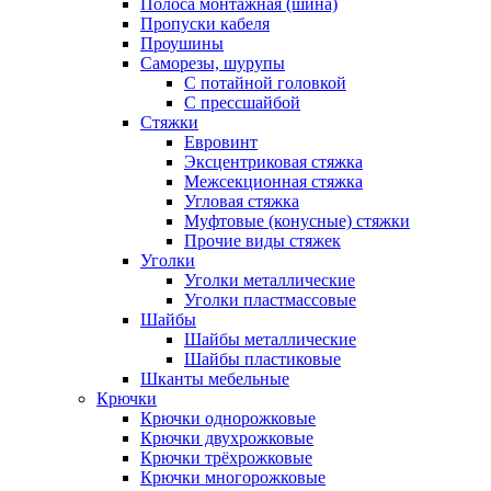
Полоса монтажная (шина)
Пропуски кабеля
Проушины
Саморезы, шурупы
С потайной головкой
С прессшайбой
Стяжки
Евровинт
Эксцентриковая стяжка
Межсекционная стяжка
Угловая стяжка
Муфтовые (конусные) стяжки
Прочие виды стяжек
Уголки
Уголки металлические
Уголки пластмассовые
Шайбы
Шайбы металлические
Шайбы пластиковые
Шканты мебельные
Крючки
Крючки однорожковые
Крючки двухрожковые
Крючки трёхрожковые
Крючки многорожковые