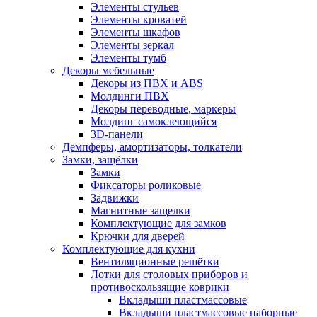
Элементы стульев
Элементы кроватей
Элементы шкафов
Элементы зеркал
Элементы тумб
Декоры мебельные
Декоры из ПВХ и ABS
Молдинги ПВХ
Декоры переводные, маркеры
Молдинг самоклеющийся
3D-панели
Демпферы, амортизаторы, толкатели
Замки, защёлки
Замки
Фиксаторы роликовые
Задвижки
Магнитные защелки
Комплектующие для замков
Крючки для дверей
Комплектующие для кухни
Вентиляционные решётки
Лотки для столовых приборов и
противоскользящие коврики
Вкладыши пластмассовые
Вкладыши пластмассовые наборные