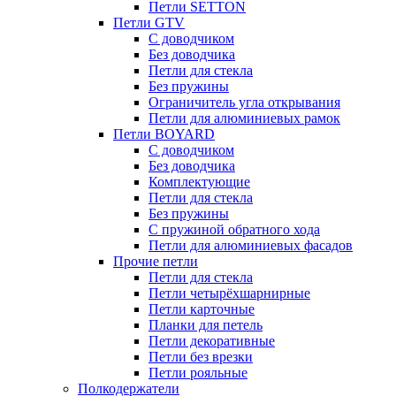
Петли SETTON
Петли GTV
С доводчиком
Без доводчика
Петли для стекла
Без пружины
Ограничитель угла открывания
Петли для алюминиевых рамок
Петли BOYARD
С доводчиком
Без доводчика
Комплектующие
Петли для стекла
Без пружины
С пружиной обратного хода
Петли для алюминиевых фасадов
Прочие петли
Петли для стекла
Петли четырёхшарнирные
Петли карточные
Планки для петель
Петли декоративные
Петли без врезки
Петли рояльные
Полкодержатели