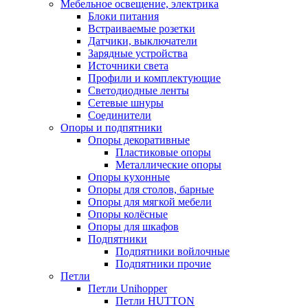
Мебельное освещение, электрика
Блоки питания
Встраиваемые розетки
Датчики, выключатели
Зарядные устройства
Источники света
Профили и комплектующие
Светодиодные ленты
Сетевые шнуры
Соединители
Опоры и подпятники
Опоры декоративные
Пластиковые опоры
Металлические опоры
Опоры кухонные
Опоры для столов, барные
Опоры для мягкой мебели
Опоры колёсные
Опоры для шкафов
Подпятники
Подпятники войлочные
Подпятники прочие
Петли
Петли Unihopper
Петли HUTTON