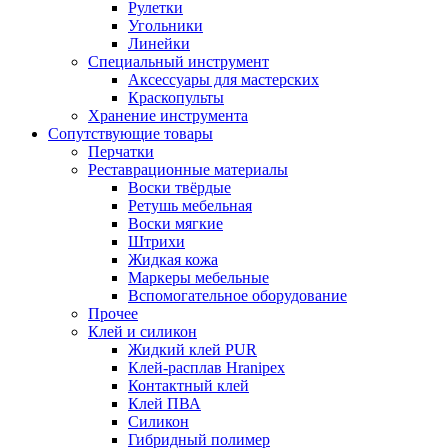
Рулетки
Угольники
Линейки
Специальный инструмент
Аксессуары для мастерских
Краскопульты
Хранение инструмента
Сопутствующие товары
Перчатки
Реставрационные материалы
Воски твёрдые
Ретушь мебельная
Воски мягкие
Штрихи
Жидкая кожа
Маркеры мебельные
Вспомогательное оборудование
Прочее
Клей и силикон
Жидкий клей PUR
Клей-расплав Hranipex
Контактный клей
Клей ПВА
Силикон
Гибридный полимер