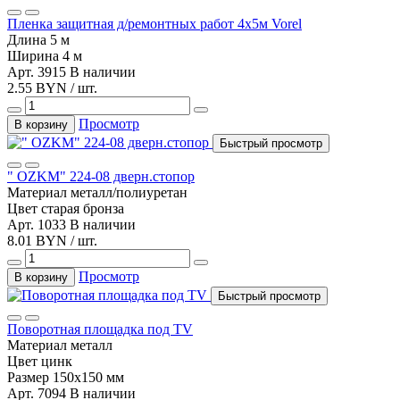
Пленка защитная д/ремонтных работ 4х5м Vorel
Длина
5 м
Ширина
4 м
Арт. 3915
В наличии
2.55 BYN / шт.
Просмотр
В корзину
Быстрый просмотр
" OZKM" 224-08 дверн.стопор
Материал
металл/полиуретан
Цвет
старая бронза
Арт. 1033
В наличии
8.01 BYN / шт.
Просмотр
В корзину
Быстрый просмотр
Поворотная площадка под TV
Материал
металл
Цвет
цинк
Размер
150x150 мм
Арт. 7094
В наличии