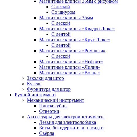
Магнитные клипсы 35мм с рисунком
С леской
Со шнуром
Магнитные клипсы 35мм
С леской
Магнитные клипсы «Квадро Люкс»
С лентой
Магнитные клипсы «Круг Люкс»
С лентой
Магнитные клипсы «Ромашка»
С леской
Магнитные клипсы «Нефрит»
Магнитные клипсы «Лилия»
Магнитные клипсы «Волна»
Заколки для штор
Кугель
Фурнитура для штор
Ручной инструмент
Механический инструмент
Плоскогубцы
Отвёртки
Аксессуары для электроинструмента
Лезвия для электролобзика
Биты, битодержатели, насадки
Свёрла