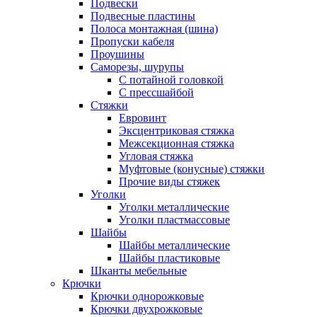
Подвески
Подвесные пластины
Полоса монтажная (шина)
Пропуски кабеля
Проушины
Саморезы, шурупы
С потайной головкой
С прессшайбой
Стяжки
Евровинт
Эксцентриковая стяжка
Межсекционная стяжка
Угловая стяжка
Муфтовые (конусные) стяжки
Прочие виды стяжек
Уголки
Уголки металлические
Уголки пластмассовые
Шайбы
Шайбы металлические
Шайбы пластиковые
Шканты мебельные
Крючки
Крючки однорожковые
Крючки двухрожковые