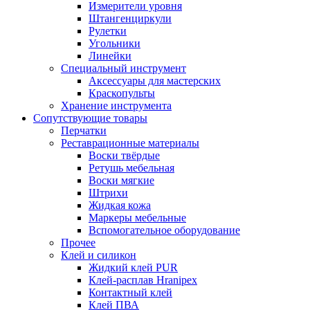
Измерители уровня
Штангенциркули
Рулетки
Угольники
Линейки
Специальный инструмент
Аксессуары для мастерских
Краскопульты
Хранение инструмента
Сопутствующие товары
Перчатки
Реставрационные материалы
Воски твёрдые
Ретушь мебельная
Воски мягкие
Штрихи
Жидкая кожа
Маркеры мебельные
Вспомогательное оборудование
Прочее
Клей и силикон
Жидкий клей PUR
Клей-расплав Hranipex
Контактный клей
Клей ПВА