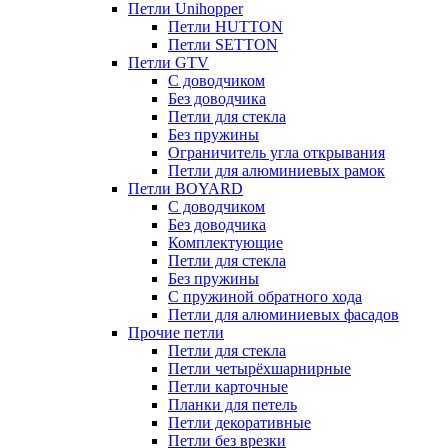
Петли Unihopper
Петли HUTTON
Петли SETTON
Петли GTV
С доводчиком
Без доводчика
Петли для стекла
Без пружины
Ограничитель угла открывания
Петли для алюминиевых рамок
Петли BOYARD
С доводчиком
Без доводчика
Комплектующие
Петли для стекла
Без пружины
С пружиной обратного хода
Петли для алюминиевых фасадов
Прочие петли
Петли для стекла
Петли четырёхшарнирные
Петли карточные
Планки для петель
Петли декоративные
Петли без врезки