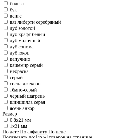
бодега
бук
венге
вяз либерти серебряный
дуб золотой
дуб крафт белый
дуб молочный
дуб сонома
дуб юкон
капучино
кашемир серый
небраска
серый
сосна джексон
тёмно-серый
чёрный шагрень
шиншилла серая
ясень анкор
Размер
0.8х21 мм
1х21 мм
По дате
По алфавиту
По цене
Показывать по:
товаров на странице