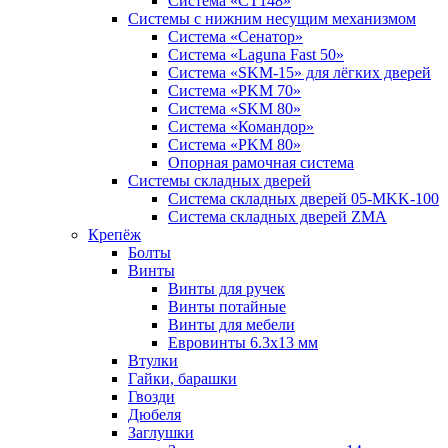
Система «СТ148»
Системы с нижним несущим механизмом
Система «Сенатор»
Система «Laguna Fast 50»
Система «SKM-15» для лёгких дверей
Система «PKM 70»
Система «SKM 80»
Система «Командор»
Система «PKM 80»
Опорная рамочная система
Системы складных дверей
Система складных дверей 05-MKK-100
Система складных дверей ZMA
Крепёж
Болты
Винты
Винты для ручек
Винты потайные
Винты для мебели
Евровинты 6.3х13 мм
Втулки
Гайки, барашки
Гвозди
Дюбеля
Заглушки