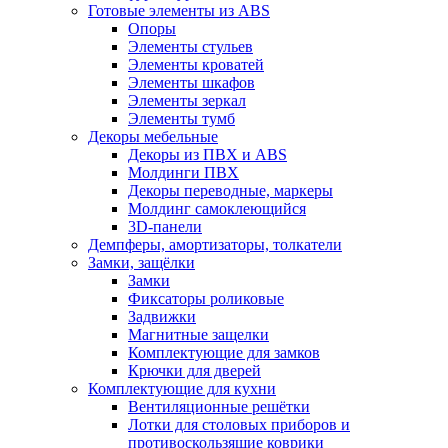
Готовые элементы из ABS
Опоры
Элементы стульев
Элементы кроватей
Элементы шкафов
Элементы зеркал
Элементы тумб
Декоры мебельные
Декоры из ПВХ и ABS
Молдинги ПВХ
Декоры переводные, маркеры
Молдинг самоклеющийся
3D-панели
Демпферы, амортизаторы, толкатели
Замки, защёлки
Замки
Фиксаторы роликовые
Задвижки
Магнитные защелки
Комплектующие для замков
Крючки для дверей
Комплектующие для кухни
Вентиляционные решётки
Лотки для столовых приборов и
противоскользящие коврики