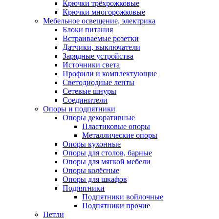
Крючки трёхрожковые
Крючки многорожковые
Мебельное освещение, электрика
Блоки питания
Встраиваемые розетки
Датчики, выключатели
Зарядные устройства
Источники света
Профили и комплектующие
Светодиодные ленты
Сетевые шнуры
Соединители
Опоры и подпятники
Опоры декоративные
Пластиковые опоры
Металлические опоры
Опоры кухонные
Опоры для столов, барные
Опоры для мягкой мебели
Опоры колёсные
Опоры для шкафов
Подпятники
Подпятники войлочные
Подпятники прочие
Петли