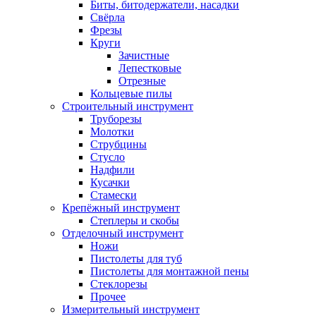
Биты, битодержатели, насадки
Свёрла
Фрезы
Круги
Зачистные
Лепестковые
Отрезные
Кольцевые пилы
Строительный инструмент
Труборезы
Молотки
Струбцины
Стусло
Надфили
Кусачки
Стамески
Крепёжный инструмент
Степлеры и скобы
Отделочный инструмент
Ножи
Пистолеты для туб
Пистолеты для монтажной пены
Стеклорезы
Прочее
Измерительный инструмент