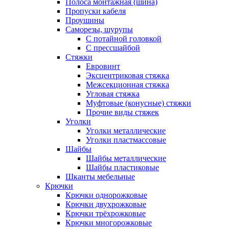
Полоса монтажная (шина)
Пропуски кабеля
Проушины
Саморезы, шурупы
С потайной головкой
С прессшайбой
Стяжки
Евровинт
Эксцентриковая стяжка
Межсекционная стяжка
Угловая стяжка
Муфтовые (конусные) стяжки
Прочие виды стяжек
Уголки
Уголки металлические
Уголки пластмассовые
Шайбы
Шайбы металлические
Шайбы пластиковые
Шканты мебельные
Крючки
Крючки однорожковые
Крючки двухрожковые
Крючки трёхрожковые
Крючки многорожковые