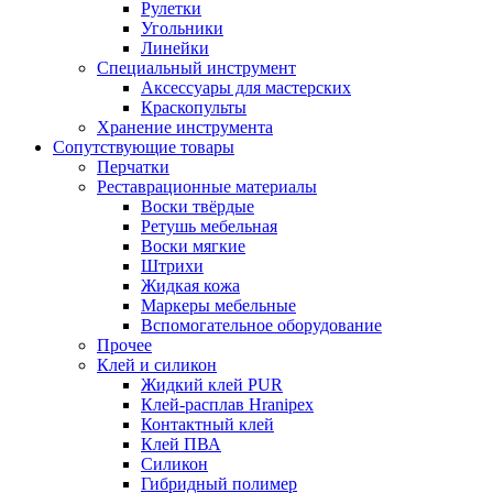
Рулетки
Угольники
Линейки
Специальный инструмент
Аксессуары для мастерских
Краскопульты
Хранение инструмента
Сопутствующие товары
Перчатки
Реставрационные материалы
Воски твёрдые
Ретушь мебельная
Воски мягкие
Штрихи
Жидкая кожа
Маркеры мебельные
Вспомогательное оборудование
Прочее
Клей и силикон
Жидкий клей PUR
Клей-расплав Hranipex
Контактный клей
Клей ПВА
Силикон
Гибридный полимер