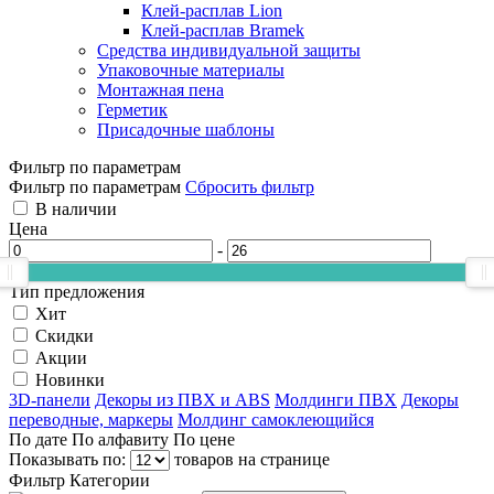
Клей-расплав Lion
Клей-расплав Bramek
Средства индивидуальной защиты
Упаковочные материалы
Монтажная пена
Герметик
Присадочные шаблоны
Фильтр по параметрам
Фильтр по параметрам
Сбросить фильтр
В наличии
Цена
-
Тип предложения
Хит
Скидки
Акции
Новинки
3D-панели
Декоры из ПВХ и ABS
Молдинги ПВХ
Декоры
переводные, маркеры
Молдинг самоклеющийся
По дате
По алфавиту
По цене
Показывать по:
товаров на странице
Фильтр
Категории