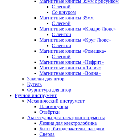
Магнитные клипсы 35мм с рисунком
С леской
Со шнуром
Магнитные клипсы 35мм
С леской
Магнитные клипсы «Квадро Люкс»
С лентой
Магнитные клипсы «Круг Люкс»
С лентой
Магнитные клипсы «Ромашка»
С леской
Магнитные клипсы «Нефрит»
Магнитные клипсы «Лилия»
Магнитные клипсы «Волна»
Заколки для штор
Кугель
Фурнитура для штор
Ручной инструмент
Механический инструмент
Плоскогубцы
Отвёртки
Аксессуары для электроинструмента
Лезвия для электролобзика
Биты, битодержатели, насадки
Свёрла