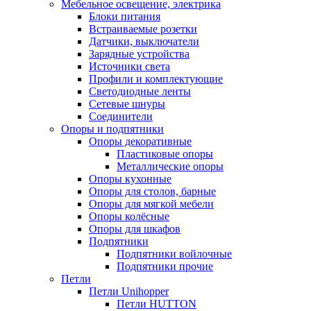
Мебельное освещение, электрика
Блоки питания
Встраиваемые розетки
Датчики, выключатели
Зарядные устройства
Источники света
Профили и комплектующие
Светодиодные ленты
Сетевые шнуры
Соединители
Опоры и подпятники
Опоры декоративные
Пластиковые опоры
Металлические опоры
Опоры кухонные
Опоры для столов, барные
Опоры для мягкой мебели
Опоры колёсные
Опоры для шкафов
Подпятники
Подпятники войлочные
Подпятники прочие
Петли
Петли Unihopper
Петли HUTTON