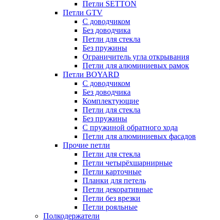
Петли SETTON
Петли GTV
С доводчиком
Без доводчика
Петли для стекла
Без пружины
Ограничитель угла открывания
Петли для алюминиевых рамок
Петли BOYARD
С доводчиком
Без доводчика
Комплектующие
Петли для стекла
Без пружины
С пружиной обратного хода
Петли для алюминиевых фасадов
Прочие петли
Петли для стекла
Петли четырёхшарнирные
Петли карточные
Планки для петель
Петли декоративные
Петли без врезки
Петли рояльные
Полкодержатели