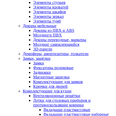
Элементы стульев
Элементы кроватей
Элементы шкафов
Элементы зеркал
Элементы тумб
Декоры мебельные
Декоры из ПВХ и ABS
Молдинги ПВХ
Декоры переводные, маркеры
Молдинг самоклеющийся
3D-панели
Демпферы, амортизаторы, толкатели
Замки, защёлки
Замки
Фиксаторы роликовые
Задвижки
Магнитные защелки
Комплектующие для замков
Крючки для дверей
Комплектующие для кухни
Вентиляционные решётки
Лотки для столовых приборов и
противоскользящие коврики
Вкладыши пластмассовые
Вкладыши пластмассовые наборные