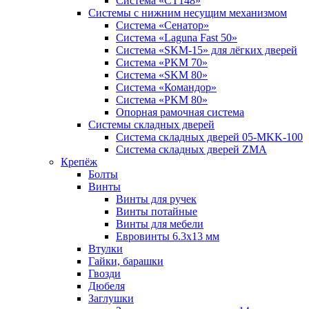
Система «СТ148»
Системы с нижним несущим механизмом
Система «Сенатор»
Система «Laguna Fast 50»
Система «SKM-15» для лёгких дверей
Система «PKM 70»
Система «SKM 80»
Система «Командор»
Система «PKM 80»
Опорная рамочная система
Системы складных дверей
Система складных дверей 05-MKK-100
Система складных дверей ZMA
Крепёж
Болты
Винты
Винты для ручек
Винты потайные
Винты для мебели
Евровинты 6.3х13 мм
Втулки
Гайки, барашки
Гвозди
Дюбеля
Заглушки