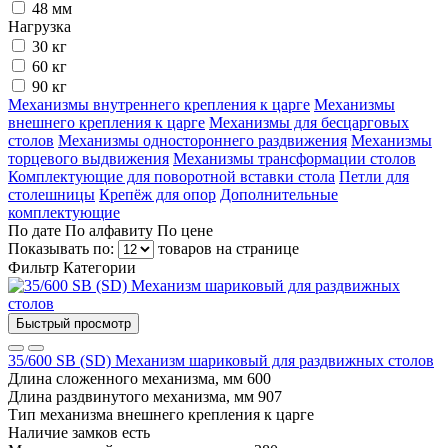
48 мм
Нагрузка
30 кг
60 кг
90 кг
Механизмы внутреннего крепления к царге
Механизмы
внешнего крепления к царге
Механизмы для бесцарговых
столов
Механизмы одностороннего раздвижения
Механизмы
торцевого выдвижения
Механизмы трансформации столов
Комплектующие для поворотной вставки стола
Петли для
столешницы
Крепёж для опор
Дополнительные
комплектующие
По дате
По алфавиту
По цене
Показывать по:
товаров на странице
Фильтр
Категории
Быстрый просмотр
35/600 SB (SD) Механизм шариковый для раздвижных столов
Длина сложенного механизма, мм
600
Длина раздвинутого механизма, мм
907
Тип механизма
внешнего крепления к царге
Наличие замков
есть