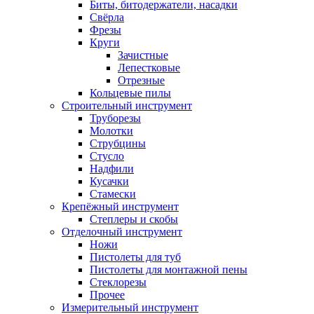
Биты, битодержатели, насадки
Свёрла
Фрезы
Круги
Зачистные
Лепестковые
Отрезные
Кольцевые пилы
Строительный инструмент
Труборезы
Молотки
Струбцины
Стусло
Надфили
Кусачки
Стамески
Крепёжный инструмент
Степлеры и скобы
Отделочный инструмент
Ножи
Пистолеты для туб
Пистолеты для монтажной пены
Стеклорезы
Прочее
Измерительный инструмент