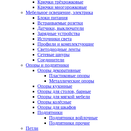
Крючки трёхрожковые
Крючки многорожковые
Мебельное освещение, электрика
Блоки питания
Встраиваемые розетки
Датчики, выключатели
Зарядные устройства
Источники света
Профили и комплектующие
Светодиодные ленты
Сетевые шнуры
Соединители
Опоры и подпятники
Опоры декоративные
Пластиковые опоры
Металлические опоры
Опоры кухонные
Опоры для столов, барные
Опоры для мягкой мебели
Опоры колёсные
Опоры для шкафов
Подпятники
Подпятники войлочные
Подпятники прочие
Петли