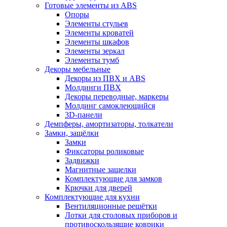
Готовые элементы из ABS
Опоры
Элементы стульев
Элементы кроватей
Элементы шкафов
Элементы зеркал
Элементы тумб
Декоры мебельные
Декоры из ПВХ и ABS
Молдинги ПВХ
Декоры переводные, маркеры
Молдинг самоклеющийся
3D-панели
Демпферы, амортизаторы, толкатели
Замки, защёлки
Замки
Фиксаторы роликовые
Задвижки
Магнитные защелки
Комплектующие для замков
Крючки для дверей
Комплектующие для кухни
Вентиляционные решётки
Лотки для столовых приборов и
противоскользящие коврики