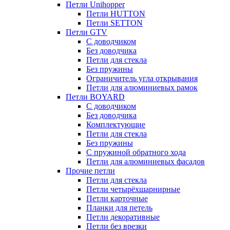
Петли Unihopper
Петли HUTTON
Петли SETTON
Петли GTV
С доводчиком
Без доводчика
Петли для стекла
Без пружины
Ограничитель угла открывания
Петли для алюминиевых рамок
Петли BOYARD
С доводчиком
Без доводчика
Комплектующие
Петли для стекла
Без пружины
С пружиной обратного хода
Петли для алюминиевых фасадов
Прочие петли
Петли для стекла
Петли четырёхшарнирные
Петли карточные
Планки для петель
Петли декоративные
Петли без врезки