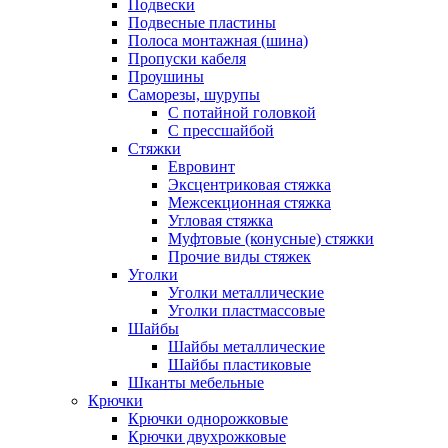
Подвески
Подвесные пластины
Полоса монтажная (шина)
Пропуски кабеля
Проушины
Саморезы, шурупы
С потайной головкой
С прессшайбой
Стяжки
Евровинт
Эксцентриковая стяжка
Межсекционная стяжка
Угловая стяжка
Муфтовые (конусные) стяжки
Прочие виды стяжек
Уголки
Уголки металлические
Уголки пластмассовые
Шайбы
Шайбы металлические
Шайбы пластиковые
Шканты мебельные
Крючки
Крючки однорожковые
Крючки двухрожковые