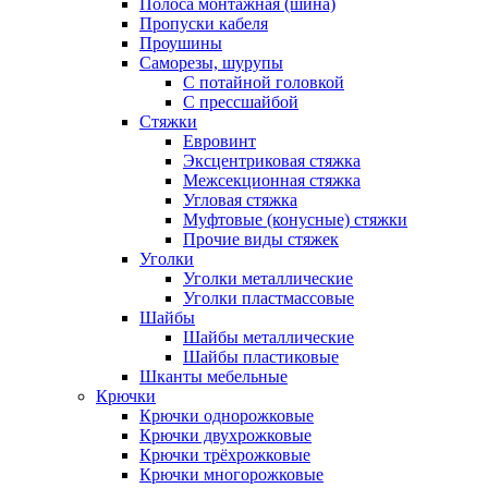
Полоса монтажная (шина)
Пропуски кабеля
Проушины
Саморезы, шурупы
С потайной головкой
С прессшайбой
Стяжки
Евровинт
Эксцентриковая стяжка
Межсекционная стяжка
Угловая стяжка
Муфтовые (конусные) стяжки
Прочие виды стяжек
Уголки
Уголки металлические
Уголки пластмассовые
Шайбы
Шайбы металлические
Шайбы пластиковые
Шканты мебельные
Крючки
Крючки однорожковые
Крючки двухрожковые
Крючки трёхрожковые
Крючки многорожковые