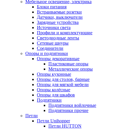
Мебельное освещение, электрика
Блоки питания
Встраиваемые розетки
Датчики, выключатели
Зарядные устройства
Источники света
Профили и комплектующие
Светодиодные ленты
Сетевые шнуры
Соединители
Опоры и подпятники
Опоры декоративные
Пластиковые опоры
Металлические опоры
Опоры кухонные
Опоры для столов, барные
Опоры для мягкой мебели
Опоры колёсные
Опоры для шкафов
Подпятники
Подпятники войлочные
Подпятники прочие
Петли
Петли Unihopper
Петли HUTTON