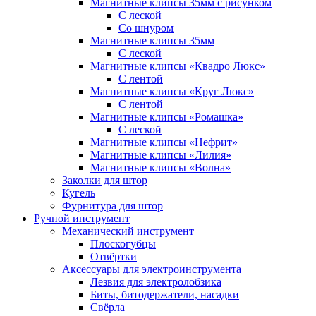
Магнитные клипсы 35мм с рисунком
С леской
Со шнуром
Магнитные клипсы 35мм
С леской
Магнитные клипсы «Квадро Люкс»
С лентой
Магнитные клипсы «Круг Люкс»
С лентой
Магнитные клипсы «Ромашка»
С леской
Магнитные клипсы «Нефрит»
Магнитные клипсы «Лилия»
Магнитные клипсы «Волна»
Заколки для штор
Кугель
Фурнитура для штор
Ручной инструмент
Механический инструмент
Плоскогубцы
Отвёртки
Аксессуары для электроинструмента
Лезвия для электролобзика
Биты, битодержатели, насадки
Свёрла