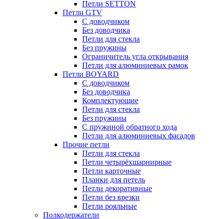
Петли SETTON
Петли GTV
С доводчиком
Без доводчика
Петли для стекла
Без пружины
Ограничитель угла открывания
Петли для алюминиевых рамок
Петли BOYARD
С доводчиком
Без доводчика
Комплектующие
Петли для стекла
Без пружины
С пружиной обратного хода
Петли для алюминиевых фасадов
Прочие петли
Петли для стекла
Петли четырёхшарнирные
Петли карточные
Планки для петель
Петли декоративные
Петли без врезки
Петли рояльные
Полкодержатели