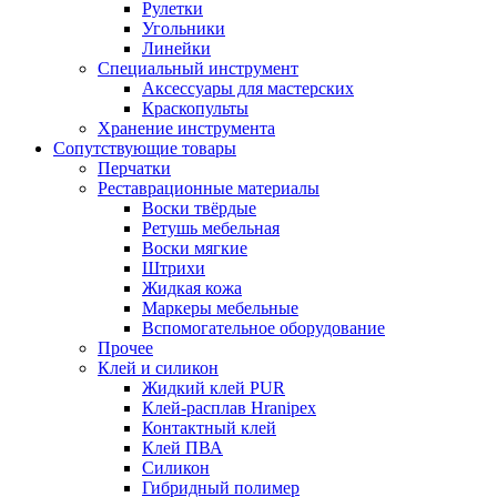
Рулетки
Угольники
Линейки
Специальный инструмент
Аксессуары для мастерских
Краскопульты
Хранение инструмента
Сопутствующие товары
Перчатки
Реставрационные материалы
Воски твёрдые
Ретушь мебельная
Воски мягкие
Штрихи
Жидкая кожа
Маркеры мебельные
Вспомогательное оборудование
Прочее
Клей и силикон
Жидкий клей PUR
Клей-расплав Hranipex
Контактный клей
Клей ПВА
Силикон
Гибридный полимер