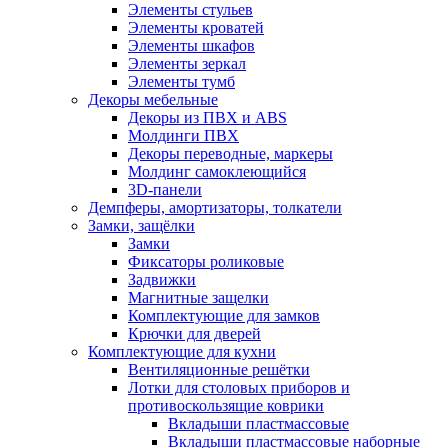
Элементы стульев
Элементы кроватей
Элементы шкафов
Элементы зеркал
Элементы тумб
Декоры мебельные
Декоры из ПВХ и ABS
Молдинги ПВХ
Декоры переводные, маркеры
Молдинг самоклеющийся
3D-панели
Демпферы, амортизаторы, толкатели
Замки, защёлки
Замки
Фиксаторы роликовые
Задвижки
Магнитные защелки
Комплектующие для замков
Крючки для дверей
Комплектующие для кухни
Вентиляционные решётки
Лотки для столовых приборов и
противоскользящие коврики
Вкладыши пластмассовые
Вкладыши пластмассовые наборные