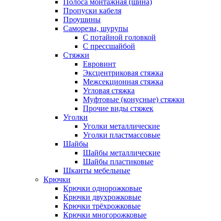
Полоса монтажная (шина)
Пропуски кабеля
Проушины
Саморезы, шурупы
С потайной головкой
С прессшайбой
Стяжки
Евровинт
Эксцентриковая стяжка
Межсекционная стяжка
Угловая стяжка
Муфтовые (конусные) стяжки
Прочие виды стяжек
Уголки
Уголки металлические
Уголки пластмассовые
Шайбы
Шайбы металлические
Шайбы пластиковые
Шканты мебельные
Крючки
Крючки однорожковые
Крючки двухрожковые
Крючки трёхрожковые
Крючки многорожковые