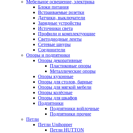
Мебельное освещение, электрика
Блоки питания
Встраиваемые розетки
Датчики, выключатели
Зарядные устройства
Источники света
Профили и комплектующие
Светодиодные ленты
Сетевые шнуры
Соединители
Опоры и подпятники
Опоры декоративные
Пластиковые опоры
Металлические опоры
Опоры кухонные
Опоры для столов, барные
Опоры для мягкой мебели
Опоры колёсные
Опоры для шкафов
Подпятники
Подпятники войлочные
Подпятники прочие
Петли
Петли Unihopper
Петли HUTTON