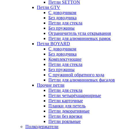
Петли SETTON
Петли GTV
С доводчиком
Без доводчика
Петли для стекла
Без пружины
Ограничитель угла открывания
Петли для алюминиевых рамок
Петли BOYARD
С доводчиком
Без доводчика
Комплектующие
Петли для стекла
Без пружины
С пружиной обратного хода
Петли для алюминиевых фасадов
Прочие петли
Петли для стекла
Петли четырёхшарнирные
Петли карточные
Планки для петель
Петли декоративные
Петли без врезки
Петли рояльные
Полкодержатели