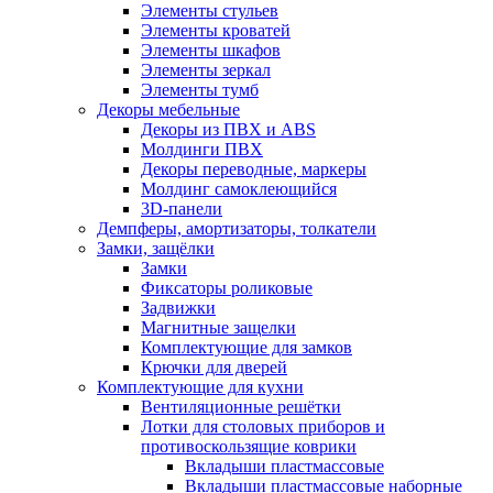
Элементы стульев
Элементы кроватей
Элементы шкафов
Элементы зеркал
Элементы тумб
Декоры мебельные
Декоры из ПВХ и ABS
Молдинги ПВХ
Декоры переводные, маркеры
Молдинг самоклеющийся
3D-панели
Демпферы, амортизаторы, толкатели
Замки, защёлки
Замки
Фиксаторы роликовые
Задвижки
Магнитные защелки
Комплектующие для замков
Крючки для дверей
Комплектующие для кухни
Вентиляционные решётки
Лотки для столовых приборов и
противоскользящие коврики
Вкладыши пластмассовые
Вкладыши пластмассовые наборные