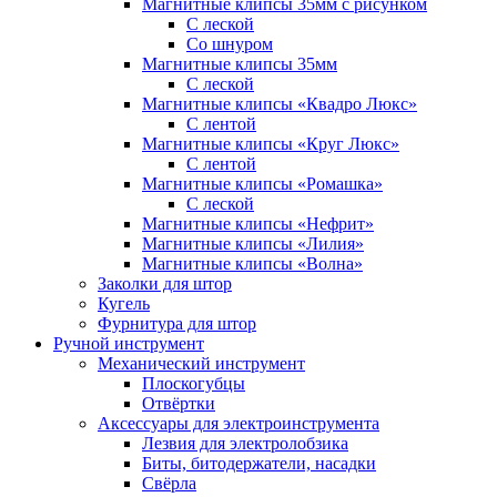
Магнитные клипсы 35мм с рисунком
С леской
Со шнуром
Магнитные клипсы 35мм
С леской
Магнитные клипсы «Квадро Люкс»
С лентой
Магнитные клипсы «Круг Люкс»
С лентой
Магнитные клипсы «Ромашка»
С леской
Магнитные клипсы «Нефрит»
Магнитные клипсы «Лилия»
Магнитные клипсы «Волна»
Заколки для штор
Кугель
Фурнитура для штор
Ручной инструмент
Механический инструмент
Плоскогубцы
Отвёртки
Аксессуары для электроинструмента
Лезвия для электролобзика
Биты, битодержатели, насадки
Свёрла