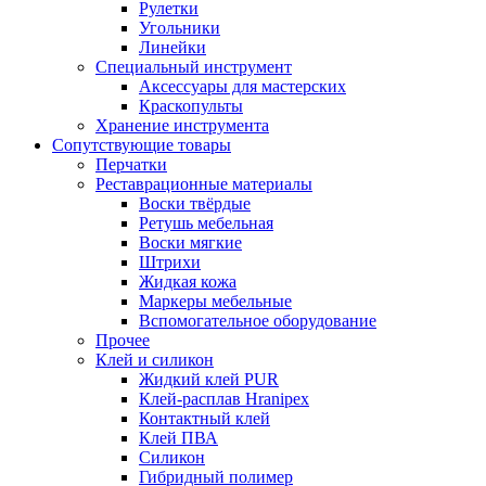
Рулетки
Угольники
Линейки
Специальный инструмент
Аксессуары для мастерских
Краскопульты
Хранение инструмента
Сопутствующие товары
Перчатки
Реставрационные материалы
Воски твёрдые
Ретушь мебельная
Воски мягкие
Штрихи
Жидкая кожа
Маркеры мебельные
Вспомогательное оборудование
Прочее
Клей и силикон
Жидкий клей PUR
Клей-расплав Hranipex
Контактный клей
Клей ПВА
Силикон
Гибридный полимер