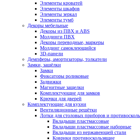
Элементы кроватей
Элементы шкафов
Элементы зеркал
Элементы тумб
Декоры мебельные
Декоры из ПВХ и ABS
Молдинги ПВХ
Декоры переводные, маркеры
Молдинг самоклеющийся
3D-панели
Демпферы, амортизаторы, толкатели
Замки, защёлки
Замки
Фиксаторы роликовые
Задвижки
Магнитные защелки
Комплектующие для замков
Крючки для дверей
Комплектующие для кухни
Вентиляционные решётки
Лотки для столовых приборов и противоскол
Вкладыши пластмассовые
Вкладыши пластмассовые наборные
Вкладыши из нержавеющей стали
Коврики противоскользящие