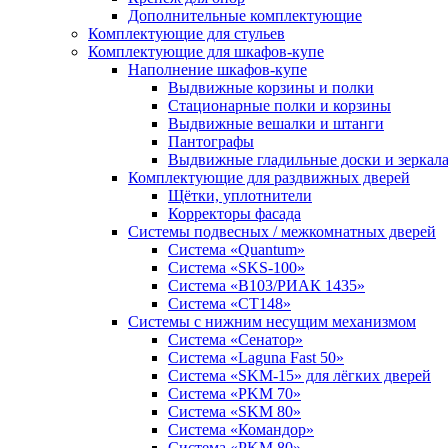
Дополнительные комплектующие
Комплектующие для стульев
Комплектующие для шкафов-купе
Наполнение шкафов-купе
Выдвижные корзины и полки
Стационарные полки и корзины
Выдвижные вешалки и штанги
Пантографы
Выдвижные гладильные доски и зеркал
Комплектующие для раздвижных дверей
Щётки, уплотнители
Корректоры фасада
Системы подвесных / межкомнатных дверей
Система «Quantum»
Система «SKS-100»
Система «B103/РИАК 1435»
Система «СТ148»
Системы с нижним несущим механизмом
Система «Сенатор»
Система «Laguna Fast 50»
Система «SKM-15» для лёгких дверей
Система «PKM 70»
Система «SKM 80»
Система «Командор»
Система «PKM 80»