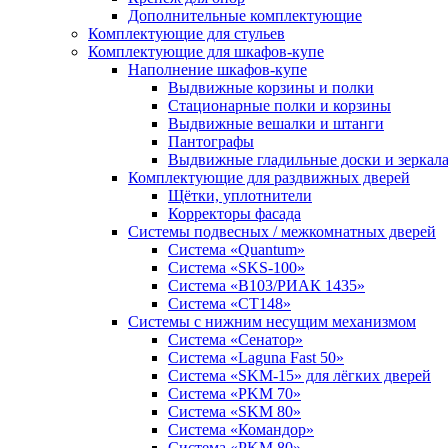
Дополнительные комплектующие
Комплектующие для стульев
Комплектующие для шкафов-купе
Наполнение шкафов-купе
Выдвижные корзины и полки
Стационарные полки и корзины
Выдвижные вешалки и штанги
Пантографы
Выдвижные гладильные доски и зеркал
Комплектующие для раздвижных дверей
Щётки, уплотнители
Корректоры фасада
Системы подвесных / межкомнатных дверей
Система «Quantum»
Система «SKS-100»
Система «B103/РИАК 1435»
Система «СТ148»
Системы с нижним несущим механизмом
Система «Сенатор»
Система «Laguna Fast 50»
Система «SKM-15» для лёгких дверей
Система «PKM 70»
Система «SKM 80»
Система «Командор»
Система «PKM 80»