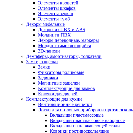
Элементы кроватей
Элементы шкафов
Элементы зеркал
Элементы тумб
Декоры мебельные
Декоры из ПВХ и ABS
Молдинги ПВХ
Декоры переводные, маркеры
Молдинг самоклеющийся
3D-панели
Демпферы, амортизаторы, толкатели
Замки, защёлки
Замки
Фиксаторы роликовые
Задвижки
Магнитные защелки
Комплектующие для замков
Крючки для дверей
Комплектующие для кухни
Вентиляционные решётки
Лотки для столовых приборов и противоскол
Вкладыши пластмассовые
Вкладыши пластмассовые наборные
Вкладыши из нержавеющей стали
Коврики противоскользящие