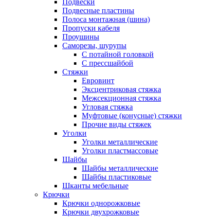
Подвески
Подвесные пластины
Полоса монтажная (шина)
Пропуски кабеля
Проушины
Саморезы, шурупы
С потайной головкой
С прессшайбой
Стяжки
Евровинт
Эксцентриковая стяжка
Межсекционная стяжка
Угловая стяжка
Муфтовые (конусные) стяжки
Прочие виды стяжек
Уголки
Уголки металлические
Уголки пластмассовые
Шайбы
Шайбы металлические
Шайбы пластиковые
Шканты мебельные
Крючки
Крючки однорожковые
Крючки двухрожковые