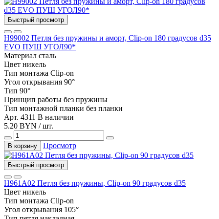
Быстрый просмотр
Н99002 Петля без пружины и аморт, Clip-on 180 градусов d35
EVO ПУШ УГОЛ90*
Материал
сталь
Цвет
никель
Тип монтажа
Clip-on
Угол открывания
90°
Тип
90°
Принцип работы
без пружины
Тип монтажной планки
без планки
Арт. 4311
В наличии
5.20 BYN / шт.
Просмотр
В корзину
Быстрый просмотр
Н961A02 Петля без пружины, Clip-on 90 градусов d35
Цвет
никель
Тип монтажа
Clip-on
Угол открывания
105°
Тип
петля накладная