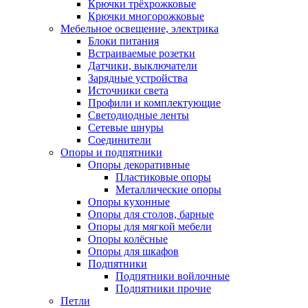
Крючки трёхрожковые
Крючки многорожковые
Мебельное освещение, электрика
Блоки питания
Встраиваемые розетки
Датчики, выключатели
Зарядные устройства
Источники света
Профили и комплектующие
Светодиодные ленты
Сетевые шнуры
Соединители
Опоры и подпятники
Опоры декоративные
Пластиковые опоры
Металлические опоры
Опоры кухонные
Опоры для столов, барные
Опоры для мягкой мебели
Опоры колёсные
Опоры для шкафов
Подпятники
Подпятники войлочные
Подпятники прочие
Петли