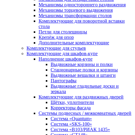
Механизмы одностороннего раздвижения
Механизмы торцевого выдвижения
Механизмы трансформации столов
Комплектующие для поворотной вставки
стола
Петли для столешницы
Крепёж для опор
Дополнительные комплектующие
Комплектующие для стульев
Комплектующие для шкафов-купе
Наполнение шкафов-купе
Выдвижные корзины и полки
Стационарные полки и корзины
Выдвижные вешалки и штанги
Пантографы
Выдвижные гладильные доски и
зеркала
Комплектующие для раздвижных дверей
Щётки, уплотнители
Корректоры фасада
Системы подвесных / межкомнатных дверей
Система «Quantum»
Система «SKS-100»
Система «B103/РИАК 1435»
Система «СТ148»