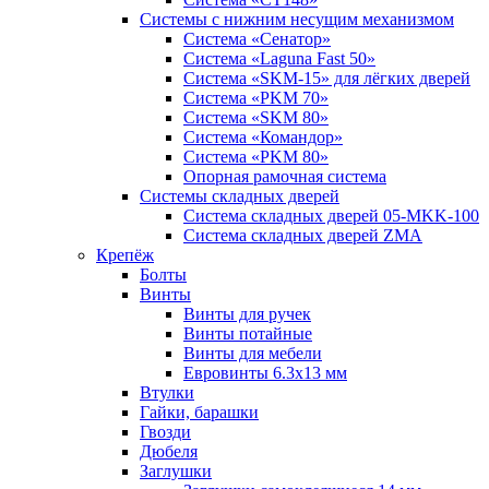
Системы с нижним несущим механизмом
Система «Сенатор»
Система «Laguna Fast 50»
Система «SKM-15» для лёгких дверей
Система «PKM 70»
Система «SKM 80»
Система «Командор»
Система «PKM 80»
Опорная рамочная система
Системы складных дверей
Система складных дверей 05-MKK-100
Система складных дверей ZMA
Крепёж
Болты
Винты
Винты для ручек
Винты потайные
Винты для мебели
Евровинты 6.3х13 мм
Втулки
Гайки, барашки
Гвозди
Дюбеля
Заглушки