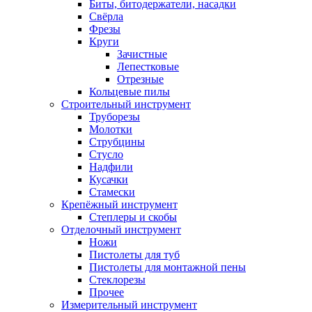
Биты, битодержатели, насадки
Свёрла
Фрезы
Круги
Зачистные
Лепестковые
Отрезные
Кольцевые пилы
Строительный инструмент
Труборезы
Молотки
Струбцины
Стусло
Надфили
Кусачки
Стамески
Крепёжный инструмент
Степлеры и скобы
Отделочный инструмент
Ножи
Пистолеты для туб
Пистолеты для монтажной пены
Стеклорезы
Прочее
Измерительный инструмент