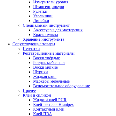
Измерители уровня
Штангенциркули
Рулетки
Угольники
Линейки
Специальный инструмент
Аксессуары для мастерских
Краскопульты
Хранение инструмента
Сопутствующие товары
Перчатки
Реставрационные материалы
Воски твёрдые
Ретушь мебельная
Воски мягкие
Штрихи
Жидкая кожа
Маркеры мебельные
Вспомогательное оборудование
Прочее
Клей и силикон
Жидкий клей PUR
Клей-расплав Hranipex
Контактный клей
Клей ПВА