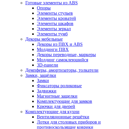
Готовые элементы из ABS
Опоры
Элементы стульев
Элементы кроватей
Элементы шкафов
Элементы зеркал
Элементы тумб
Декоры мебельные
Декоры из ПВХ и ABS
Молдинги ПВХ
Декоры переводные, маркеры
Молдинг самоклеющийся
3D-панели
Демпферы, амортизаторы, толкатели
Замки, защёлки
Замки
Фиксаторы роликовые
Задвижки
Магнитные защелки
Комплектующие для замков
Крючки для дверей
Комплектующие для кухни
Вентиляционные решётки
Лотки для столовых приборов и
противоскользящие коврики