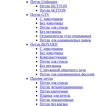
Петли Unihopper
Петли HUTTON
Петли SETTON
Петли GTV
С доводчиком
Без доводчика
Петли для стекла
Без пружины
Ограничитель угла открывания
Петли для алюминиевых рамок
Петли BOYARD
С доводчиком
Без доводчика
Комплектующие
Петли для стекла
Без пружины
С пружиной обратного хода
Петли для алюминиевых фасадов
Прочие петли
Петли для стекла
Петли четырёхшарнирные
Петли карточные
Планки для петель
Петли декоративные
Петли без врезки