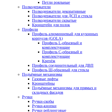
Петли рояльные
Полкодержатели
Полкодержатели декоративные
Полкодержатели для ДСП и стекла
Полкодержатели скрытые
Кронштейн для полок
Профили
Профиль алюминиевый для кухонных
корпусов (GOLA)
Профиль L-образный и
комплектующие
Профиль C-образный и
комплектующие
Крепёж
Профиль соединительный для ДВП
Профиль Ш-образный для стекла
Подъёмные механизмы
Газовые лифты
Кронштейны
Подъёмные механизмы для прямых и
складных фасадов
Ручки
Ручки-скобы
Ручки-кнопки
Ручки рейлинговые