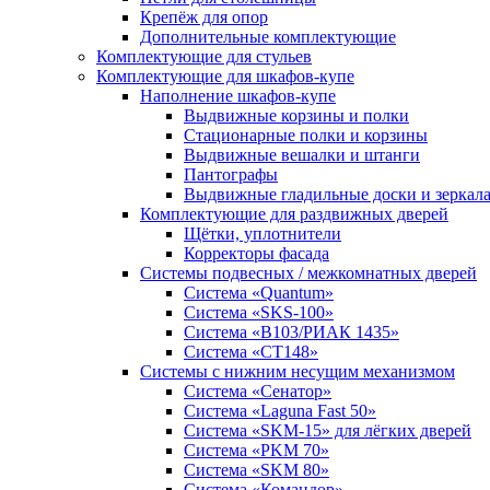
Крепёж для опор
Дополнительные комплектующие
Комплектующие для стульев
Комплектующие для шкафов-купе
Наполнение шкафов-купе
Выдвижные корзины и полки
Стационарные полки и корзины
Выдвижные вешалки и штанги
Пантографы
Выдвижные гладильные доски и зеркал
Комплектующие для раздвижных дверей
Щётки, уплотнители
Корректоры фасада
Системы подвесных / межкомнатных дверей
Система «Quantum»
Система «SKS-100»
Система «B103/РИАК 1435»
Система «СТ148»
Системы с нижним несущим механизмом
Система «Сенатор»
Система «Laguna Fast 50»
Система «SKM-15» для лёгких дверей
Система «PKM 70»
Система «SKM 80»
Система «Командор»