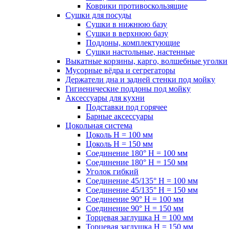
Коврики противоскользящие
Сушки для посуды
Сушки в нижнюю базу
Сушки в верхнюю базу
Поддоны, комплектующие
Сушки настольные, настенные
Выкатные корзины, карго, волшебные уголки
Мусорные вёдра и сегрегаторы
Держатели дна и задней стенки под мойку
Гигиенические поддоны под мойку
Аксессуары для кухни
Подставки под горячее
Барные аксессуары
Цокольная система
Цоколь H = 100 мм
Цоколь H = 150 мм
Соединение 180° H = 100 мм
Соединение 180° H = 150 мм
Уголок гибкий
Соединение 45/135° H = 100 мм
Соединение 45/135° H = 150 мм
Соединение 90° H = 100 мм
Соединение 90° H = 150 мм
Торцевая заглушка H = 100 мм
Торцевая заглушка H = 150 мм