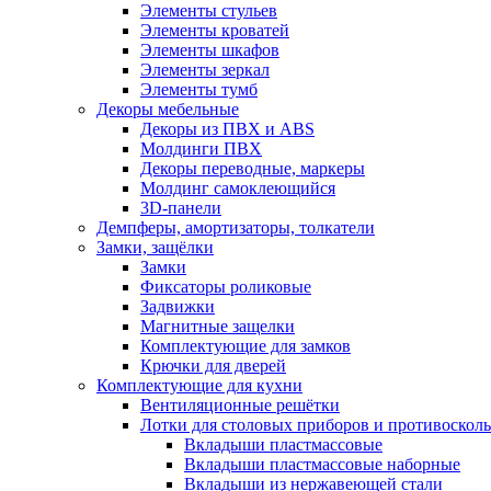
Элементы стульев
Элементы кроватей
Элементы шкафов
Элементы зеркал
Элементы тумб
Декоры мебельные
Декоры из ПВХ и ABS
Молдинги ПВХ
Декоры переводные, маркеры
Молдинг самоклеющийся
3D-панели
Демпферы, амортизаторы, толкатели
Замки, защёлки
Замки
Фиксаторы роликовые
Задвижки
Магнитные защелки
Комплектующие для замков
Крючки для дверей
Комплектующие для кухни
Вентиляционные решётки
Лотки для столовых приборов и противоскол
Вкладыши пластмассовые
Вкладыши пластмассовые наборные
Вкладыши из нержавеющей стали