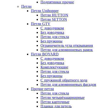
Подпятники прочие
Петли
Петли Unihopper
Петли HUTTON
Петли SETTON
Петли GTV
С доводчиком
Без доводчика
Петли для стекла
Без пружины
Ограничитель угла открывания
Петли для алюминиевых рамок
Петли BOYARD
С доводчиком
Без доводчика
Комплектующие
Петли для стекла
Без пружины
С пружиной обратного хода
Петли для алюминиевых фасадов
Прочие петли
Петли для стекла
Петли четырёхшарнирные
Петли карточные
Планки для петель