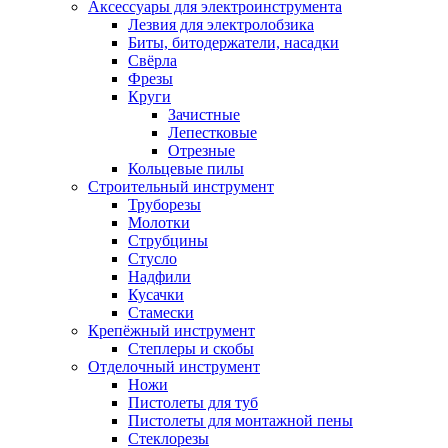
Аксессуары для электроинструмента
Лезвия для электролобзика
Биты, битодержатели, насадки
Свёрла
Фрезы
Круги
Зачистные
Лепестковые
Отрезные
Кольцевые пилы
Строительный инструмент
Труборезы
Молотки
Струбцины
Стусло
Надфили
Кусачки
Стамески
Крепёжный инструмент
Степлеры и скобы
Отделочный инструмент
Ножи
Пистолеты для туб
Пистолеты для монтажной пены
Стеклорезы