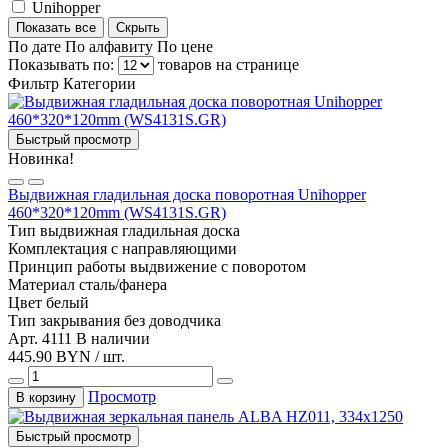
Unihopper
Показать все
Скрыть
По дате
По алфавиту
По цене
Показывать по:
товаров на странице
Фильтр
Категории
Быстрый просмотр
Новинка!
Выдвижная гладильная доска поворотная Unihopper
460*320*120mm (WS4131S.GR)
Тип
выдвижная гладильная доска
Комплектация
с направляющими
Принцип работы
выдвижение с поворотом
Материал
сталь/фанера
Цвет
белый
Тип закрывания
без доводчика
Арт. 4111
В наличии
445.90 BYN / шт.
Просмотр
В корзину
Быстрый просмотр