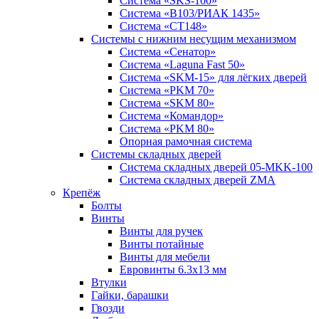
Система «SKS-100»
Система «B103/РИАК 1435»
Система «СТ148»
Системы с нижним несущим механизмом
Система «Сенатор»
Система «Laguna Fast 50»
Система «SKM-15» для лёгких дверей
Система «PKM 70»
Система «SKM 80»
Система «Командор»
Система «PKM 80»
Опорная рамочная система
Системы складных дверей
Система складных дверей 05-MKK-100
Система складных дверей ZMA
Крепёж
Болты
Винты
Винты для ручек
Винты потайные
Винты для мебели
Евровинты 6.3х13 мм
Втулки
Гайки, барашки
Гвозди