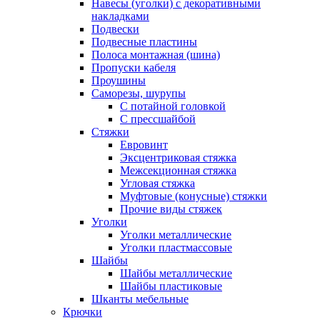
Навесы (уголки) с декоративными
накладками
Подвески
Подвесные пластины
Полоса монтажная (шина)
Пропуски кабеля
Проушины
Саморезы, шурупы
С потайной головкой
С прессшайбой
Стяжки
Евровинт
Эксцентриковая стяжка
Межсекционная стяжка
Угловая стяжка
Муфтовые (конусные) стяжки
Прочие виды стяжек
Уголки
Уголки металлические
Уголки пластмассовые
Шайбы
Шайбы металлические
Шайбы пластиковые
Шканты мебельные
Крючки