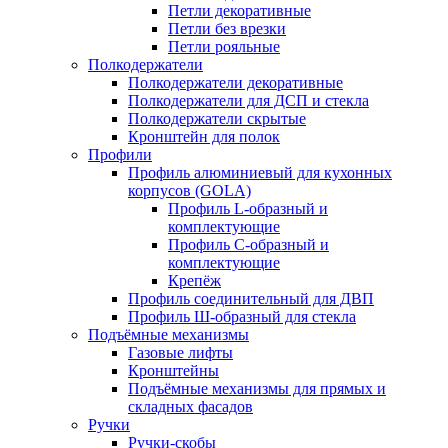
Петли декоративные
Петли без врезки
Петли рояльные
Полкодержатели
Полкодержатели декоративные
Полкодержатели для ДСП и стекла
Полкодержатели скрытые
Кронштейн для полок
Профили
Профиль алюминиевый для кухонных
корпусов (GOLA)
Профиль L-образный и
комплектующие
Профиль C-образный и
комплектующие
Крепёж
Профиль соединительный для ДВП
Профиль Ш-образный для стекла
Подъёмные механизмы
Газовые лифты
Кронштейны
Подъёмные механизмы для прямых и
складных фасадов
Ручки
Ручки-скобы