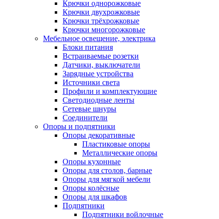
Крючки однорожковые
Крючки двухрожковые
Крючки трёхрожковые
Крючки многорожковые
Мебельное освещение, электрика
Блоки питания
Встраиваемые розетки
Датчики, выключатели
Зарядные устройства
Источники света
Профили и комплектующие
Светодиодные ленты
Сетевые шнуры
Соединители
Опоры и подпятники
Опоры декоративные
Пластиковые опоры
Металлические опоры
Опоры кухонные
Опоры для столов, барные
Опоры для мягкой мебели
Опоры колёсные
Опоры для шкафов
Подпятники
Подпятники войлочные