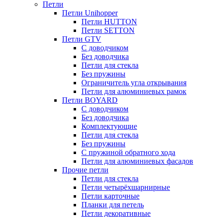
Петли
Петли Unihopper
Петли HUTTON
Петли SETTON
Петли GTV
С доводчиком
Без доводчика
Петли для стекла
Без пружины
Ограничитель угла открывания
Петли для алюминиевых рамок
Петли BOYARD
С доводчиком
Без доводчика
Комплектующие
Петли для стекла
Без пружины
С пружиной обратного хода
Петли для алюминиевых фасадов
Прочие петли
Петли для стекла
Петли четырёхшарнирные
Петли карточные
Планки для петель
Петли декоративные