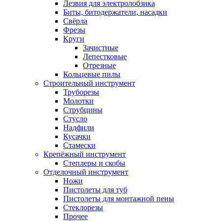
Лезвия для электролобзика
Биты, битодержатели, насадки
Свёрла
Фрезы
Круги
Зачистные
Лепестковые
Отрезные
Кольцевые пилы
Строительный инструмент
Труборезы
Молотки
Струбцины
Стусло
Надфили
Кусачки
Стамески
Крепёжный инструмент
Степлеры и скобы
Отделочный инструмент
Ножи
Пистолеты для туб
Пистолеты для монтажной пены
Стеклорезы
Прочее