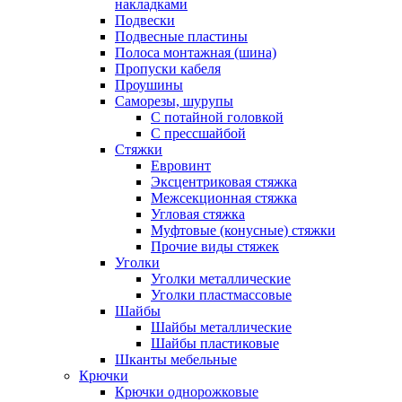
накладками
Подвески
Подвесные пластины
Полоса монтажная (шина)
Пропуски кабеля
Проушины
Саморезы, шурупы
С потайной головкой
С прессшайбой
Стяжки
Евровинт
Эксцентриковая стяжка
Межсекционная стяжка
Угловая стяжка
Муфтовые (конусные) стяжки
Прочие виды стяжек
Уголки
Уголки металлические
Уголки пластмассовые
Шайбы
Шайбы металлические
Шайбы пластиковые
Шканты мебельные
Крючки
Крючки однорожковые