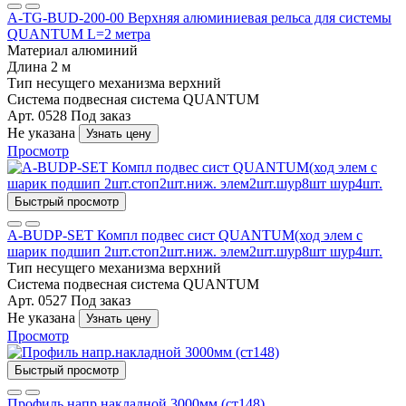
A-TG-BUD-200-00 Верхняя алюминиевая рельса для системы
QUANTUM L=2 метра
Материал
алюминий
Длина
2 м
Тип несущего механизма
верхний
Система
подвесная система QUANTUM
Арт. 0528
Под заказ
Не указана
Узнать цену
Просмотр
Быстрый просмотр
A-BUDР-SET Компл подвес сист QUANTUM(ход элем с
шарик подшип 2шт.стоп2шт.ниж. элем2шт.шур8шт шур4шт.
Тип несущего механизма
верхний
Система
подвесная система QUANTUM
Арт. 0527
Под заказ
Не указана
Узнать цену
Просмотр
Быстрый просмотр
Профиль напр.накладной 3000мм (ст148)