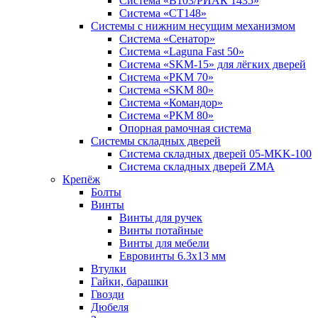
Система «B103/РИАК 1435»
Система «СТ148»
Системы с нижним несущим механизмом
Система «Сенатор»
Система «Laguna Fast 50»
Система «SKM-15» для лёгких дверей
Система «PKM 70»
Система «SKM 80»
Система «Командор»
Система «PKM 80»
Опорная рамочная система
Системы складных дверей
Система складных дверей 05-MKK-100
Система складных дверей ZMA
Крепёж
Болты
Винты
Винты для ручек
Винты потайные
Винты для мебели
Евровинты 6.3х13 мм
Втулки
Гайки, барашки
Гвозди
Дюбеля