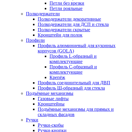
Петли без врезки
Петли рояльные
Полкодержатели
Полкодержатели декоративные
Полкодержатели для ДСП и стекла
Полкодержатели скрытые
Кронштейн для полок
Профили
Профиль алюминиевый для кухонных
корпусов (GOLA)
Профиль L-образный и
комплектующие
Профиль C-образный и
комплектующие
Крепёж
Профиль соединительный для ДВП
Профиль Ш-образный для стекла
Подъёмные механизмы
Газовые лифты
Кронштейны
Подъёмные механизмы для прямых и
складных фасадов
Ручки
Ручки-скобы
Ручки-кнопки