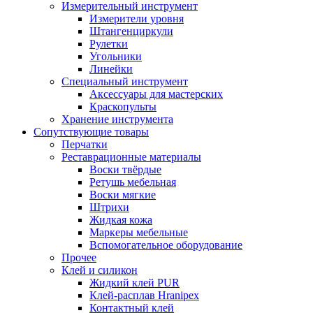
Измерительный инструмент
Измерители уровня
Штангенциркули
Рулетки
Угольники
Линейки
Специальный инструмент
Аксессуары для мастерских
Краскопульты
Хранение инструмента
Сопутствующие товары
Перчатки
Реставрационные материалы
Воски твёрдые
Ретушь мебельная
Воски мягкие
Штрихи
Жидкая кожа
Маркеры мебельные
Вспомогательное оборудование
Прочее
Клей и силикон
Жидкий клей PUR
Клей-расплав Hranipex
Контактный клей