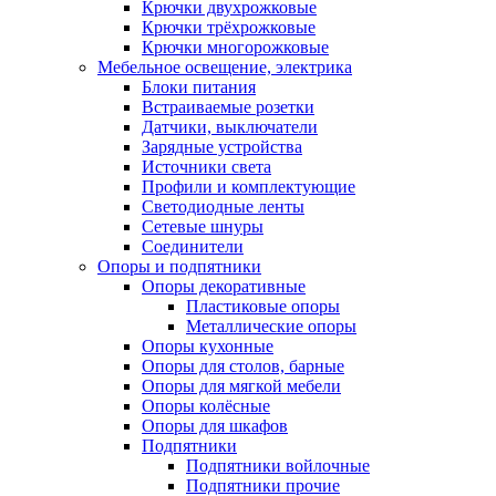
Крючки двухрожковые
Крючки трёхрожковые
Крючки многорожковые
Мебельное освещение, электрика
Блоки питания
Встраиваемые розетки
Датчики, выключатели
Зарядные устройства
Источники света
Профили и комплектующие
Светодиодные ленты
Сетевые шнуры
Соединители
Опоры и подпятники
Опоры декоративные
Пластиковые опоры
Металлические опоры
Опоры кухонные
Опоры для столов, барные
Опоры для мягкой мебели
Опоры колёсные
Опоры для шкафов
Подпятники
Подпятники войлочные
Подпятники прочие