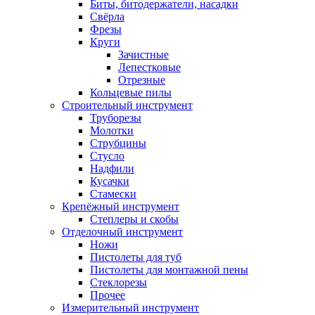
Биты, битодержатели, насадки
Свёрла
Фрезы
Круги
Зачистные
Лепестковые
Отрезные
Кольцевые пилы
Строительный инструмент
Труборезы
Молотки
Струбцины
Стусло
Надфили
Кусачки
Стамески
Крепёжный инструмент
Степлеры и скобы
Отделочный инструмент
Ножи
Пистолеты для туб
Пистолеты для монтажной пены
Стеклорезы
Прочее
Измерительный инструмент