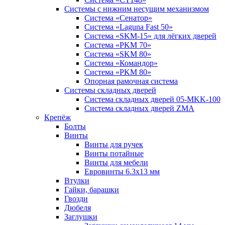
Системы с нижним несущим механизмом
Система «Сенатор»
Система «Laguna Fast 50»
Система «SKM-15» для лёгких дверей
Система «PKM 70»
Система «SKM 80»
Система «Командор»
Система «PKM 80»
Опорная рамочная система
Системы складных дверей
Система складных дверей 05-MKK-100
Система складных дверей ZMA
Крепёж
Болты
Винты
Винты для ручек
Винты потайные
Винты для мебели
Евровинты 6.3х13 мм
Втулки
Гайки, барашки
Гвозди
Дюбеля
Заглушки