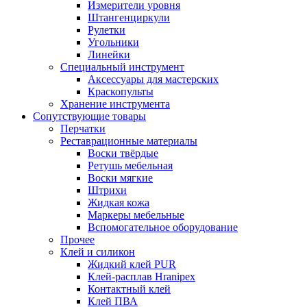
Измерители уровня
Штангенциркули
Рулетки
Угольники
Линейки
Специальный инструмент
Аксессуары для мастерских
Краскопульты
Хранение инструмента
Сопутствующие товары
Перчатки
Реставрационные материалы
Воски твёрдые
Ретушь мебельная
Воски мягкие
Штрихи
Жидкая кожа
Маркеры мебельные
Вспомогательное оборудование
Прочее
Клей и силикон
Жидкий клей PUR
Клей-расплав Hranipex
Контактный клей
Клей ПВА