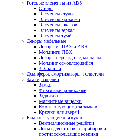
Готовые элементы из ABS
Опоры
Элементы стульев
Элементы кроватей
Элементы шкафов
Элементы зеркал
Элементы тумб
Декоры мебельные
Декоры из ПВХ и ABS
Молдинги ПВХ
Декоры переводные, маркеры
Молдинг самоклеющийся
3D-панели
Демпферы, амортизаторы, толкатели
Замки, защёлки
Замки
Фиксаторы роликовые
Задвижки
Магнитные защелки
Комплектующие для замков
Крючки для дверей
Комплектующие для кухни
Вентиляционные решётки
Лотки для столовых приборов и
противоскользящие коврики