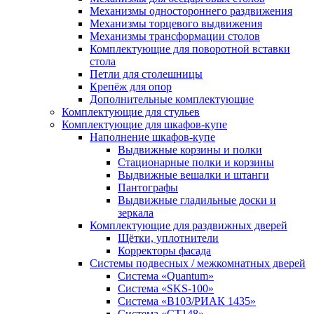
Механизмы одностороннего раздвижения
Механизмы торцевого выдвижения
Механизмы трансформации столов
Комплектующие для поворотной вставки
стола
Петли для столешницы
Крепёж для опор
Дополнительные комплектующие
Комплектующие для стульев
Комплектующие для шкафов-купе
Наполнение шкафов-купе
Выдвижные корзины и полки
Стационарные полки и корзины
Выдвижные вешалки и штанги
Пантографы
Выдвижные гладильные доски и
зеркала
Комплектующие для раздвижных дверей
Щётки, уплотнители
Корректоры фасада
Системы подвесных / межкомнатных дверей
Система «Quantum»
Система «SKS-100»
Система «B103/РИАК 1435»
Система «СТ148»