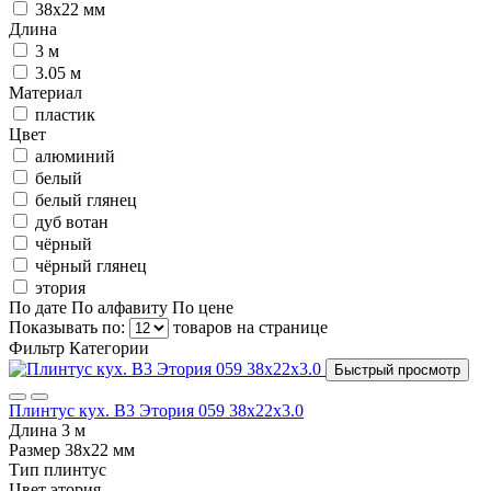
38х22 мм
Длина
3 м
3.05 м
Материал
пластик
Цвет
алюминий
белый
белый глянец
дуб вотан
чёрный
чёрный глянец
этория
По дате
По алфавиту
По цене
Показывать по:
товаров на странице
Фильтр
Категории
Быстрый просмотр
Плинтус кух. В3 Этория 059 38х22х3.0
Длина
3 м
Размер
38х22 мм
Тип
плинтус
Цвет
этория