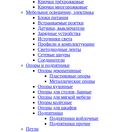
Крючки трёхрожковые
Крючки многорожковые
Мебельное освещение, электрика
Блоки питания
Встраиваемые розетки
Датчики, выключатели
Зарядные устройства
Источники света
Профили и комплектующие
Светодиодные ленты
Сетевые шнуры
Соединители
Опоры и подпятники
Опоры декоративные
Пластиковые опоры
Металлические опоры
Опоры кухонные
Опоры для столов, барные
Опоры для мягкой мебели
Опоры колёсные
Опоры для шкафов
Подпятники
Подпятники войлочные
Подпятники прочие
Петли