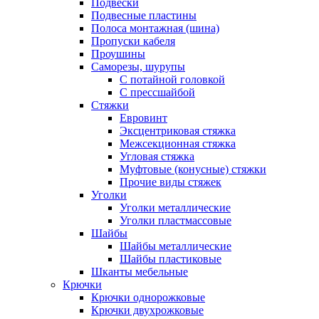
Подвески
Подвесные пластины
Полоса монтажная (шина)
Пропуски кабеля
Проушины
Саморезы, шурупы
С потайной головкой
С прессшайбой
Стяжки
Евровинт
Эксцентриковая стяжка
Межсекционная стяжка
Угловая стяжка
Муфтовые (конусные) стяжки
Прочие виды стяжек
Уголки
Уголки металлические
Уголки пластмассовые
Шайбы
Шайбы металлические
Шайбы пластиковые
Шканты мебельные
Крючки
Крючки однорожковые
Крючки двухрожковые