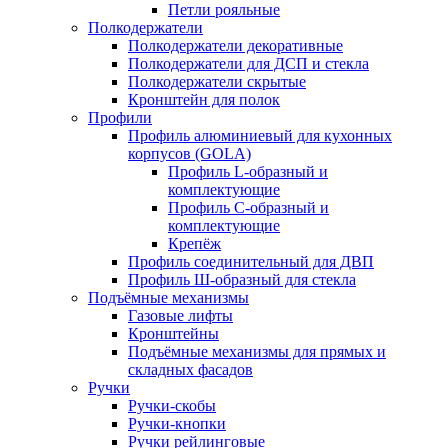
Петли рояльные
Полкодержатели
Полкодержатели декоративные
Полкодержатели для ДСП и стекла
Полкодержатели скрытые
Кронштейн для полок
Профили
Профиль алюминиевый для кухонных
корпусов (GOLA)
Профиль L-образный и
комплектующие
Профиль C-образный и
комплектующие
Крепёж
Профиль соединительный для ДВП
Профиль Ш-образный для стекла
Подъёмные механизмы
Газовые лифты
Кронштейны
Подъёмные механизмы для прямых и
складных фасадов
Ручки
Ручки-скобы
Ручки-кнопки
Ручки рейлинговые