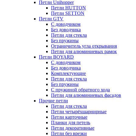
Петли Unihopper
Петли HUTTON
Петли SETTON
Петли GTV
С доводчиком
Без доводчика
Петли для стекла
Без пружины
Ограничитель угла открывания
Петли для алюминиевых рамок
Петли BOYARD
С доводчиком
Без доводчика
Комплектующие
Петли для стекла
Без пружины
С пружиной обратного хода
Петли для алюминиевых фасадов
Прочие петли
Петли для стекла
Петли четырёхшарнирные
Петли карточные
Планки для петель
Петли декоративные
Петли без врезки