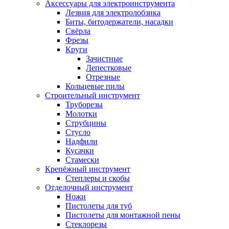
Аксессуары для электроинструмента
Лезвия для электролобзика
Биты, битодержатели, насадки
Свёрла
Фрезы
Круги
Зачистные
Лепестковые
Отрезные
Кольцевые пилы
Строительный инструмент
Труборезы
Молотки
Струбцины
Стусло
Надфили
Кусачки
Стамески
Крепёжный инструмент
Степлеры и скобы
Отделочный инструмент
Ножи
Пистолеты для туб
Пистолеты для монтажной пены
Стеклорезы