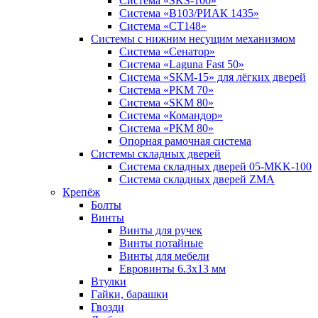
Система «SKS-100»
Система «B103/РИАК 1435»
Система «СТ148»
Системы с нижним несущим механизмом
Система «Сенатор»
Система «Laguna Fast 50»
Система «SKM-15» для лёгких дверей
Система «PKM 70»
Система «SKM 80»
Система «Командор»
Система «PKM 80»
Опорная рамочная система
Системы складных дверей
Система складных дверей 05-MKK-100
Система складных дверей ZMA
Крепёж
Болты
Винты
Винты для ручек
Винты потайные
Винты для мебели
Евровинты 6.3х13 мм
Втулки
Гайки, барашки
Гвозди