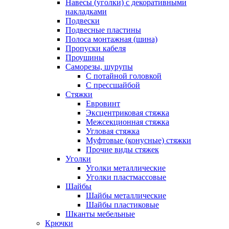
Навесы (уголки) с декоративными
накладками
Подвески
Подвесные пластины
Полоса монтажная (шина)
Пропуски кабеля
Проушины
Саморезы, шурупы
С потайной головкой
С прессшайбой
Стяжки
Евровинт
Эксцентриковая стяжка
Межсекционная стяжка
Угловая стяжка
Муфтовые (конусные) стяжки
Прочие виды стяжек
Уголки
Уголки металлические
Уголки пластмассовые
Шайбы
Шайбы металлические
Шайбы пластиковые
Шканты мебельные
Крючки