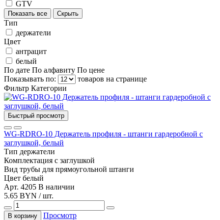
GTV
Показать все
Скрыть
Тип
держатели
Цвет
антрацит
белый
По дате
По алфавиту
По цене
Показывать по:
товаров на странице
Фильтр
Категории
Быстрый просмотр
WG-RDRO-10 Держатель профиля - штанги гардеробной с
заглушкой, белый
Тип
держатели
Комплектация
с заглушкой
Вид трубы
для прямоугольной штанги
Цвет
белый
Арт. 4205
В наличии
5.65 BYN / шт.
Просмотр
В корзину