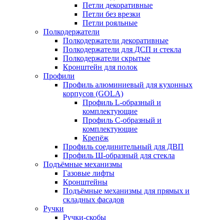
Петли декоративные
Петли без врезки
Петли рояльные
Полкодержатели
Полкодержатели декоративные
Полкодержатели для ДСП и стекла
Полкодержатели скрытые
Кронштейн для полок
Профили
Профиль алюминиевый для кухонных
корпусов (GOLA)
Профиль L-образный и
комплектующие
Профиль C-образный и
комплектующие
Крепёж
Профиль соединительный для ДВП
Профиль Ш-образный для стекла
Подъёмные механизмы
Газовые лифты
Кронштейны
Подъёмные механизмы для прямых и
складных фасадов
Ручки
Ручки-скобы