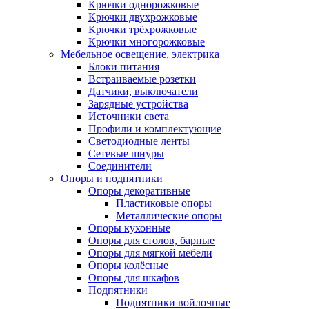
Крючки однорожковые
Крючки двухрожковые
Крючки трёхрожковые
Крючки многорожковые
Мебельное освещение, электрика
Блоки питания
Встраиваемые розетки
Датчики, выключатели
Зарядные устройства
Источники света
Профили и комплектующие
Светодиодные ленты
Сетевые шнуры
Соединители
Опоры и подпятники
Опоры декоративные
Пластиковые опоры
Металлические опоры
Опоры кухонные
Опоры для столов, барные
Опоры для мягкой мебели
Опоры колёсные
Опоры для шкафов
Подпятники
Подпятники войлочные