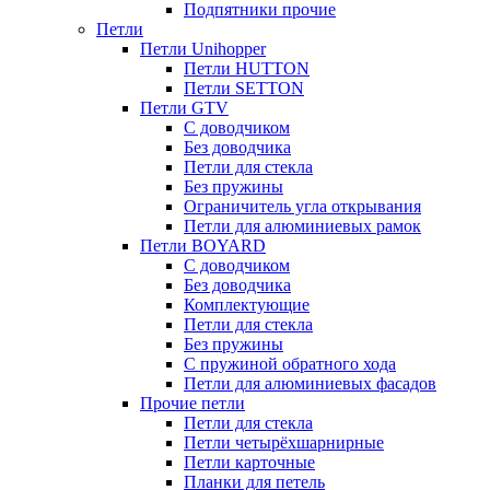
Подпятники прочие
Петли
Петли Unihopper
Петли HUTTON
Петли SETTON
Петли GTV
С доводчиком
Без доводчика
Петли для стекла
Без пружины
Ограничитель угла открывания
Петли для алюминиевых рамок
Петли BOYARD
С доводчиком
Без доводчика
Комплектующие
Петли для стекла
Без пружины
С пружиной обратного хода
Петли для алюминиевых фасадов
Прочие петли
Петли для стекла
Петли четырёхшарнирные
Петли карточные
Планки для петель