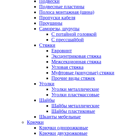
Подвески
Подвесные пластины
Полоса монтажная (шина)
Пропуски кабеля
Проушины
Саморезы, шурупы
С потайной головкой
С прессшайбой
Стяжки
Евровинт
Эксцентриковая стяжка
Межсекционная стяжка
Угловая стяжка
Муфтовые (конусные) стяжки
Прочие виды стяжек
Уголки
Уголки металлические
Уголки пластмассовые
Шайбы
Шайбы металлические
Шайбы пластиковые
Шканты мебельные
Крючки
Крючки однорожковые
Крючки двухрожковые