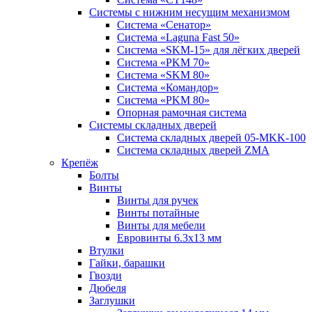
Системы с нижним несущим механизмом
Система «Сенатор»
Система «Laguna Fast 50»
Система «SKM-15» для лёгких дверей
Система «PKM 70»
Система «SKM 80»
Система «Командор»
Система «PKM 80»
Опорная рамочная система
Системы складных дверей
Система складных дверей 05-MKK-100
Система складных дверей ZMA
Крепёж
Болты
Винты
Винты для ручек
Винты потайные
Винты для мебели
Евровинты 6.3х13 мм
Втулки
Гайки, барашки
Гвозди
Дюбеля
Заглушки