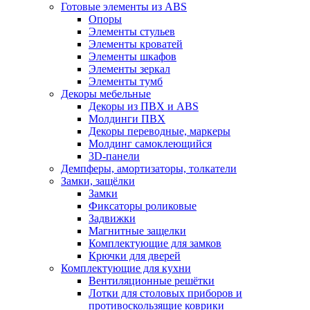
Готовые элементы из ABS
Опоры
Элементы стульев
Элементы кроватей
Элементы шкафов
Элементы зеркал
Элементы тумб
Декоры мебельные
Декоры из ПВХ и ABS
Молдинги ПВХ
Декоры переводные, маркеры
Молдинг самоклеющийся
3D-панели
Демпферы, амортизаторы, толкатели
Замки, защёлки
Замки
Фиксаторы роликовые
Задвижки
Магнитные защелки
Комплектующие для замков
Крючки для дверей
Комплектующие для кухни
Вентиляционные решётки
Лотки для столовых приборов и
противоскользящие коврики