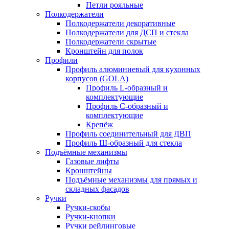
Петли рояльные
Полкодержатели
Полкодержатели декоративные
Полкодержатели для ДСП и стекла
Полкодержатели скрытые
Кронштейн для полок
Профили
Профиль алюминиевый для кухонных
корпусов (GOLA)
Профиль L-образный и
комплектующие
Профиль C-образный и
комплектующие
Крепёж
Профиль соединительный для ДВП
Профиль Ш-образный для стекла
Подъёмные механизмы
Газовые лифты
Кронштейны
Подъёмные механизмы для прямых и
складных фасадов
Ручки
Ручки-скобы
Ручки-кнопки
Ручки рейлинговые