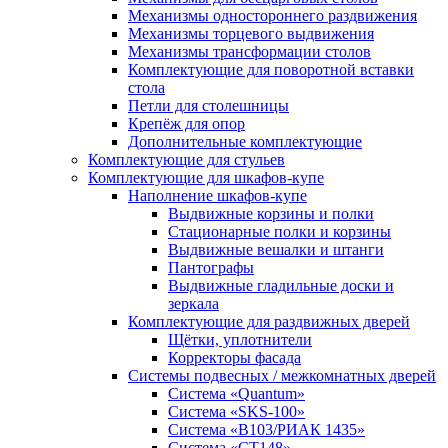
Механизмы одностороннего раздвижения
Механизмы торцевого выдвижения
Механизмы трансформации столов
Комплектующие для поворотной вставки
стола
Петли для столешницы
Крепёж для опор
Дополнительные комплектующие
Комплектующие для стульев
Комплектующие для шкафов-купе
Наполнение шкафов-купе
Выдвижные корзины и полки
Стационарные полки и корзины
Выдвижные вешалки и штанги
Пантографы
Выдвижные гладильные доски и
зеркала
Комплектующие для раздвижных дверей
Щётки, уплотнители
Корректоры фасада
Системы подвесных / межкомнатных дверей
Система «Quantum»
Система «SKS-100»
Система «B103/РИАК 1435»
Система «СТ148»