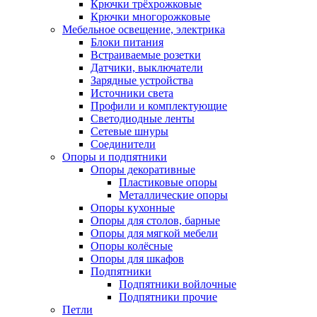
Крючки трёхрожковые
Крючки многорожковые
Мебельное освещение, электрика
Блоки питания
Встраиваемые розетки
Датчики, выключатели
Зарядные устройства
Источники света
Профили и комплектующие
Светодиодные ленты
Сетевые шнуры
Соединители
Опоры и подпятники
Опоры декоративные
Пластиковые опоры
Металлические опоры
Опоры кухонные
Опоры для столов, барные
Опоры для мягкой мебели
Опоры колёсные
Опоры для шкафов
Подпятники
Подпятники войлочные
Подпятники прочие
Петли