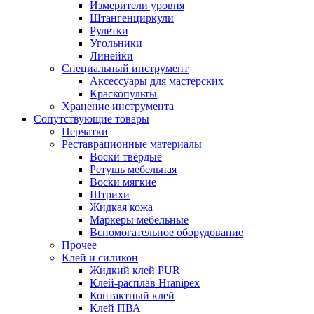
Измерители уровня
Штангенциркули
Рулетки
Угольники
Линейки
Специальный инструмент
Аксессуары для мастерских
Краскопульты
Хранение инструмента
Сопутствующие товары
Перчатки
Реставрационные материалы
Воски твёрдые
Ретушь мебельная
Воски мягкие
Штрихи
Жидкая кожа
Маркеры мебельные
Вспомогательное оборудование
Прочее
Клей и силикон
Жидкий клей PUR
Клей-расплав Hranipex
Контактный клей
Клей ПВА