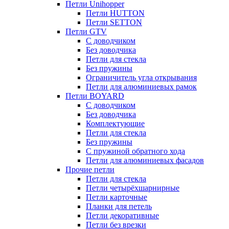
Петли Unihopper
Петли HUTTON
Петли SETTON
Петли GTV
С доводчиком
Без доводчика
Петли для стекла
Без пружины
Ограничитель угла открывания
Петли для алюминиевых рамок
Петли BOYARD
С доводчиком
Без доводчика
Комплектующие
Петли для стекла
Без пружины
С пружиной обратного хода
Петли для алюминиевых фасадов
Прочие петли
Петли для стекла
Петли четырёхшарнирные
Петли карточные
Планки для петель
Петли декоративные
Петли без врезки