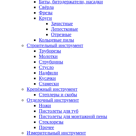
Биты, битодержатели, насадки
Свёрла
Фрезы
Круги
Зачистные
Лепестковые
Отрезные
Кольцевые пилы
Строительный инструмент
Труборезы
Молотки
Струбцины
Стусло
Надфили
Кусачки
Стамески
Крепёжный инструмент
Степлеры и скобы
Отделочный инструмент
Ножи
Пистолеты для туб
Пистолеты для монтажной пены
Стеклорезы
Прочее
Измерительный инструмент