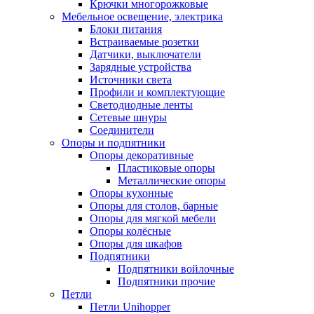
Крючки многорожковые
Мебельное освещение, электрика
Блоки питания
Встраиваемые розетки
Датчики, выключатели
Зарядные устройства
Источники света
Профили и комплектующие
Светодиодные ленты
Сетевые шнуры
Соединители
Опоры и подпятники
Опоры декоративные
Пластиковые опоры
Металлические опоры
Опоры кухонные
Опоры для столов, барные
Опоры для мягкой мебели
Опоры колёсные
Опоры для шкафов
Подпятники
Подпятники войлочные
Подпятники прочие
Петли
Петли Unihopper