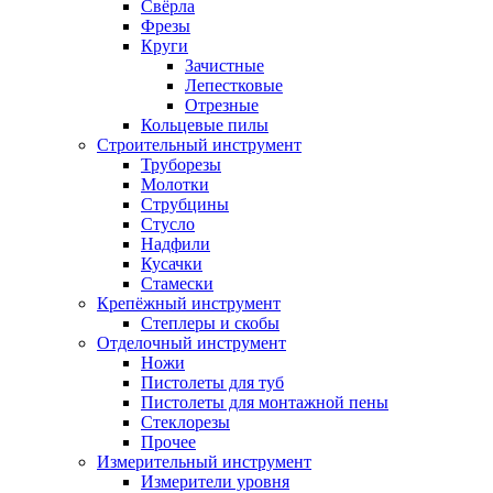
Свёрла
Фрезы
Круги
Зачистные
Лепестковые
Отрезные
Кольцевые пилы
Строительный инструмент
Труборезы
Молотки
Струбцины
Стусло
Надфили
Кусачки
Стамески
Крепёжный инструмент
Степлеры и скобы
Отделочный инструмент
Ножи
Пистолеты для туб
Пистолеты для монтажной пены
Стеклорезы
Прочее
Измерительный инструмент
Измерители уровня