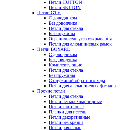
Петли HUTTON
Петли SETTON
Петли GTV
С доводчиком
Без доводчика
Петли для стекла
Без пружины
Ограничитель угла открывания
Петли для алюминиевых рамок
Петли BOYARD
С доводчиком
Без доводчика
Комплектующие
Петли для стекла
Без пружины
С пружиной обратного хода
Петли для алюминиевых фасадов
Прочие петли
Петли для стекла
Петли четырёхшарнирные
Петли карточные
Планки для петель
Петли декоративные
Петли без врезки
Петли рояльные