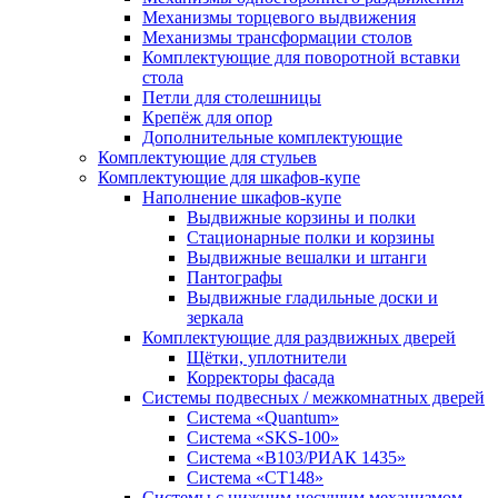
Механизмы торцевого выдвижения
Механизмы трансформации столов
Комплектующие для поворотной вставки
стола
Петли для столешницы
Крепёж для опор
Дополнительные комплектующие
Комплектующие для стульев
Комплектующие для шкафов-купе
Наполнение шкафов-купе
Выдвижные корзины и полки
Стационарные полки и корзины
Выдвижные вешалки и штанги
Пантографы
Выдвижные гладильные доски и
зеркала
Комплектующие для раздвижных дверей
Щётки, уплотнители
Корректоры фасада
Системы подвесных / межкомнатных дверей
Система «Quantum»
Система «SKS-100»
Система «B103/РИАК 1435»
Система «СТ148»
Системы с нижним несущим механизмом