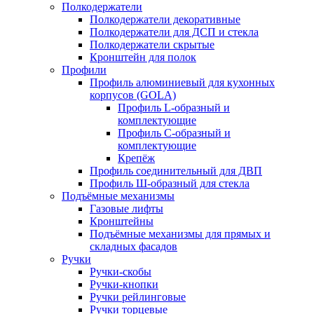
Полкодержатели
Полкодержатели декоративные
Полкодержатели для ДСП и стекла
Полкодержатели скрытые
Кронштейн для полок
Профили
Профиль алюминиевый для кухонных
корпусов (GOLA)
Профиль L-образный и
комплектующие
Профиль C-образный и
комплектующие
Крепёж
Профиль соединительный для ДВП
Профиль Ш-образный для стекла
Подъёмные механизмы
Газовые лифты
Кронштейны
Подъёмные механизмы для прямых и
складных фасадов
Ручки
Ручки-скобы
Ручки-кнопки
Ручки рейлинговые
Ручки торцевые