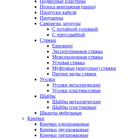
Подвесные пластины
Полоса монтажная (шина)
Пропуски кабеля
Проушины
Саморезы, шурупы
С потайной головкой
С прессшайбой
Стяжки
Евровинт
Эксцентриковая стяжка
Межсекционная стяжка
Угловая стяжка
Муфтовые (конусные) стяжки
Прочие виды стяжек
Уголки
Уголки металлические
Уголки пластмассовые
Шайбы
Шайбы металлические
Шайбы пластиковые
Шканты мебельные
Крючки
Крючки однорожковые
Крючки двухрожковые
Крючки трёхрожковые