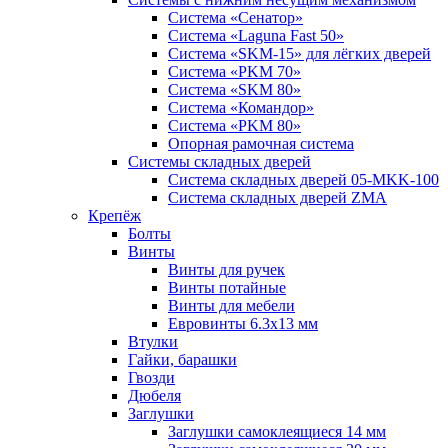
Система «Сенатор»
Система «Laguna Fast 50»
Система «SKM-15» для лёгких дверей
Система «PKM 70»
Система «SKM 80»
Система «Командор»
Система «PKM 80»
Опорная рамочная система
Системы складных дверей
Система складных дверей 05-MKK-100
Система складных дверей ZMA
Крепёж
Болты
Винты
Винты для ручек
Винты потайные
Винты для мебели
Евровинты 6.3х13 мм
Втулки
Гайки, барашки
Гвозди
Дюбеля
Заглушки
Заглушки самоклеящиеся 14 мм