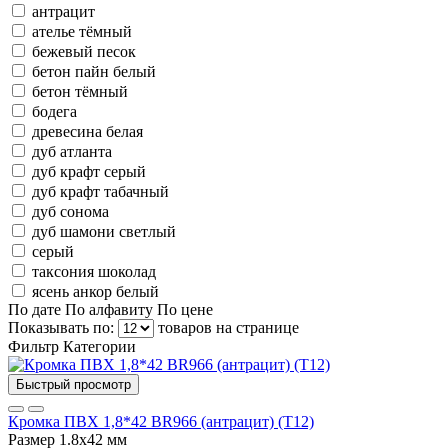
антрацит
ателье тёмный
бежевый песок
бетон пайн белый
бетон тёмный
бодега
древесина белая
дуб атланта
дуб крафт серый
дуб крафт табачный
дуб сонома
дуб шамони светлый
серый
таксония шоколад
ясень анкор белый
По дате
По алфавиту
По цене
Показывать по:
товаров на странице
Фильтр
Категории
Быстрый просмотр
Кромка ПВХ 1,8*42 BR966 (антрацит) (Т12)
Размер
1.8х42 мм