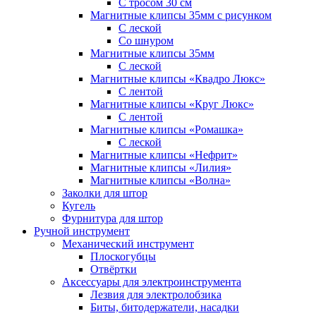
С тросом 30 см
Магнитные клипсы 35мм с рисунком
С леской
Со шнуром
Магнитные клипсы 35мм
С леской
Магнитные клипсы «Квадро Люкс»
С лентой
Магнитные клипсы «Круг Люкс»
С лентой
Магнитные клипсы «Ромашка»
С леской
Магнитные клипсы «Нефрит»
Магнитные клипсы «Лилия»
Магнитные клипсы «Волна»
Заколки для штор
Кугель
Фурнитура для штор
Ручной инструмент
Механический инструмент
Плоскогубцы
Отвёртки
Аксессуары для электроинструмента
Лезвия для электролобзика
Биты, битодержатели, насадки