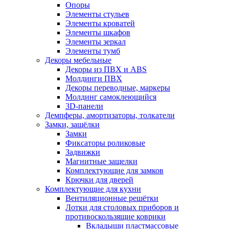
Опоры
Элементы стульев
Элементы кроватей
Элементы шкафов
Элементы зеркал
Элементы тумб
Декоры мебельные
Декоры из ПВХ и ABS
Молдинги ПВХ
Декоры переводные, маркеры
Молдинг самоклеющийся
3D-панели
Демпферы, амортизаторы, толкатели
Замки, защёлки
Замки
Фиксаторы роликовые
Задвижки
Магнитные защелки
Комплектующие для замков
Крючки для дверей
Комплектующие для кухни
Вентиляционные решётки
Лотки для столовых приборов и
противоскользящие коврики
Вкладыши пластмассовые