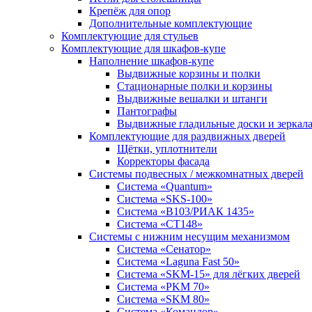
Крепёж для опор
Дополнительные комплектующие
Комплектующие для стульев
Комплектующие для шкафов-купе
Наполнение шкафов-купе
Выдвижные корзины и полки
Стационарные полки и корзины
Выдвижные вешалки и штанги
Пантографы
Выдвижные гладильные доски и зеркал
Комплектующие для раздвижных дверей
Щётки, уплотнители
Корректоры фасада
Системы подвесных / межкомнатных дверей
Система «Quantum»
Система «SKS-100»
Система «B103/РИАК 1435»
Система «СТ148»
Системы с нижним несущим механизмом
Система «Сенатор»
Система «Laguna Fast 50»
Система «SKM-15» для лёгких дверей
Система «PKM 70»
Система «SKM 80»
Система «Командор»