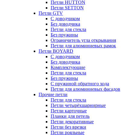
Петли HUTTON
Петли SETTON
Петли GTV
С доводчиком
Без доводчика
Петли для стекла
Без пружины
Ограничитель угла открывания
Петли для алюминиевых рамок
Петли BOYARD
С доводчиком
Без доводчика
Комплектующие
Петли для стекла
Без пружины
С пружиной обратного хода
Петли для алюминиевых фасадов
Прочие петли
Петли для стекла
Петли четырёхшарнирные
Петли карточные
Планки для петель
Петли декоративные
Петли без врезки
Петли рояльные