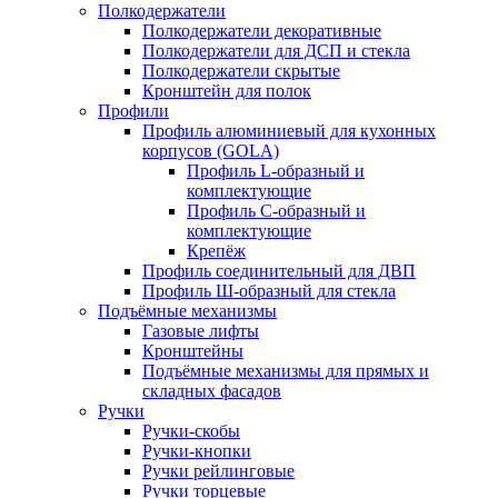
Полкодержатели
Полкодержатели декоративные
Полкодержатели для ДСП и стекла
Полкодержатели скрытые
Кронштейн для полок
Профили
Профиль алюминиевый для кухонных
корпусов (GOLA)
Профиль L-образный и
комплектующие
Профиль C-образный и
комплектующие
Крепёж
Профиль соединительный для ДВП
Профиль Ш-образный для стекла
Подъёмные механизмы
Газовые лифты
Кронштейны
Подъёмные механизмы для прямых и
складных фасадов
Ручки
Ручки-скобы
Ручки-кнопки
Ручки рейлинговые
Ручки торцевые