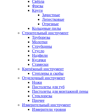
Свёрла
Фрезы
Круги
Зачистные
Лепестковые
Отрезные
Кольцевые пилы
Строительный инструмент
Труборезы
Молотки
Струбцины
Стусло
Надфили
Кусачки
Стамески
Крепёжный инструмент
Степлеры и скобы
Отделочный инструмент
Ножи
Пистолеты для туб
Пистолеты для монтажной пены
Стеклорезы
Прочее
Измерительный инструмент
Измерители уровня