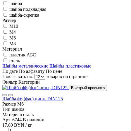
шайба
шайба подкладная
шайба-скрепка
Размер
М10
М4
М6
М8
Материал
пластик АБС
сталь
Шайбы металлические
Шайбы пластиковые
По дате
По алфавиту
По цене
Показывать по:
товаров на странице
Фильтр
Категории
Быстрый просмотр
Шайба ф6,(фас) цинк, DIN125
Размер
М6
Тип
шайба
Материал
сталь
Арт. 6744
В наличии
17.80 BYN / кг