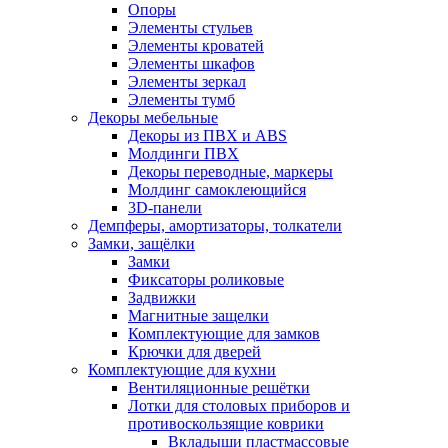
Опоры
Элементы стульев
Элементы кроватей
Элементы шкафов
Элементы зеркал
Элементы тумб
Декоры мебельные
Декоры из ПВХ и ABS
Молдинги ПВХ
Декоры переводные, маркеры
Молдинг самоклеющийся
3D-панели
Демпферы, амортизаторы, толкатели
Замки, защёлки
Замки
Фиксаторы роликовые
Задвижки
Магнитные защелки
Комплектующие для замков
Крючки для дверей
Комплектующие для кухни
Вентиляционные решётки
Лотки для столовых приборов и
противоскользящие коврики
Вкладыши пластмассовые