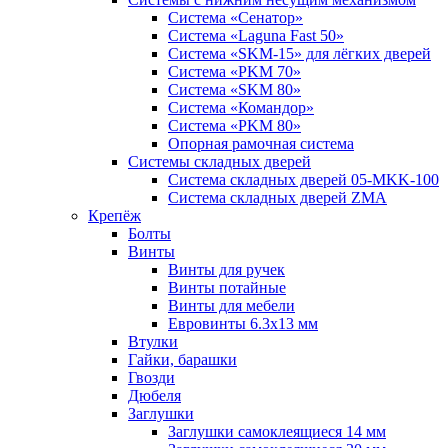
Система «Сенатор»
Система «Laguna Fast 50»
Система «SKM-15» для лёгких дверей
Система «PKM 70»
Система «SKM 80»
Система «Командор»
Система «PKM 80»
Опорная рамочная система
Системы складных дверей
Система складных дверей 05-MKK-100
Система складных дверей ZMA
Крепёж
Болты
Винты
Винты для ручек
Винты потайные
Винты для мебели
Евровинты 6.3х13 мм
Втулки
Гайки, барашки
Гвозди
Дюбеля
Заглушки
Заглушки самоклеящиеся 14 мм