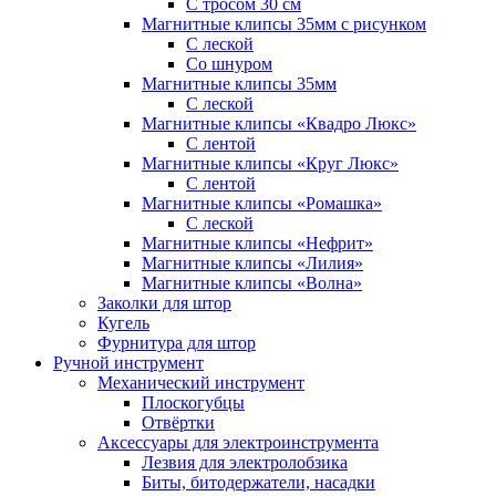
С тросом 30 см
Магнитные клипсы 35мм с рисунком
С леской
Со шнуром
Магнитные клипсы 35мм
С леской
Магнитные клипсы «Квадро Люкс»
С лентой
Магнитные клипсы «Круг Люкс»
С лентой
Магнитные клипсы «Ромашка»
С леской
Магнитные клипсы «Нефрит»
Магнитные клипсы «Лилия»
Магнитные клипсы «Волна»
Заколки для штор
Кугель
Фурнитура для штор
Ручной инструмент
Механический инструмент
Плоскогубцы
Отвёртки
Аксессуары для электроинструмента
Лезвия для электролобзика
Биты, битодержатели, насадки