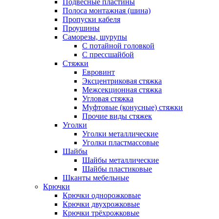
Подвесные пластины
Полоса монтажная (шина)
Пропуски кабеля
Проушины
Саморезы, шурупы
С потайной головкой
С прессшайбой
Стяжки
Евровинт
Эксцентриковая стяжка
Межсекционная стяжка
Угловая стяжка
Муфтовые (конусные) стяжки
Прочие виды стяжек
Уголки
Уголки металлические
Уголки пластмассовые
Шайбы
Шайбы металлические
Шайбы пластиковые
Шканты мебельные
Крючки
Крючки однорожковые
Крючки двухрожковые
Крючки трёхрожковые