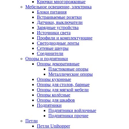
Крючки многорожковые
Мебельное освещение, электрика
Блоки питания
Встраиваемые розетки
Датчики, выключатели
Зарядные устройства
Источники света
Профили и комплектующие
Светодиодные ленты
Сетевые шнуры
Соединители
Опоры и подпятники
Опоры декоративные
Пластиковые опоры
Металлические опоры
Опоры кухонные
Опоры для столов, барные
Опоры для мягкой мебели
Опоры колёсные
Опоры для шкафов
Подпятники
Подпятники войлочные
Подпятники прочие
Петли
Петли Unihopper