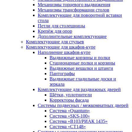
Механизмы торцевого выдвижения
Механизмы трансформации столов
Комплектующие для поворотной вставки
стола
Петли для столешницы
Крепёж для опор
Дополнительные комплектующие
Комплектующие для стульев
Комплектующие для шкафов-купе
Наполнение шкафов-купе
Выдвижные корзины и полки
Стационарные полки и корзины
Выдвижные вешалки и штанги
Пантографы
Выдвижные гладильные доски и
зеркала
Комплектующие для раздвижных дверей
Щётки, уплотнители
Корректоры фасада
Системы подвесных / межкомнатных дверей
Система «Quantum»
Система «SKS-100»
Система «B103/РИАК 1435»
Система «СТ148»
Системы с нижним несущим механизмом