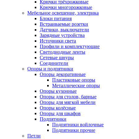
Крючки трёхрожковые
Крючки многорожковые
Мебельное освещение, электрика
Блоки питания
Встраиваемые розетки
Датчики, выключатели
Зарядные устройства
Источники света
Профили и комплектующие
Светодиодные ленты
Сетевые шнуры
Соединители
Опоры и подпятники
Опоры декоративные
Пластиковые опоры
Металлические опоры
Опоры кухонные
Опоры для столов, барные
Опоры для мягкой мебели
Опоры колёсные
Опоры для шкафов
Подпятники
Подпятники войлочные
Подпятники прочие
Петли