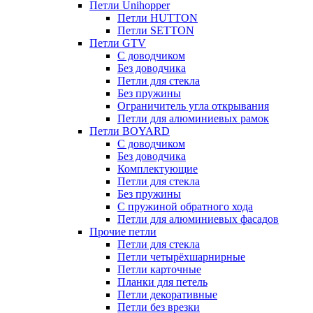
Петли Unihopper
Петли HUTTON
Петли SETTON
Петли GTV
С доводчиком
Без доводчика
Петли для стекла
Без пружины
Ограничитель угла открывания
Петли для алюминиевых рамок
Петли BOYARD
С доводчиком
Без доводчика
Комплектующие
Петли для стекла
Без пружины
С пружиной обратного хода
Петли для алюминиевых фасадов
Прочие петли
Петли для стекла
Петли четырёхшарнирные
Петли карточные
Планки для петель
Петли декоративные
Петли без врезки