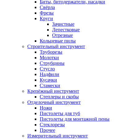
Биты, битодержатели, насадки
Свёрла
Фрезы
Круги
Зачистные
Лепестковые
Отрезные
Кольцевые пилы
Строительный инструмент
Труборезы
Молотки
Струбцины
Стусло
Надфили
Кусачки
Стамески
Крепёжный инструмент
Степлеры и скобы
Отделочный инструмент
Ножи
Пистолеты для туб
Пистолеты для монтажной пены
Стеклорезы
Прочее
Измерительный инструмент