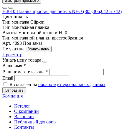
Быстрый просмотр
Н3010 Планка простая для петель NEO (305,306,642 и 742)
Цвет
никель
Тип монтажа
Clip-on
Тип
монтажная планка
Высота монтажной планки
H=0
Тип монтажной планки
крестообразная
Арт. 4093
Под заказ
Не указана
Узнать цену
Просмотр
Узнать цену товара
Ваше имя
*
Ваш номер телефона
*
Email
Я согласен на
обработку персональных данных
Отправить
Компания
Каталог
О компании
Вакансии
Публичный договор
Контакты