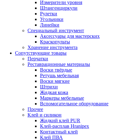
Измерители уровня
Штангенциркули
Рулетки
Угольники
Линейки
Специальный инструмент
Аксессуары для мастерских
Краскопульты
Хранение инструмента
Сопутствующие товары
Перчатки
Реставрационные материалы
Воски твёрдые
Ретушь мебельная
Воски мягкие
Штрихи
Жидкая кожа
Маркеры мебельные
Вспомогательное оборудование
Прочее
Клей и силикон
Жидкий клей PUR
Клей-расплав Hranipex
Контактный клей
Клей ПВА