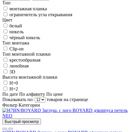
Тип
монтажная планка
ограничитель угла открывания
Цвет
белый
никель
чёрный никель
Тип монтажа
Clip-on
Тип монтажной планки
крестообразная
линейная
3D
Высота монтажной планки
H=0
H=2
По дате
По алфавиту
По цене
Показывать по:
товаров на странице
Фильтр
Категории
Быстрый просмотр