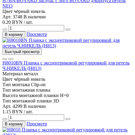
H7BN/BOYARD Заглуш. с лого BOYARD д/корпуса петель
NEO
Цвет
чёрный никель
Арт. 3748
В наличии
0.20 BYN / шт.
Просмотр
В корзину
Быстрый просмотр
Н8010BN Планка c эксцентриковой регулировкой для петель
Ч.НИКЕЛЬ (Н813)
Материал
металл
Цвет
чёрный никель
Тип монтажа
Clip-on
Тип
монтажная планка
Высота монтажной планки
H=0
Тип монтажной планки
3D
Арт. 4299
В наличии
1.15 BYN / шт.
Просмотр
В корзину