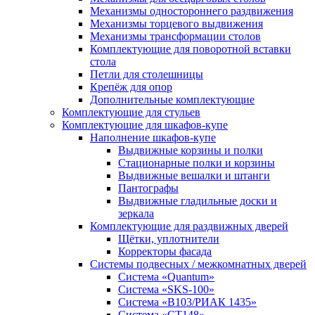
Механизмы одностороннего раздвижения
Механизмы торцевого выдвижения
Механизмы трансформации столов
Комплектующие для поворотной вставки
стола
Петли для столешницы
Крепёж для опор
Дополнительные комплектующие
Комплектующие для стульев
Комплектующие для шкафов-купе
Наполнение шкафов-купе
Выдвижные корзины и полки
Стационарные полки и корзины
Выдвижные вешалки и штанги
Пантографы
Выдвижные гладильные доски и
зеркала
Комплектующие для раздвижных дверей
Щётки, уплотнители
Корректоры фасада
Системы подвесных / межкомнатных дверей
Система «Quantum»
Система «SKS-100»
Система «B103/РИАК 1435»
Система «СТ148»