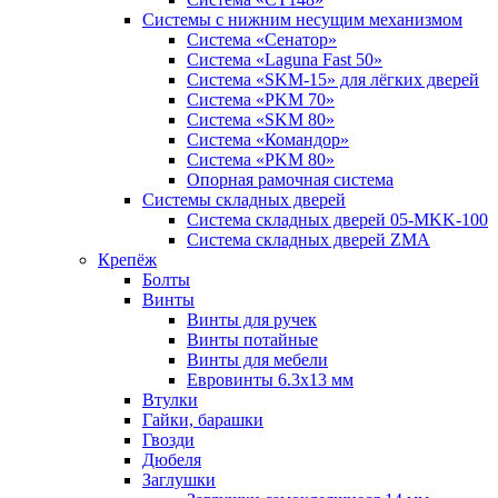
Системы с нижним несущим механизмом
Система «Сенатор»
Система «Laguna Fast 50»
Система «SKM-15» для лёгких дверей
Система «PKM 70»
Система «SKM 80»
Система «Командор»
Система «PKM 80»
Опорная рамочная система
Системы складных дверей
Система складных дверей 05-MKK-100
Система складных дверей ZMA
Крепёж
Болты
Винты
Винты для ручек
Винты потайные
Винты для мебели
Евровинты 6.3х13 мм
Втулки
Гайки, барашки
Гвозди
Дюбеля
Заглушки