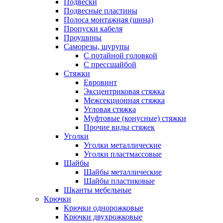
Подвески
Подвесные пластины
Полоса монтажная (шина)
Пропуски кабеля
Проушины
Саморезы, шурупы
С потайной головкой
С прессшайбой
Стяжки
Евровинт
Эксцентриковая стяжка
Межсекционная стяжка
Угловая стяжка
Муфтовые (конусные) стяжки
Прочие виды стяжек
Уголки
Уголки металлические
Уголки пластмассовые
Шайбы
Шайбы металлические
Шайбы пластиковые
Шканты мебельные
Крючки
Крючки однорожковые
Крючки двухрожковые