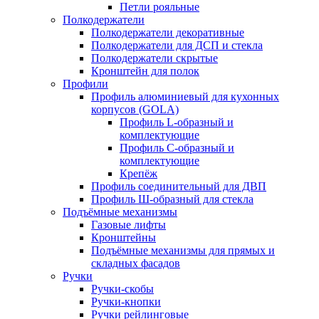
Петли рояльные
Полкодержатели
Полкодержатели декоративные
Полкодержатели для ДСП и стекла
Полкодержатели скрытые
Кронштейн для полок
Профили
Профиль алюминиевый для кухонных
корпусов (GOLA)
Профиль L-образный и
комплектующие
Профиль C-образный и
комплектующие
Крепёж
Профиль соединительный для ДВП
Профиль Ш-образный для стекла
Подъёмные механизмы
Газовые лифты
Кронштейны
Подъёмные механизмы для прямых и
складных фасадов
Ручки
Ручки-скобы
Ручки-кнопки
Ручки рейлинговые