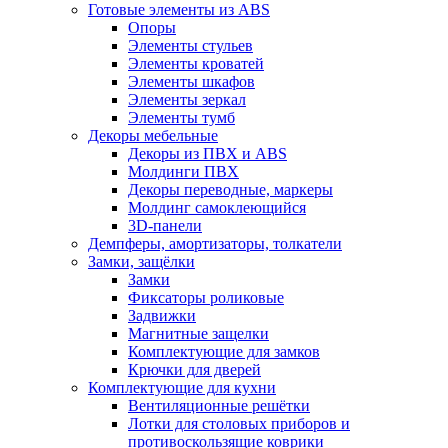
Готовые элементы из ABS
Опоры
Элементы стульев
Элементы кроватей
Элементы шкафов
Элементы зеркал
Элементы тумб
Декоры мебельные
Декоры из ПВХ и ABS
Молдинги ПВХ
Декоры переводные, маркеры
Молдинг самоклеющийся
3D-панели
Демпферы, амортизаторы, толкатели
Замки, защёлки
Замки
Фиксаторы роликовые
Задвижки
Магнитные защелки
Комплектующие для замков
Крючки для дверей
Комплектующие для кухни
Вентиляционные решётки
Лотки для столовых приборов и
противоскользящие коврики