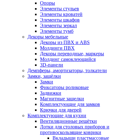
Опоры
Элементы стульев
Элементы кроватей
Элементы шкафов
Элементы зеркал
Элементы тумб
Декоры мебельные
Декоры из ПВХ и ABS
Молдинги ПВХ
Декоры переводные, маркеры
Молдинг самоклеющийся
3D-панели
Демпферы, амортизаторы, толкатели
Замки, защёлки
Замки
Фиксаторы роликовые
Задвижки
Магнитные защелки
Комплектующие для замков
Крючки для дверей
Комплектующие для кухни
Вентиляционные решётки
Лотки для столовых приборов и
противоскользящие коврики
Вкладыши пластмассовые