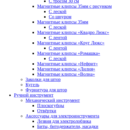
С тросом 30 см
Магнитные клипсы 35мм с рисунком
С леской
Со шнуром
Магнитные клипсы 35мм
С леской
Магнитные клипсы «Квадро Люкс»
С лентой
Магнитные клипсы «Круг Люкс»
С лентой
Магнитные клипсы «Ромашка»
С леской
Магнитные клипсы «Нефрит»
Магнитные клипсы «Лилия»
Магнитные клипсы «Волна»
Заколки для штор
Кугель
Фурнитура для штор
Ручной инструмент
Механический инструмент
Плоскогубцы
Отвёртки
Аксессуары для электроинструмента
Лезвия для электролобзика
Биты, битодержатели, насадки