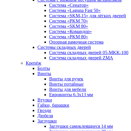
Система «Сенатор»
Система «Laguna Fast 50»
Система «SKM-15» для лёгких дверей
Система «PKM 70»
Система «SKM 80»
Система «Командор»
Система «PKM 80»
Опорная рамочная система
Системы складных дверей
Система складных дверей 05-MKK-100
Система складных дверей ZMA
Крепёж
Болты
Винты
Винты для ручек
Винты потайные
Винты для мебели
Евровинты 6.3х13 мм
Втулки
Гайки, барашки
Гвозди
Дюбеля
Заглушки
Заглушки самоклеящиеся 14 мм