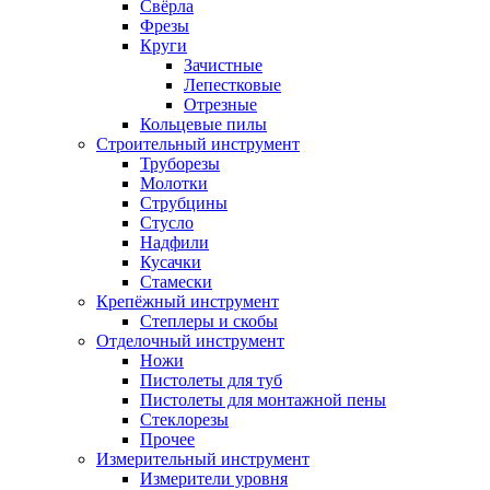
Свёрла
Фрезы
Круги
Зачистные
Лепестковые
Отрезные
Кольцевые пилы
Строительный инструмент
Труборезы
Молотки
Струбцины
Стусло
Надфили
Кусачки
Стамески
Крепёжный инструмент
Степлеры и скобы
Отделочный инструмент
Ножи
Пистолеты для туб
Пистолеты для монтажной пены
Стеклорезы
Прочее
Измерительный инструмент
Измерители уровня