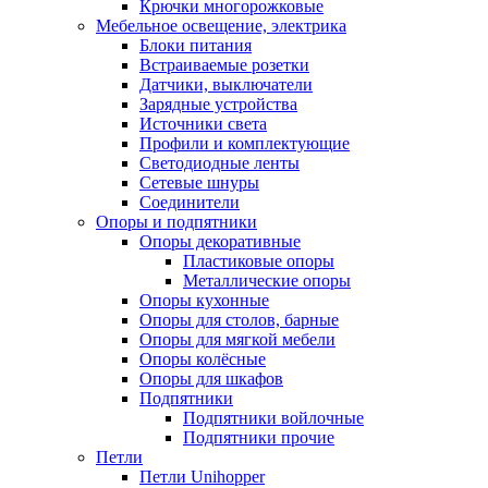
Крючки многорожковые
Мебельное освещение, электрика
Блоки питания
Встраиваемые розетки
Датчики, выключатели
Зарядные устройства
Источники света
Профили и комплектующие
Светодиодные ленты
Сетевые шнуры
Соединители
Опоры и подпятники
Опоры декоративные
Пластиковые опоры
Металлические опоры
Опоры кухонные
Опоры для столов, барные
Опоры для мягкой мебели
Опоры колёсные
Опоры для шкафов
Подпятники
Подпятники войлочные
Подпятники прочие
Петли
Петли Unihopper