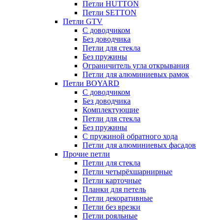
Петли HUTTON
Петли SETTON
Петли GTV
С доводчиком
Без доводчика
Петли для стекла
Без пружины
Ограничитель угла открывания
Петли для алюминиевых рамок
Петли BOYARD
С доводчиком
Без доводчика
Комплектующие
Петли для стекла
Без пружины
С пружиной обратного хода
Петли для алюминиевых фасадов
Прочие петли
Петли для стекла
Петли четырёхшарнирные
Петли карточные
Планки для петель
Петли декоративные
Петли без врезки
Петли рояльные