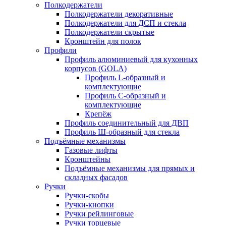
Полкодержатели
Полкодержатели декоративные
Полкодержатели для ДСП и стекла
Полкодержатели скрытые
Кронштейн для полок
Профили
Профиль алюминиевый для кухонных
корпусов (GOLA)
Профиль L-образный и
комплектующие
Профиль C-образный и
комплектующие
Крепёж
Профиль соединительный для ДВП
Профиль Ш-образный для стекла
Подъёмные механизмы
Газовые лифты
Кронштейны
Подъёмные механизмы для прямых и
складных фасадов
Ручки
Ручки-скобы
Ручки-кнопки
Ручки рейлинговые
Ручки торцевые