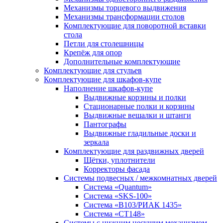
Механизмы торцевого выдвижения
Механизмы трансформации столов
Комплектующие для поворотной вставки
стола
Петли для столешницы
Крепёж для опор
Дополнительные комплектующие
Комплектующие для стульев
Комплектующие для шкафов-купе
Наполнение шкафов-купе
Выдвижные корзины и полки
Стационарные полки и корзины
Выдвижные вешалки и штанги
Пантографы
Выдвижные гладильные доски и
зеркала
Комплектующие для раздвижных дверей
Щётки, уплотнители
Корректоры фасада
Системы подвесных / межкомнатных дверей
Система «Quantum»
Система «SKS-100»
Система «B103/РИАК 1435»
Система «СТ148»
Системы с нижним несущим механизмом