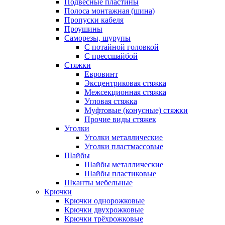
Подвесные пластины
Полоса монтажная (шина)
Пропуски кабеля
Проушины
Саморезы, шурупы
С потайной головкой
С прессшайбой
Стяжки
Евровинт
Эксцентриковая стяжка
Межсекционная стяжка
Угловая стяжка
Муфтовые (конусные) стяжки
Прочие виды стяжек
Уголки
Уголки металлические
Уголки пластмассовые
Шайбы
Шайбы металлические
Шайбы пластиковые
Шканты мебельные
Крючки
Крючки однорожковые
Крючки двухрожковые
Крючки трёхрожковые