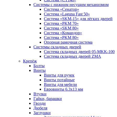
Системы с нижним несущим механизмом
Система «Сенатор»
Система «Laguna Fast 50»
Система «SKM-15» для лёгких дверей
Система «PKM 70»
Система «SKM 80»
Система «Командор»
Система «PKM 80»
Опорная рамочная система
Системы складных дверей
Система складных дверей 05-MKK-100
Система складных дверей ZMA
Крепёж
Болты
Винты
Винты для ручек
Винты потайные
Винты для мебели
Евровинты 6.3х13 мм
Втулки
Гайки, барашки
Гвозди
Дюбеля
Заглушки