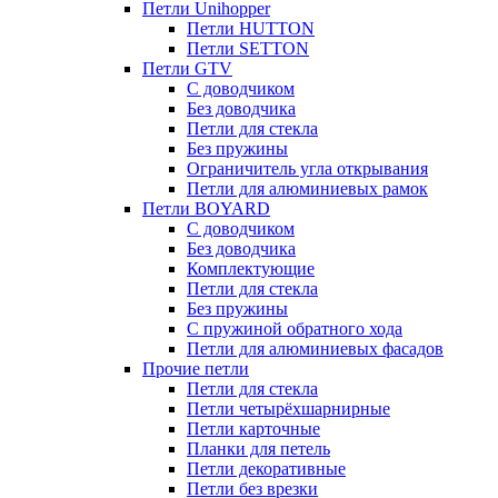
Петли Unihopper
Петли HUTTON
Петли SETTON
Петли GTV
С доводчиком
Без доводчика
Петли для стекла
Без пружины
Ограничитель угла открывания
Петли для алюминиевых рамок
Петли BOYARD
С доводчиком
Без доводчика
Комплектующие
Петли для стекла
Без пружины
С пружиной обратного хода
Петли для алюминиевых фасадов
Прочие петли
Петли для стекла
Петли четырёхшарнирные
Петли карточные
Планки для петель
Петли декоративные
Петли без врезки