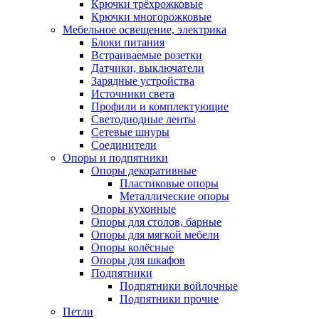
Крючки трёхрожковые
Крючки многорожковые
Мебельное освещение, электрика
Блоки питания
Встраиваемые розетки
Датчики, выключатели
Зарядные устройства
Источники света
Профили и комплектующие
Светодиодные ленты
Сетевые шнуры
Соединители
Опоры и подпятники
Опоры декоративные
Пластиковые опоры
Металлические опоры
Опоры кухонные
Опоры для столов, барные
Опоры для мягкой мебели
Опоры колёсные
Опоры для шкафов
Подпятники
Подпятники войлочные
Подпятники прочие
Петли