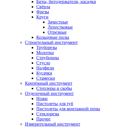
Биты, битодержатели, насадки
Свёрла
Фрезы
Круги
Зачистные
Лепестковые
Отрезные
Кольцевые пилы
Строительный инструмент
Труборезы
Молотки
Струбцины
Стусло
Надфили
Кусачки
Стамески
Крепёжный инструмент
Степлеры и скобы
Отделочный инструмент
Ножи
Пистолеты для туб
Пистолеты для монтажной пены
Стеклорезы
Прочее
Измерительный инструмент