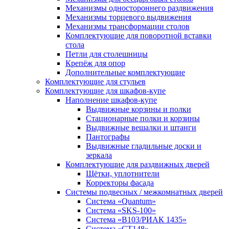
Механизмы одностороннего раздвижения
Механизмы торцевого выдвижения
Механизмы трансформации столов
Комплектующие для поворотной вставки
стола
Петли для столешницы
Крепёж для опор
Дополнительные комплектующие
Комплектующие для стульев
Комплектующие для шкафов-купе
Наполнение шкафов-купе
Выдвижные корзины и полки
Стационарные полки и корзины
Выдвижные вешалки и штанги
Пантографы
Выдвижные гладильные доски и
зеркала
Комплектующие для раздвижных дверей
Щётки, уплотнители
Корректоры фасада
Системы подвесных / межкомнатных дверей
Система «Quantum»
Система «SKS-100»
Система «B103/РИАК 1435»
Система «СТ148»