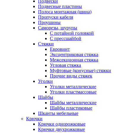
Подвески
Подвесные пластины
Полоса монтажная (шина)
Пропуски кабеля
Проушины
Саморезы, шурупы
С потайной головкой
С прессшайбой
Стяжки
Евровинт
Эксцентриковая стяжка
Межсекционная стяжка
Угловая стяжка
Муфтовые (конусные) стяжки
Прочие виды стяжек
Уголки
Уголки металлические
Уголки пластмассовые
Шайбы
Шайбы металлические
Шайбы пластиковые
Шканты мебельные
Крючки
Крючки однорожковые
Крючки двухрожковые