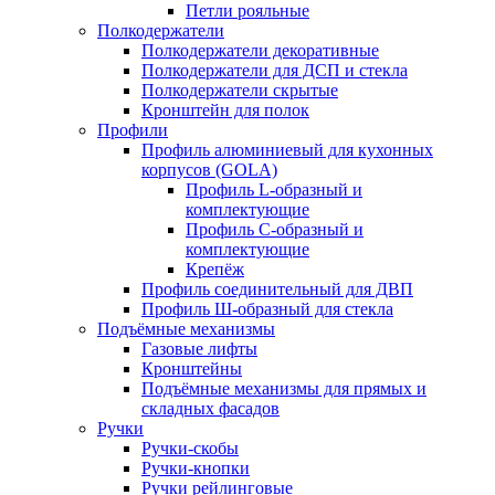
Петли рояльные
Полкодержатели
Полкодержатели декоративные
Полкодержатели для ДСП и стекла
Полкодержатели скрытые
Кронштейн для полок
Профили
Профиль алюминиевый для кухонных
корпусов (GOLA)
Профиль L-образный и
комплектующие
Профиль C-образный и
комплектующие
Крепёж
Профиль соединительный для ДВП
Профиль Ш-образный для стекла
Подъёмные механизмы
Газовые лифты
Кронштейны
Подъёмные механизмы для прямых и
складных фасадов
Ручки
Ручки-скобы
Ручки-кнопки
Ручки рейлинговые