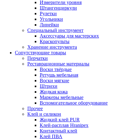
Измерители уровня
Штангенциркули
Рулетки
Угольники
Линейки
Специальный инструмент
Аксессуары для мастерских
Краскопульты
Хранение инструмента
Сопутствующие товары
Перчатки
Реставрационные материалы
Воски твёрдые
Ретушь мебельная
Воски мягкие
Штрихи
Жидкая кожа
Маркеры мебельные
Вспомогательное оборудование
Прочее
Клей и силикон
Жидкий клей PUR
Клей-расплав Hranipex
Контактный клей
Клей ПВА