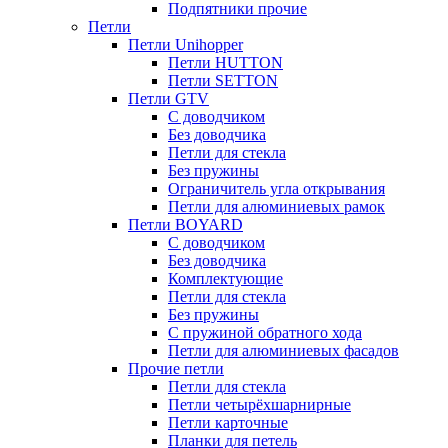
Подпятники прочие
Петли
Петли Unihopper
Петли HUTTON
Петли SETTON
Петли GTV
С доводчиком
Без доводчика
Петли для стекла
Без пружины
Ограничитель угла открывания
Петли для алюминиевых рамок
Петли BOYARD
С доводчиком
Без доводчика
Комплектующие
Петли для стекла
Без пружины
С пружиной обратного хода
Петли для алюминиевых фасадов
Прочие петли
Петли для стекла
Петли четырёхшарнирные
Петли карточные
Планки для петель