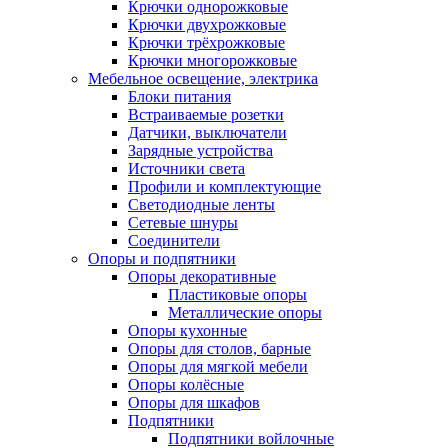
Крючки однорожковые
Крючки двухрожковые
Крючки трёхрожковые
Крючки многорожковые
Мебельное освещение, электрика
Блоки питания
Встраиваемые розетки
Датчики, выключатели
Зарядные устройства
Источники света
Профили и комплектующие
Светодиодные ленты
Сетевые шнуры
Соединители
Опоры и подпятники
Опоры декоративные
Пластиковые опоры
Металлические опоры
Опоры кухонные
Опоры для столов, барные
Опоры для мягкой мебели
Опоры колёсные
Опоры для шкафов
Подпятники
Подпятники войлочные