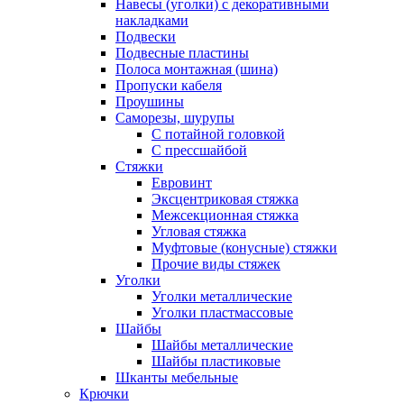
Навесы (уголки) с декоративными
накладками
Подвески
Подвесные пластины
Полоса монтажная (шина)
Пропуски кабеля
Проушины
Саморезы, шурупы
С потайной головкой
С прессшайбой
Стяжки
Евровинт
Эксцентриковая стяжка
Межсекционная стяжка
Угловая стяжка
Муфтовые (конусные) стяжки
Прочие виды стяжек
Уголки
Уголки металлические
Уголки пластмассовые
Шайбы
Шайбы металлические
Шайбы пластиковые
Шканты мебельные
Крючки