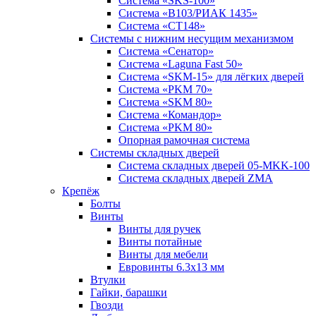
Система «SKS-100»
Система «B103/РИАК 1435»
Система «СТ148»
Системы с нижним несущим механизмом
Система «Сенатор»
Система «Laguna Fast 50»
Система «SKM-15» для лёгких дверей
Система «PKM 70»
Система «SKM 80»
Система «Командор»
Система «PKM 80»
Опорная рамочная система
Системы складных дверей
Система складных дверей 05-MKK-100
Система складных дверей ZMA
Крепёж
Болты
Винты
Винты для ручек
Винты потайные
Винты для мебели
Евровинты 6.3х13 мм
Втулки
Гайки, барашки
Гвозди