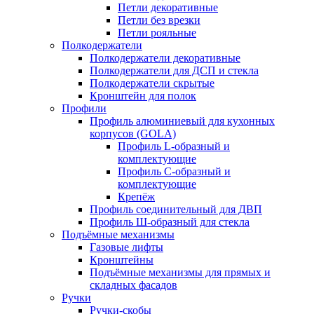
Петли декоративные
Петли без врезки
Петли рояльные
Полкодержатели
Полкодержатели декоративные
Полкодержатели для ДСП и стекла
Полкодержатели скрытые
Кронштейн для полок
Профили
Профиль алюминиевый для кухонных
корпусов (GOLA)
Профиль L-образный и
комплектующие
Профиль C-образный и
комплектующие
Крепёж
Профиль соединительный для ДВП
Профиль Ш-образный для стекла
Подъёмные механизмы
Газовые лифты
Кронштейны
Подъёмные механизмы для прямых и
складных фасадов
Ручки
Ручки-скобы