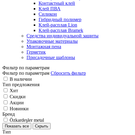
Контактный клей
Клей ПВА
Силикон
Гибридный полимер
Клей-расплав Lion
Клей-расплав Bramek
Средства индивидуальной защиты
Упаковочные материалы
Монтажная пена
Герметик
Присадочные шаблоны
Фильтр по параметрам
Фильтр по параметрам
Сбросить фильтр
В наличии
Тип предложения
Хит
Скидки
Акции
Новинки
Бренд
Özkardeşler metal
Показать все
Скрыть
Тип