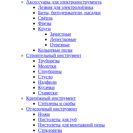
Аксессуары для электроинструмента
Лезвия для электролобзика
Биты, битодержатели, насадки
Свёрла
Фрезы
Круги
Зачистные
Лепестковые
Отрезные
Кольцевые пилы
Строительный инструмент
Труборезы
Молотки
Струбцины
Стусло
Надфили
Кусачки
Стамески
Крепёжный инструмент
Степлеры и скобы
Отделочный инструмент
Ножи
Пистолеты для туб
Пистолеты для монтажной пены
Стеклорезы