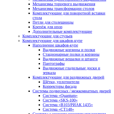
Механизмы торцевого выдвижения
Механизмы трансформации столов
Комплектующие для поворотной вставки
стола
Петли для столешницы
Крепёж для опор
Дополнительные комплектующие
Комплектующие для стульев
Комплектующие для шкафов-купе
Наполнение шкафов-купе
Выдвижные корзины и полки
Стационарные полки и корзины
Выдвижные вешалки и штанги
Пантографы
Выдвижные гладильные доски и
зеркала
Комплектующие для раздвижных дверей
Щётки, уплотнители
Корректоры фасада
Системы подвесных / межкомнатных дверей
Система «Quantum»
Система «SKS-100»
Система «B103/РИАК 1435»
Система «СТ148»
Системы с нижним несущим механизмом