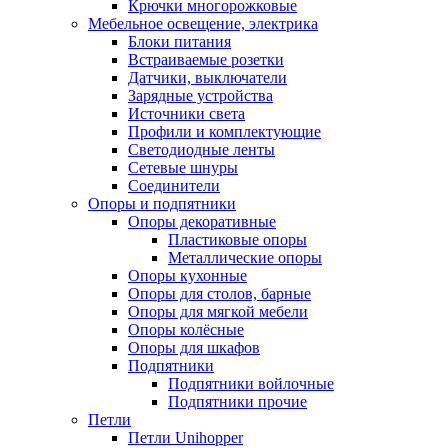
Крючки многорожковые
Мебельное освещение, электрика
Блоки питания
Встраиваемые розетки
Датчики, выключатели
Зарядные устройства
Источники света
Профили и комплектующие
Светодиодные ленты
Сетевые шнуры
Соединители
Опоры и подпятники
Опоры декоративные
Пластиковые опоры
Металлические опоры
Опоры кухонные
Опоры для столов, барные
Опоры для мягкой мебели
Опоры колёсные
Опоры для шкафов
Подпятники
Подпятники войлочные
Подпятники прочие
Петли
Петли Unihopper