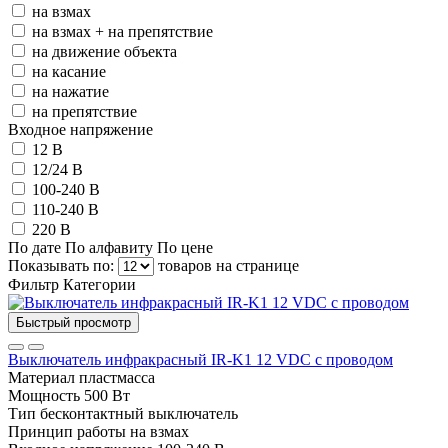
на взмах
на взмах + на препятствие
на движение объекта
на касание
на нажатие
на препятствие
Входное напряжение
12 В
12/24 В
100-240 В
110-240 В
220 В
По дате
По алфавиту
По цене
Показывать по:
товаров на странице
Фильтр
Категории
Быстрый просмотр
Выключатель инфракрасный IR-K1 12 VDC с проводом
Материал
пластмасса
Мощность
500 Вт
Тип
бесконтактный выключатель
Принцип работы
на взмах