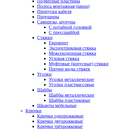
Подвесные пластины
Полоса монтажная (шина)
Пропуски кабеля
Проушины
Саморезы, шурупы
С потайной головкой
С прессшайбой
Стяжки
Евровинт
Эксцентриковая стяжка
Межсекционная стяжка
Угловая стяжка
Муфтовые (конусные) стяжки
Прочие виды стяжек
Уголки
Уголки металлические
Уголки пластмассовые
Шайбы
Шайбы металлические
Шайбы пластиковые
Шканты мебельные
Крючки
Крючки однорожковые
Крючки двухрожковые
Крючки трёхрожковые