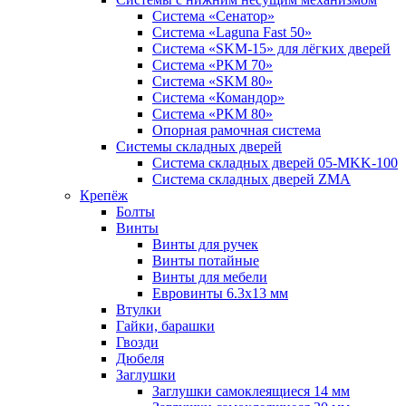
Система «Сенатор»
Система «Laguna Fast 50»
Система «SKM-15» для лёгких дверей
Система «PKM 70»
Система «SKM 80»
Система «Командор»
Система «PKM 80»
Опорная рамочная система
Системы складных дверей
Система складных дверей 05-MKK-100
Система складных дверей ZMA
Крепёж
Болты
Винты
Винты для ручек
Винты потайные
Винты для мебели
Евровинты 6.3х13 мм
Втулки
Гайки, барашки
Гвозди
Дюбеля
Заглушки
Заглушки самоклеящиеся 14 мм