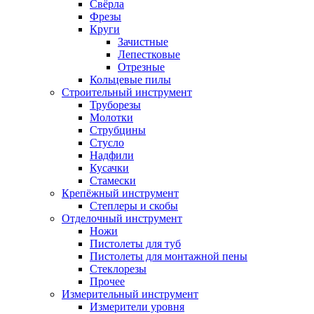
Свёрла
Фрезы
Круги
Зачистные
Лепестковые
Отрезные
Кольцевые пилы
Строительный инструмент
Труборезы
Молотки
Струбцины
Стусло
Надфили
Кусачки
Стамески
Крепёжный инструмент
Степлеры и скобы
Отделочный инструмент
Ножи
Пистолеты для туб
Пистолеты для монтажной пены
Стеклорезы
Прочее
Измерительный инструмент
Измерители уровня