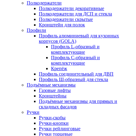
Полкодержатели
Полкодержатели декоративные
Полкодержатели для ДСП и стекла
Полкодержатели скрытые
Кронштейн для полок
Профили
Профиль алюминиевый для кухонных
корпусов (GOLA)
Профиль L-образный и
комплектующие
Профиль C-образный и
комплектующие
Крепёж
Профиль соединительный для ДВП
Профиль Ш-образный для стекла
Подъёмные механизмы
Газовые лифты
Кронштейны
Подъёмные механизмы для прямых и
складных фасадов
Ручки
Ручки-скобы
Ручки-кнопки
Ручки рейлинговые
Ручки торцевые