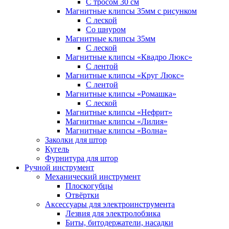
С тросом 30 см
Магнитные клипсы 35мм с рисунком
С леской
Со шнуром
Магнитные клипсы 35мм
С леской
Магнитные клипсы «Квадро Люкс»
С лентой
Магнитные клипсы «Круг Люкс»
С лентой
Магнитные клипсы «Ромашка»
С леской
Магнитные клипсы «Нефрит»
Магнитные клипсы «Лилия»
Магнитные клипсы «Волна»
Заколки для штор
Кугель
Фурнитура для штор
Ручной инструмент
Механический инструмент
Плоскогубцы
Отвёртки
Аксессуары для электроинструмента
Лезвия для электролобзика
Биты, битодержатели, насадки