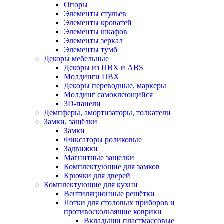
Опоры
Элементы стульев
Элементы кроватей
Элементы шкафов
Элементы зеркал
Элементы тумб
Декоры мебельные
Декоры из ПВХ и ABS
Молдинги ПВХ
Декоры переводные, маркеры
Молдинг самоклеющийся
3D-панели
Демпферы, амортизаторы, толкатели
Замки, защёлки
Замки
Фиксаторы роликовые
Задвижки
Магнитные защелки
Комплектующие для замков
Крючки для дверей
Комплектующие для кухни
Вентиляционные решётки
Лотки для столовых приборов и
противоскользящие коврики
Вкладыши пластмассовые