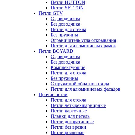
Петли HUTTON
Петли SETTON
Петли GTV
С доводчиком
Без доводчика
Петли для стекла
Без пружины
Ограничитель угла открывания
Петли для алюминиевых рамок
Петли BOYARD
С доводчиком
Без доводчика
Комплектующие
Петли для стекла
Без пружины
С пружиной обратного хода
Петли для алюминиевых фасадов
Прочие петли
Петли для стекла
Петли четырёхшарнирные
Петли карточные
Планки для петель
Петли декоративные
Петли без врезки
Петли рояльные