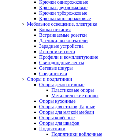
Крючки однорожковые
Крючки двухрожковые
Крючки трёхрожковые
Крючки многорожковые
Мебельное освещение, электрика
Блоки питания
Встраиваемые розетки
Датчики, выключатели
Зарядные устройства
Источники света
Профили и комплектующие
Светодиодные ленты
Сетевые шнуры
Соединители
Опоры и подпятники
Опоры декоративные
Пластиковые опоры
Металлические опоры
Опоры кухонные
Опоры для столов, барные
Опоры для мягкой мебели
Опоры колёсные
Опоры для шкафов
Подпятники
Подпятники войлочные