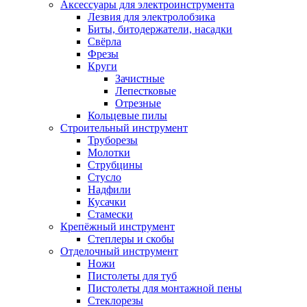
Аксессуары для электроинструмента
Лезвия для электролобзика
Биты, битодержатели, насадки
Свёрла
Фрезы
Круги
Зачистные
Лепестковые
Отрезные
Кольцевые пилы
Строительный инструмент
Труборезы
Молотки
Струбцины
Стусло
Надфили
Кусачки
Стамески
Крепёжный инструмент
Степлеры и скобы
Отделочный инструмент
Ножи
Пистолеты для туб
Пистолеты для монтажной пены
Стеклорезы