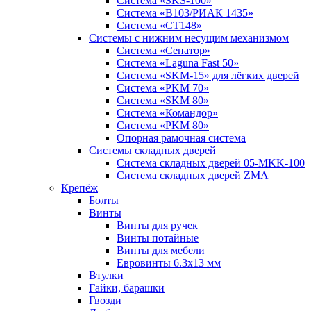
Система «SKS-100»
Система «B103/РИАК 1435»
Система «СТ148»
Системы с нижним несущим механизмом
Система «Сенатор»
Система «Laguna Fast 50»
Система «SKM-15» для лёгких дверей
Система «PKM 70»
Система «SKM 80»
Система «Командор»
Система «PKM 80»
Опорная рамочная система
Системы складных дверей
Система складных дверей 05-MKK-100
Система складных дверей ZMA
Крепёж
Болты
Винты
Винты для ручек
Винты потайные
Винты для мебели
Евровинты 6.3х13 мм
Втулки
Гайки, барашки
Гвозди