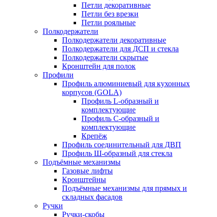
Петли декоративные
Петли без врезки
Петли рояльные
Полкодержатели
Полкодержатели декоративные
Полкодержатели для ДСП и стекла
Полкодержатели скрытые
Кронштейн для полок
Профили
Профиль алюминиевый для кухонных
корпусов (GOLA)
Профиль L-образный и
комплектующие
Профиль C-образный и
комплектующие
Крепёж
Профиль соединительный для ДВП
Профиль Ш-образный для стекла
Подъёмные механизмы
Газовые лифты
Кронштейны
Подъёмные механизмы для прямых и
складных фасадов
Ручки
Ручки-скобы