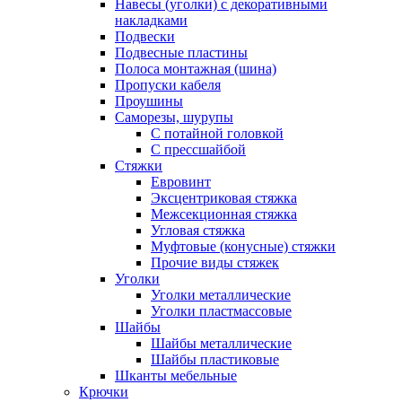
Навесы (уголки) с декоративными
накладками
Подвески
Подвесные пластины
Полоса монтажная (шина)
Пропуски кабеля
Проушины
Саморезы, шурупы
С потайной головкой
С прессшайбой
Стяжки
Евровинт
Эксцентриковая стяжка
Межсекционная стяжка
Угловая стяжка
Муфтовые (конусные) стяжки
Прочие виды стяжек
Уголки
Уголки металлические
Уголки пластмассовые
Шайбы
Шайбы металлические
Шайбы пластиковые
Шканты мебельные
Крючки