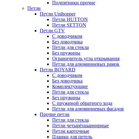
Подпятники прочие
Петли
Петли Unihopper
Петли HUTTON
Петли SETTON
Петли GTV
С доводчиком
Без доводчика
Петли для стекла
Без пружины
Ограничитель угла открывания
Петли для алюминиевых рамок
Петли BOYARD
С доводчиком
Без доводчика
Комплектующие
Петли для стекла
Без пружины
С пружиной обратного хода
Петли для алюминиевых фасадов
Прочие петли
Петли для стекла
Петли четырёхшарнирные
Петли карточные
Планки для петель