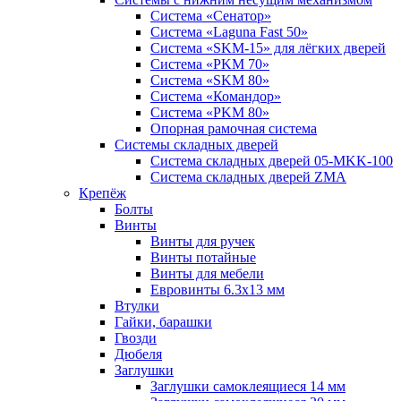
Система «Сенатор»
Система «Laguna Fast 50»
Система «SKM-15» для лёгких дверей
Система «PKM 70»
Система «SKM 80»
Система «Командор»
Система «PKM 80»
Опорная рамочная система
Системы складных дверей
Система складных дверей 05-MKK-100
Система складных дверей ZMA
Крепёж
Болты
Винты
Винты для ручек
Винты потайные
Винты для мебели
Евровинты 6.3х13 мм
Втулки
Гайки, барашки
Гвозди
Дюбеля
Заглушки
Заглушки самоклеящиеся 14 мм