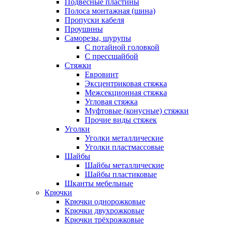
Подвесные пластины
Полоса монтажная (шина)
Пропуски кабеля
Проушины
Саморезы, шурупы
С потайной головкой
С прессшайбой
Стяжки
Евровинт
Эксцентриковая стяжка
Межсекционная стяжка
Угловая стяжка
Муфтовые (конусные) стяжки
Прочие виды стяжек
Уголки
Уголки металлические
Уголки пластмассовые
Шайбы
Шайбы металлические
Шайбы пластиковые
Шканты мебельные
Крючки
Крючки однорожковые
Крючки двухрожковые
Крючки трёхрожковые