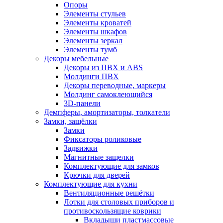
Опоры
Элементы стульев
Элементы кроватей
Элементы шкафов
Элементы зеркал
Элементы тумб
Декоры мебельные
Декоры из ПВХ и ABS
Молдинги ПВХ
Декоры переводные, маркеры
Молдинг самоклеющийся
3D-панели
Демпферы, амортизаторы, толкатели
Замки, защёлки
Замки
Фиксаторы роликовые
Задвижки
Магнитные защелки
Комплектующие для замков
Крючки для дверей
Комплектующие для кухни
Вентиляционные решётки
Лотки для столовых приборов и
противоскользящие коврики
Вкладыши пластмассовые