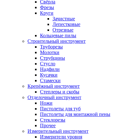
Свёрла
Фрезы
Круги
Зачистные
Лепестковые
Отрезные
Кольцевые пилы
Строительный инструмент
Труборезы
Молотки
Струбцины
Стусло
Надфили
Кусачки
Стамески
Крепёжный инструмент
Степлеры и скобы
Отделочный инструмент
Ножи
Пистолеты для туб
Пистолеты для монтажной пены
Стеклорезы
Прочее
Измерительный инструмент
Измерители уровня