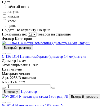
Цвет
жёлтый цинк
латунь
никель
хром
цинк
По дате
По алфавиту
По цене
Показывать по:
товаров на странице
Фильтр
Категории
Быстрый просмотр
С 136-D14 Петля ломберная (диаметр 14 мм) латунь
Диаметр
14 мм
Угол открывания
180°
Цвет
латунь
Материал
металл
Арт. 2256
В наличии
6.65 BYN / шт.
Просмотр
В корзину
Быстрый просмотр
W 2014-N петля для стола 180 град. Ni