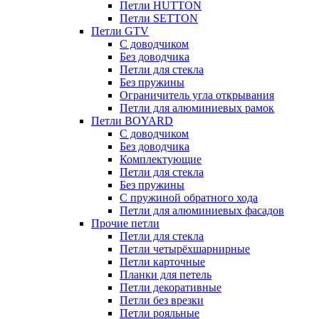
Петли HUTTON
Петли SETTON
Петли GTV
С доводчиком
Без доводчика
Петли для стекла
Без пружины
Ограничитель угла открывания
Петли для алюминиевых рамок
Петли BOYARD
С доводчиком
Без доводчика
Комплектующие
Петли для стекла
Без пружины
С пружиной обратного хода
Петли для алюминиевых фасадов
Прочие петли
Петли для стекла
Петли четырёхшарнирные
Петли карточные
Планки для петель
Петли декоративные
Петли без врезки
Петли рояльные