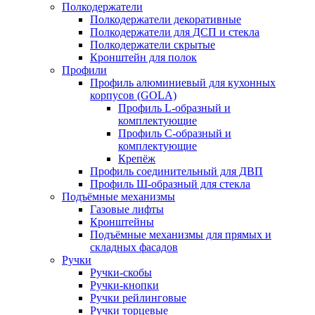
Полкодержатели
Полкодержатели декоративные
Полкодержатели для ДСП и стекла
Полкодержатели скрытые
Кронштейн для полок
Профили
Профиль алюминиевый для кухонных
корпусов (GOLA)
Профиль L-образный и
комплектующие
Профиль C-образный и
комплектующие
Крепёж
Профиль соединительный для ДВП
Профиль Ш-образный для стекла
Подъёмные механизмы
Газовые лифты
Кронштейны
Подъёмные механизмы для прямых и
складных фасадов
Ручки
Ручки-скобы
Ручки-кнопки
Ручки рейлинговые
Ручки торцевые