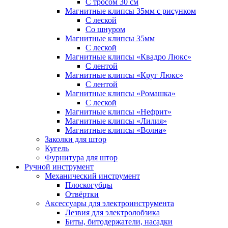
С тросом 30 см
Магнитные клипсы 35мм с рисунком
С леской
Со шнуром
Магнитные клипсы 35мм
С леской
Магнитные клипсы «Квадро Люкс»
С лентой
Магнитные клипсы «Круг Люкс»
С лентой
Магнитные клипсы «Ромашка»
С леской
Магнитные клипсы «Нефрит»
Магнитные клипсы «Лилия»
Магнитные клипсы «Волна»
Заколки для штор
Кугель
Фурнитура для штор
Ручной инструмент
Механический инструмент
Плоскогубцы
Отвёртки
Аксессуары для электроинструмента
Лезвия для электролобзика
Биты, битодержатели, насадки