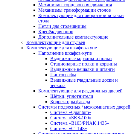
Механизмы торцевого выдвижения
Механизмы трансформации столов
Комплектующие для поворотной вставки
стола
Петли для столешницы
Крепёж для опор
Дополнительные комплектующие
Комплектующие для стульев
Комплектующие для шкафов-купе
Наполнение шкафов-купе
Выдвижные корзины и полки
Стационарные полки и корзины
Выдвижные вешалки и штанги
Пантографы
Выдвижные гладильные доски и
зеркала
Комплектующие для раздвижных дверей
Щётки, уплотнители
Корректоры фасада
Системы подвесных / межкомнатных дверей
Система «Quantum»
Система «SKS-100»
Система «B103/РИАК 1435»
Система «СТ148»
Системы с нижним несущим механизмом