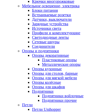
Крючки многорожковые
Мебельное освещение, электрика
Блоки питания
Встраиваемые розетки
Датчики, выключатели
Зарядные устройства
Источники света
Профили и комплектующие
Светодиодные ленты
Сетевые шнуры
Соединители
Опоры и подпятники
Опоры декоративные
Пластиковые опоры
Металлические опоры
Опоры кухонные
Опоры для столов, барные
Опоры для мягкой мебели
Опоры колёсные
Опоры для шкафов
Подпятники
Подпятники войлочные
Подпятники прочие
Петли
Петли Unihopper