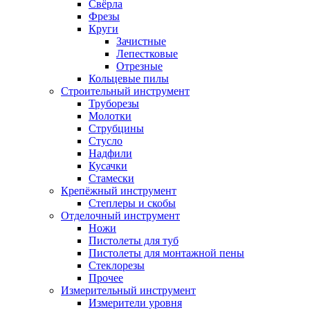
Свёрла
Фрезы
Круги
Зачистные
Лепестковые
Отрезные
Кольцевые пилы
Строительный инструмент
Труборезы
Молотки
Струбцины
Стусло
Надфили
Кусачки
Стамески
Крепёжный инструмент
Степлеры и скобы
Отделочный инструмент
Ножи
Пистолеты для туб
Пистолеты для монтажной пены
Стеклорезы
Прочее
Измерительный инструмент
Измерители уровня