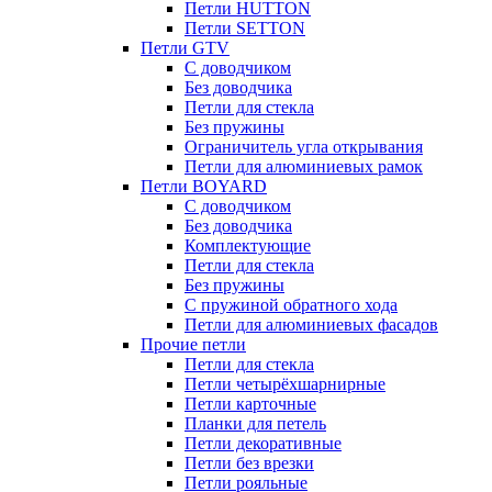
Петли HUTTON
Петли SETTON
Петли GTV
С доводчиком
Без доводчика
Петли для стекла
Без пружины
Ограничитель угла открывания
Петли для алюминиевых рамок
Петли BOYARD
С доводчиком
Без доводчика
Комплектующие
Петли для стекла
Без пружины
С пружиной обратного хода
Петли для алюминиевых фасадов
Прочие петли
Петли для стекла
Петли четырёхшарнирные
Петли карточные
Планки для петель
Петли декоративные
Петли без врезки
Петли рояльные