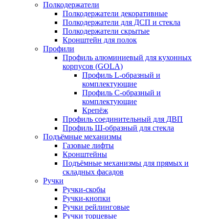
Полкодержатели
Полкодержатели декоративные
Полкодержатели для ДСП и стекла
Полкодержатели скрытые
Кронштейн для полок
Профили
Профиль алюминиевый для кухонных
корпусов (GOLA)
Профиль L-образный и
комплектующие
Профиль C-образный и
комплектующие
Крепёж
Профиль соединительный для ДВП
Профиль Ш-образный для стекла
Подъёмные механизмы
Газовые лифты
Кронштейны
Подъёмные механизмы для прямых и
складных фасадов
Ручки
Ручки-скобы
Ручки-кнопки
Ручки рейлинговые
Ручки торцевые