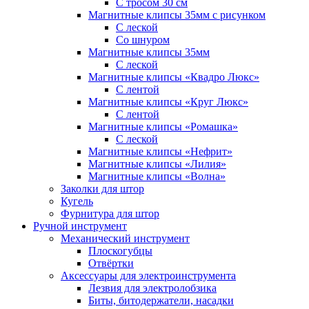
С тросом 30 см
Магнитные клипсы 35мм с рисунком
С леской
Со шнуром
Магнитные клипсы 35мм
С леской
Магнитные клипсы «Квадро Люкс»
С лентой
Магнитные клипсы «Круг Люкс»
С лентой
Магнитные клипсы «Ромашка»
С леской
Магнитные клипсы «Нефрит»
Магнитные клипсы «Лилия»
Магнитные клипсы «Волна»
Заколки для штор
Кугель
Фурнитура для штор
Ручной инструмент
Механический инструмент
Плоскогубцы
Отвёртки
Аксессуары для электроинструмента
Лезвия для электролобзика
Биты, битодержатели, насадки