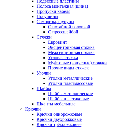
Подвесные пластины
Полоса монтажная (шина)
Пропуски кабеля
Проушины
Саморезы, шурупы
С потайной головкой
С прессшайбой
Стяжки
Евровинт
Эксцентриковая стяжка
Межсекционная стяжка
Угловая стяжка
Муфтовые (конусные) стяжки
Прочие виды стяжек
Уголки
Уголки металлические
Уголки пластмассовые
Шайбы
Шайбы металлические
Шайбы пластиковые
Шканты мебельные
Крючки
Крючки однорожковые
Крючки двухрожковые
Крючки трёхрожковые