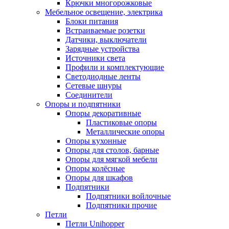
Крючки многорожковые
Мебельное освещение, электрика
Блоки питания
Встраиваемые розетки
Датчики, выключатели
Зарядные устройства
Источники света
Профили и комплектующие
Светодиодные ленты
Сетевые шнуры
Соединители
Опоры и подпятники
Опоры декоративные
Пластиковые опоры
Металлические опоры
Опоры кухонные
Опоры для столов, барные
Опоры для мягкой мебели
Опоры колёсные
Опоры для шкафов
Подпятники
Подпятники войлочные
Подпятники прочие
Петли
Петли Unihopper