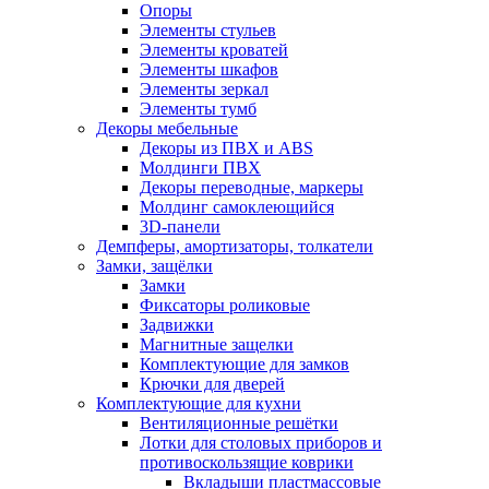
Опоры
Элементы стульев
Элементы кроватей
Элементы шкафов
Элементы зеркал
Элементы тумб
Декоры мебельные
Декоры из ПВХ и ABS
Молдинги ПВХ
Декоры переводные, маркеры
Молдинг самоклеющийся
3D-панели
Демпферы, амортизаторы, толкатели
Замки, защёлки
Замки
Фиксаторы роликовые
Задвижки
Магнитные защелки
Комплектующие для замков
Крючки для дверей
Комплектующие для кухни
Вентиляционные решётки
Лотки для столовых приборов и
противоскользящие коврики
Вкладыши пластмассовые