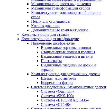
Механизмы торцевого выдвижения
Механизмы трансформации столов
Комплектующие для поворотной вставки
стола
Петли для столешницы
Крепёж для опор
Дополнительные комплектующие
Комплектующие для стульев
Комплектующие для шкафов-купе
Наполнение шкафов-купе
Выдвижные корзины и полки
Стационарные полки и корзины
Выдвижные вешалки и штанги
Пантографы
Выдвижные гладильные доски и
зеркала
Комплектующие для раздвижных дверей
Щётки, уплотнители
Корректоры фасада
Системы подвесных / межкомнатных дверей
Система «Quantum»
Система «SKS-100»
Система «B103/РИАК 1435»
Система «СТ148»
Системы с нижним несущим механизмом