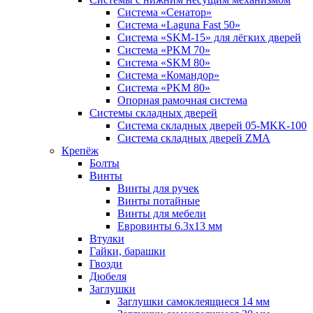
Система «Сенатор»
Система «Laguna Fast 50»
Система «SKM-15» для лёгких дверей
Система «PKM 70»
Система «SKM 80»
Система «Командор»
Система «PKM 80»
Опорная рамочная система
Системы складных дверей
Система складных дверей 05-MKK-100
Система складных дверей ZMA
Крепёж
Болты
Винты
Винты для ручек
Винты потайные
Винты для мебели
Евровинты 6.3х13 мм
Втулки
Гайки, барашки
Гвозди
Дюбеля
Заглушки
Заглушки самоклеящиеся 14 мм