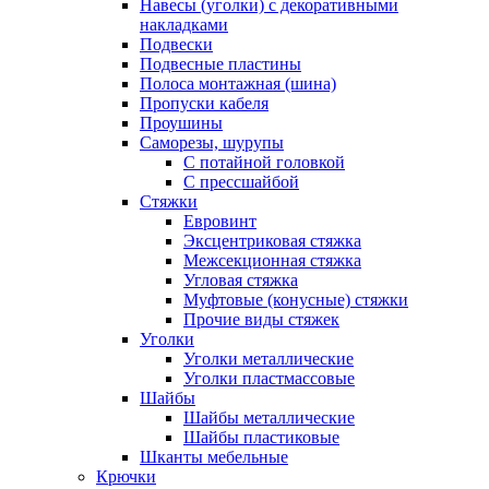
Навесы (уголки) с декоративными
накладками
Подвески
Подвесные пластины
Полоса монтажная (шина)
Пропуски кабеля
Проушины
Саморезы, шурупы
С потайной головкой
С прессшайбой
Стяжки
Евровинт
Эксцентриковая стяжка
Межсекционная стяжка
Угловая стяжка
Муфтовые (конусные) стяжки
Прочие виды стяжек
Уголки
Уголки металлические
Уголки пластмассовые
Шайбы
Шайбы металлические
Шайбы пластиковые
Шканты мебельные
Крючки