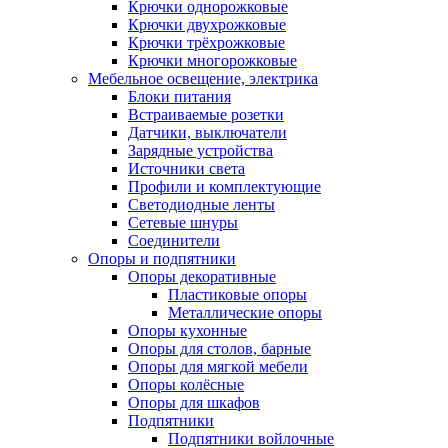
Крючки однорожковые
Крючки двухрожковые
Крючки трёхрожковые
Крючки многорожковые
Мебельное освещение, электрика
Блоки питания
Встраиваемые розетки
Датчики, выключатели
Зарядные устройства
Источники света
Профили и комплектующие
Светодиодные ленты
Сетевые шнуры
Соединители
Опоры и подпятники
Опоры декоративные
Пластиковые опоры
Металлические опоры
Опоры кухонные
Опоры для столов, барные
Опоры для мягкой мебели
Опоры колёсные
Опоры для шкафов
Подпятники
Подпятники войлочные