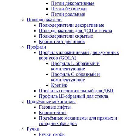
Петли декоративные
Петли без врезки
Петли рояльные
Полкодержатели
Полкодержатели декоративные
Полкодержатели для ДСП и стекла
Полкодержатели скрытые
Кронштейн для полок
Профили
Профиль алюминиевый для кухонных
корпусов (GOLA)
Профиль L-образный и
комплектующие
Профиль C-образный и
комплектующие
Крепёж
Профиль соединительный для ДВП
Профиль Ш-образный для стекла
Подъёмные механизмы
Газовые лифты
Кронштейны
Подъёмные механизмы для прямых и
складных фасадов
Ручки
Ручки-скобы