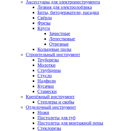
Аксессуары для электроинструмента
Лезвия для электролобзика
Биты, битодержатели, насадки
Свёрла
Фрезы
Круги
Зачистные
Лепестковые
Отрезные
Кольцевые пилы
Строительный инструмент
Труборезы
Молотки
Струбцины
Стусло
Надфили
Кусачки
Стамески
Крепёжный инструмент
Степлеры и скобы
Отделочный инструмент
Ножи
Пистолеты для туб
Пистолеты для монтажной пены
Стеклорезы