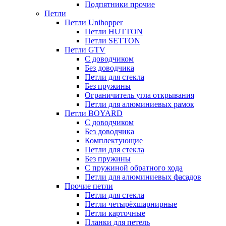
Подпятники прочие
Петли
Петли Unihopper
Петли HUTTON
Петли SETTON
Петли GTV
С доводчиком
Без доводчика
Петли для стекла
Без пружины
Ограничитель угла открывания
Петли для алюминиевых рамок
Петли BOYARD
С доводчиком
Без доводчика
Комплектующие
Петли для стекла
Без пружины
С пружиной обратного хода
Петли для алюминиевых фасадов
Прочие петли
Петли для стекла
Петли четырёхшарнирные
Петли карточные
Планки для петель