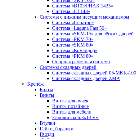
Система «SKS-100»
Система «B103/РИАК 1435»
Система «СТ148»
Системы с нижним несущим механизмом
Система «Сенатор»
Система «Laguna Fast 50»
Система «SKM-15» для лёгких дверей
Система «PKM 70»
Система «SKM 80»
Система «Командор»
Система «PKM 80»
Опорная рамочная система
Системы складных дверей
Система складных дверей 05-MKK-100
Система складных дверей ZMA
Крепёж
Болты
Винты
Винты для ручек
Винты потайные
Винты для мебели
Евровинты 6.3х13 мм
Втулки
Гайки, барашки
Гвозди