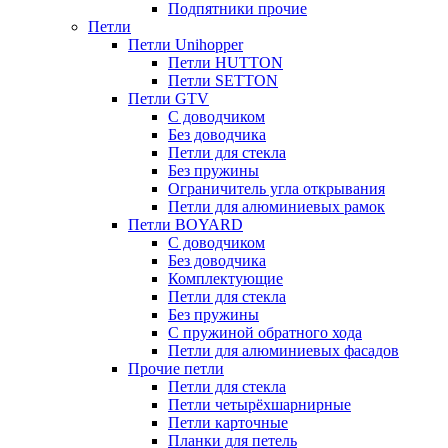
Подпятники прочие
Петли
Петли Unihopper
Петли HUTTON
Петли SETTON
Петли GTV
С доводчиком
Без доводчика
Петли для стекла
Без пружины
Ограничитель угла открывания
Петли для алюминиевых рамок
Петли BOYARD
С доводчиком
Без доводчика
Комплектующие
Петли для стекла
Без пружины
С пружиной обратного хода
Петли для алюминиевых фасадов
Прочие петли
Петли для стекла
Петли четырёхшарнирные
Петли карточные
Планки для петель