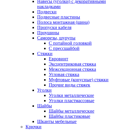
Навесы (уголки) с декоративными
накладками
Подвески
Подвесные пластины
Полоса монтажная (шина)
Пропуски кабеля
Проушины
Саморезы, шурупы
С потайной головкой
С прессшайбой
Стяжки
Евровинт
Эксцентриковая стяжка
Межсекционная стяжка
Угловая стяжка
Муфтовые (конусные) стяжки
Прочие виды стяжек
Уголки
Уголки металлические
Уголки пластмассовые
Шайбы
Шайбы металлические
Шайбы пластиковые
Шканты мебельные
Крючки