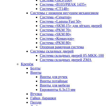
Система «SKS-100»
Система «B103/РИАК 1435»
Система «СТ148»
Системы с нижним несущим механизмом
Система «Сенатор»
Система «Laguna Fast 50»
Система «SKM-15» для лёгких дверей
Система «PKM 70»
Система «SKM 80»
Система «Командор»
Система «PKM 80»
Опорная рамочная система
Системы складных дверей
Система складных дверей 05-MKK-100
Система складных дверей ZMA
Крепёж
Болты
Винты
Винты для ручек
Винты потайные
Винты для мебели
Евровинты 6.3х13 мм
Втулки
Гайки, барашки
Гвозди