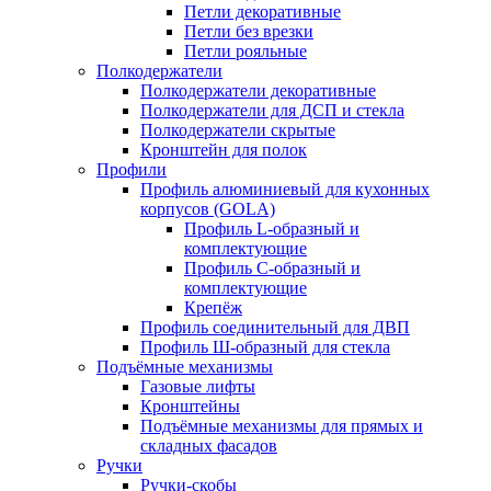
Петли декоративные
Петли без врезки
Петли рояльные
Полкодержатели
Полкодержатели декоративные
Полкодержатели для ДСП и стекла
Полкодержатели скрытые
Кронштейн для полок
Профили
Профиль алюминиевый для кухонных
корпусов (GOLA)
Профиль L-образный и
комплектующие
Профиль C-образный и
комплектующие
Крепёж
Профиль соединительный для ДВП
Профиль Ш-образный для стекла
Подъёмные механизмы
Газовые лифты
Кронштейны
Подъёмные механизмы для прямых и
складных фасадов
Ручки
Ручки-скобы