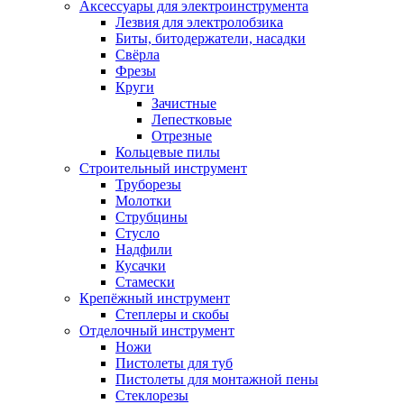
Аксессуары для электроинструмента
Лезвия для электролобзика
Биты, битодержатели, насадки
Свёрла
Фрезы
Круги
Зачистные
Лепестковые
Отрезные
Кольцевые пилы
Строительный инструмент
Труборезы
Молотки
Струбцины
Стусло
Надфили
Кусачки
Стамески
Крепёжный инструмент
Степлеры и скобы
Отделочный инструмент
Ножи
Пистолеты для туб
Пистолеты для монтажной пены
Стеклорезы