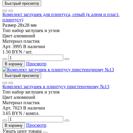
Быстрый просмотр
Комплект заглушек для плинтуса, серый (к алюм и пласт.
плинтусу)
Размер
28х28 мм
Тип
набор заглушек и углов
Цвет
алюминий
Материал
пластик
Арт. 3995
В наличии
1.50 BYN / шт.
Просмотр
В корзину
Быстрый просмотр
Комплект заглушек к плинтусу пристеночному №13
Тип
набор заглушек и углов
Цвет
алюминий
Материал
пластик
Арт. 7023
В наличии
3.65 BYN / компл.
Просмотр
В корзину
Узнать цену товара