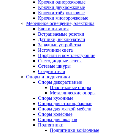
Крючки однорожковые
Крючки двухрожковые
Крючки трёхрожковые
Крючки многорожковые
Мебельное освещение, электрика
Блоки питания
Встраиваемые розетки
Датчики, выключатели
Зарядные устройства
Источники света
Профили и комплектующие
Светодиодные ленты
Сетевые шнуры
Соединители
Опоры и подпятники
Опоры декоративные
Пластиковые опоры
Металлические опоры
Опоры кухонные
Опоры для столов, барные
Опоры для мягкой мебели
Опоры колёсные
Опоры для шкафов
Подпятники
Подпятники войлочные