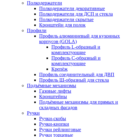
Полкодержатели
Полкодержатели декоративные
Полкодержатели для ДСП и стекла
Полкодержатели скрытые
Кронштейн для полок
Профили
Профиль алюминиевый для кухонных
корпусов (GOLA)
Профиль L-образный и
комплектующие
Профиль C-образный и
комплектующие
Крепёж
Профиль соединительный для ДВП
Профиль Ш-образный для стекла
Подъёмные механизмы
Газовые лифты
Кронштейны
Подъёмные механизмы для прямых и
складных фасадов
Ручки
Ручки-скобы
Ручки-кнопки
Ручки рейлинговые
Ручки торцевые