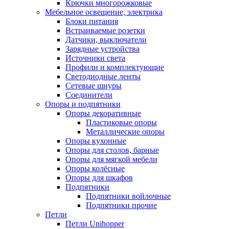
Крючки многорожковые
Мебельное освещение, электрика
Блоки питания
Встраиваемые розетки
Датчики, выключатели
Зарядные устройства
Источники света
Профили и комплектующие
Светодиодные ленты
Сетевые шнуры
Соединители
Опоры и подпятники
Опоры декоративные
Пластиковые опоры
Металлические опоры
Опоры кухонные
Опоры для столов, барные
Опоры для мягкой мебели
Опоры колёсные
Опоры для шкафов
Подпятники
Подпятники войлочные
Подпятники прочие
Петли
Петли Unihopper