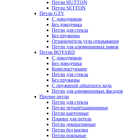
Петли HUTTON
Петли SETTON
Петли GTV
С доводчиком
Без доводчика
Петли для стекла
Без пружины
Ограничитель угла открывания
Петли для алюминиевых рамок
Петли BOYARD
С доводчиком
Без доводчика
Комплектующие
Петли для стекла
Без пружины
С пружиной обратного хода
Петли для алюминиевых фасадов
Прочие петли
Петли для стекла
Петли четырёхшарнирные
Петли карточные
Планки для петель
Петли декоративные
Петли без врезки
Петли рояльные