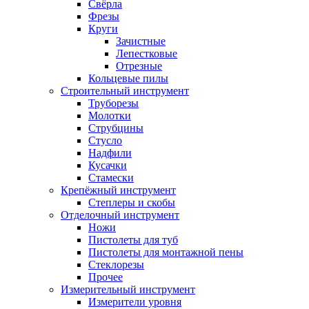
Свёрла
Фрезы
Круги
Зачистные
Лепестковые
Отрезные
Кольцевые пилы
Строительный инструмент
Труборезы
Молотки
Струбцины
Стусло
Надфили
Кусачки
Стамески
Крепёжный инструмент
Степлеры и скобы
Отделочный инструмент
Ножи
Пистолеты для туб
Пистолеты для монтажной пены
Стеклорезы
Прочее
Измерительный инструмент
Измерители уровня