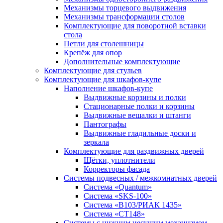
Механизмы торцевого выдвижения
Механизмы трансформации столов
Комплектующие для поворотной вставки
стола
Петли для столешницы
Крепёж для опор
Дополнительные комплектующие
Комплектующие для стульев
Комплектующие для шкафов-купе
Наполнение шкафов-купе
Выдвижные корзины и полки
Стационарные полки и корзины
Выдвижные вешалки и штанги
Пантографы
Выдвижные гладильные доски и
зеркала
Комплектующие для раздвижных дверей
Щётки, уплотнители
Корректоры фасада
Системы подвесных / межкомнатных дверей
Система «Quantum»
Система «SKS-100»
Система «B103/РИАК 1435»
Система «СТ148»
Системы с нижним несущим механизмом