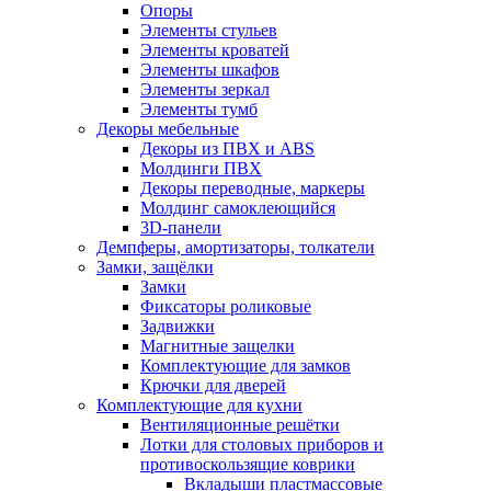
Опоры
Элементы стульев
Элементы кроватей
Элементы шкафов
Элементы зеркал
Элементы тумб
Декоры мебельные
Декоры из ПВХ и ABS
Молдинги ПВХ
Декоры переводные, маркеры
Молдинг самоклеющийся
3D-панели
Демпферы, амортизаторы, толкатели
Замки, защёлки
Замки
Фиксаторы роликовые
Задвижки
Магнитные защелки
Комплектующие для замков
Крючки для дверей
Комплектующие для кухни
Вентиляционные решётки
Лотки для столовых приборов и
противоскользящие коврики
Вкладыши пластмассовые