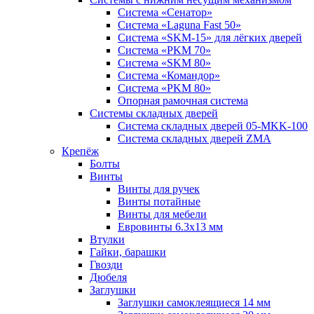
Система «Сенатор»
Система «Laguna Fast 50»
Система «SKM-15» для лёгких дверей
Система «PKM 70»
Система «SKM 80»
Система «Командор»
Система «PKM 80»
Опорная рамочная система
Системы складных дверей
Система складных дверей 05-MKK-100
Система складных дверей ZMA
Крепёж
Болты
Винты
Винты для ручек
Винты потайные
Винты для мебели
Евровинты 6.3х13 мм
Втулки
Гайки, барашки
Гвозди
Дюбеля
Заглушки
Заглушки самоклеящиеся 14 мм