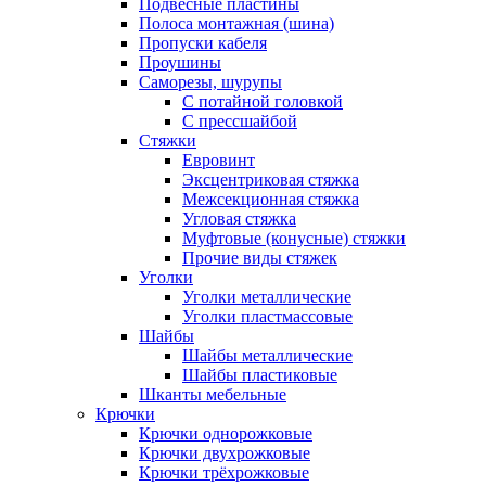
Подвесные пластины
Полоса монтажная (шина)
Пропуски кабеля
Проушины
Саморезы, шурупы
С потайной головкой
С прессшайбой
Стяжки
Евровинт
Эксцентриковая стяжка
Межсекционная стяжка
Угловая стяжка
Муфтовые (конусные) стяжки
Прочие виды стяжек
Уголки
Уголки металлические
Уголки пластмассовые
Шайбы
Шайбы металлические
Шайбы пластиковые
Шканты мебельные
Крючки
Крючки однорожковые
Крючки двухрожковые
Крючки трёхрожковые