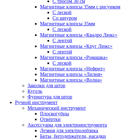
С тросом 30 см
Магнитные клипсы 35мм с рисунком
С леской
Со шнуром
Магнитные клипсы 35мм
С леской
Магнитные клипсы «Квадро Люкс»
С лентой
Магнитные клипсы «Круг Люкс»
С лентой
Магнитные клипсы «Ромашка»
С леской
Магнитные клипсы «Нефрит»
Магнитные клипсы «Лилия»
Магнитные клипсы «Волна»
Заколки для штор
Кугель
Фурнитура для штор
Ручной инструмент
Механический инструмент
Плоскогубцы
Отвёртки
Аксессуары для электроинструмента
Лезвия для электролобзика
Биты, битодержатели, насадки