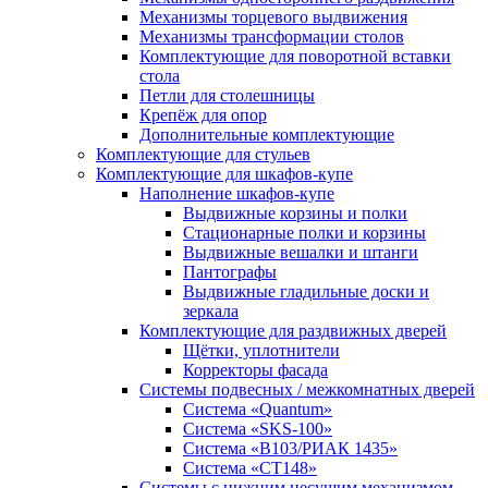
Механизмы торцевого выдвижения
Механизмы трансформации столов
Комплектующие для поворотной вставки
стола
Петли для столешницы
Крепёж для опор
Дополнительные комплектующие
Комплектующие для стульев
Комплектующие для шкафов-купе
Наполнение шкафов-купе
Выдвижные корзины и полки
Стационарные полки и корзины
Выдвижные вешалки и штанги
Пантографы
Выдвижные гладильные доски и
зеркала
Комплектующие для раздвижных дверей
Щётки, уплотнители
Корректоры фасада
Системы подвесных / межкомнатных дверей
Система «Quantum»
Система «SKS-100»
Система «B103/РИАК 1435»
Система «СТ148»
Системы с нижним несущим механизмом