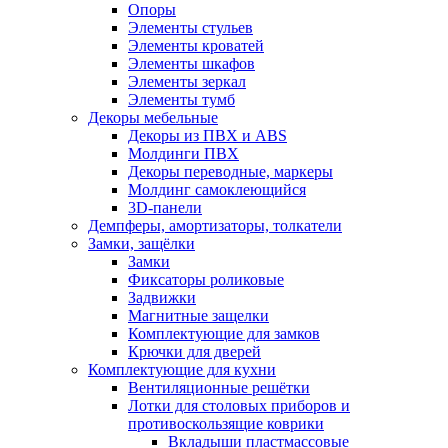
Опоры
Элементы стульев
Элементы кроватей
Элементы шкафов
Элементы зеркал
Элементы тумб
Декоры мебельные
Декоры из ПВХ и ABS
Молдинги ПВХ
Декоры переводные, маркеры
Молдинг самоклеющийся
3D-панели
Демпферы, амортизаторы, толкатели
Замки, защёлки
Замки
Фиксаторы роликовые
Задвижки
Магнитные защелки
Комплектующие для замков
Крючки для дверей
Комплектующие для кухни
Вентиляционные решётки
Лотки для столовых приборов и
противоскользящие коврики
Вкладыши пластмассовые