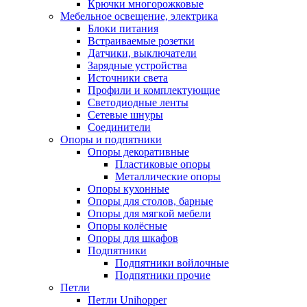
Крючки многорожковые
Мебельное освещение, электрика
Блоки питания
Встраиваемые розетки
Датчики, выключатели
Зарядные устройства
Источники света
Профили и комплектующие
Светодиодные ленты
Сетевые шнуры
Соединители
Опоры и подпятники
Опоры декоративные
Пластиковые опоры
Металлические опоры
Опоры кухонные
Опоры для столов, барные
Опоры для мягкой мебели
Опоры колёсные
Опоры для шкафов
Подпятники
Подпятники войлочные
Подпятники прочие
Петли
Петли Unihopper