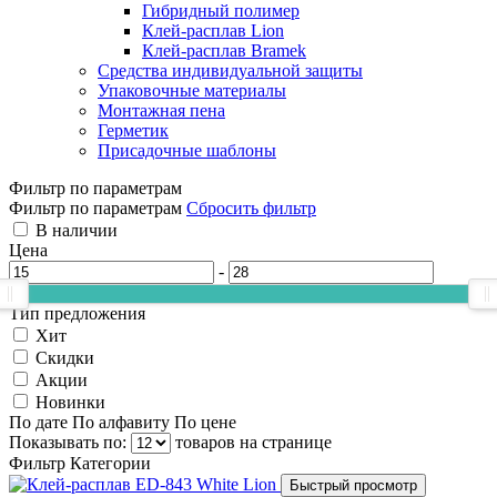
Гибридный полимер
Клей-расплав Lion
Клей-расплав Bramek
Средства индивидуальной защиты
Упаковочные материалы
Монтажная пена
Герметик
Присадочные шаблоны
Фильтр по параметрам
Фильтр по параметрам
Сбросить фильтр
В наличии
Цена
-
Тип предложения
Хит
Скидки
Акции
Новинки
По дате
По алфавиту
По цене
Показывать по:
товаров на странице
Фильтр
Категории
Быстрый просмотр