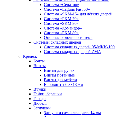
Система «Сенатор»
Система «Laguna Fast 50»
Система «SKM-15» для лёгких дверей
Система «PKM 70»
Система «SKM 80»
Система «Командор»
Система «PKM 80»
Опорная рамочная система
Системы складных дверей
Система складных дверей 05-MKK-100
Система складных дверей ZMA
Крепёж
Болты
Винты
Винты для ручек
Винты потайные
Винты для мебели
Евровинты 6.3х13 мм
Втулки
Гайки, барашки
Гвозди
Дюбеля
Заглушки
Заглушки самоклеящиеся 14 мм