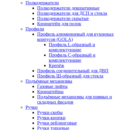
Полкодержатели
Полкодержатели декоративные
Полкодержатели для ДСП и стекла
Полкодержатели скрытые
Кронштейн для полок
Профили
Профиль алюминиевый для кухонных
корпусов (GOLA)
Профиль L-образный и
комплектующие
Профиль C-образный и
комплектующие
Крепёж
Профиль соединительный для ДВП
Профиль Ш-образный для стекла
Подъёмные механизмы
Газовые лифты
Кронштейны
Подъёмные механизмы для прямых и
складных фасадов
Ручки
Ручки-скобы
Ручки-кнопки
Ручки рейлинговые
Ручки торцевые