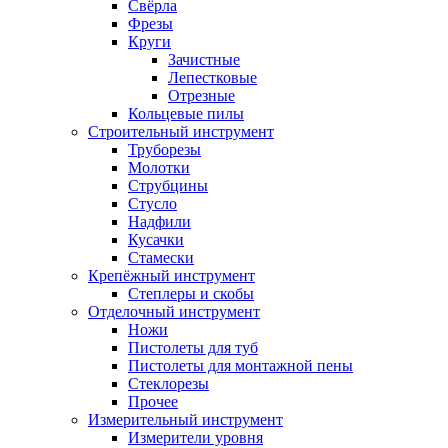
Свёрла
Фрезы
Круги
Зачистные
Лепестковые
Отрезные
Кольцевые пилы
Строительный инструмент
Труборезы
Молотки
Струбцины
Стусло
Надфили
Кусачки
Стамески
Крепёжный инструмент
Степлеры и скобы
Отделочный инструмент
Ножи
Пистолеты для туб
Пистолеты для монтажной пены
Стеклорезы
Прочее
Измерительный инструмент
Измерители уровня