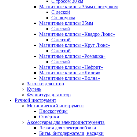
С тросом 30 см
Магнитные клипсы 35мм с рисунком
С леской
Со шнуром
Магнитные клипсы 35мм
С леской
Магнитные клипсы «Квадро Люкс»
С лентой
Магнитные клипсы «Круг Люкс»
С лентой
Магнитные клипсы «Ромашка»
С леской
Магнитные клипсы «Нефрит»
Магнитные клипсы «Лилия»
Магнитные клипсы «Волна»
Заколки для штор
Кугель
Фурнитура для штор
Ручной инструмент
Механический инструмент
Плоскогубцы
Отвёртки
Аксессуары для электроинструмента
Лезвия для электролобзика
Биты, битодержатели, насадки