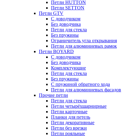
Петли HUTTON
Петли SETTON
Петли GTV
С доводчиком
Без доводчика
Петли для стекла
Без пружины
Ограничитель угла открывания
Петли для алюминиевых рамок
Петли BOYARD
С доводчиком
Без доводчика
Комплектующие
Петли для стекла
Без пружины
С пружиной обратного хода
Петли для алюминиевых фасадов
Прочие петли
Петли для стекла
Петли четырёхшарнирные
Петли карточные
Планки для петель
Петли декоративные
Петли без врезки
Петли рояльные