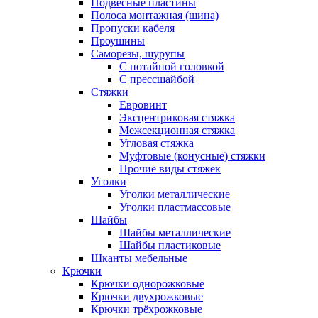
Подвесные пластины
Полоса монтажная (шина)
Пропуски кабеля
Проушины
Саморезы, шурупы
С потайной головкой
С прессшайбой
Стяжки
Евровинт
Эксцентриковая стяжка
Межсекционная стяжка
Угловая стяжка
Муфтовые (конусные) стяжки
Прочие виды стяжек
Уголки
Уголки металлические
Уголки пластмассовые
Шайбы
Шайбы металлические
Шайбы пластиковые
Шканты мебельные
Крючки
Крючки однорожковые
Крючки двухрожковые
Крючки трёхрожковые