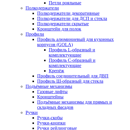
Петли рояльные
Полкодержатели
Полкодержатели декоративные
Полкодержатели для ДСП и стекла
Полкодержатели скрытые
Кронштейн для полок
Профили
Профиль алюминиевый для кухонных
корпусов (GOLA)
Профиль L-образный и
комплектующие
Профиль C-образный и
комплектующие
Крепёж
Профиль соединительный для ДВП
Профиль Ш-образный для стекла
Подъёмные механизмы
Газовые лифты
Кронштейны
Подъёмные механизмы для прямых и
складных фасадов
Ручки
Ручки-скобы
Ручки-кнопки
Ручки рейлинговые