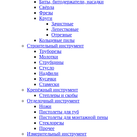
Биты, битодержатели, насадки
Свёрла
Фрезы
Круги
Зачистные
Лепестковые
Отрезные
Кольцевые пилы
Строительный инструмент
Труборезы
Молотки
Струбцины
Стусло
Надфили
Кусачки
Стамески
Крепёжный инструмент
Степлеры и скобы
Отделочный инструмент
Ножи
Пистолеты для туб
Пистолеты для монтажной пены
Стеклорезы
Прочее
Измерительный инструмент