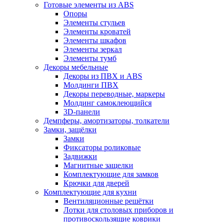
Готовые элементы из ABS
Опоры
Элементы стульев
Элементы кроватей
Элементы шкафов
Элементы зеркал
Элементы тумб
Декоры мебельные
Декоры из ПВХ и ABS
Молдинги ПВХ
Декоры переводные, маркеры
Молдинг самоклеющийся
3D-панели
Демпферы, амортизаторы, толкатели
Замки, защёлки
Замки
Фиксаторы роликовые
Задвижки
Магнитные защелки
Комплектующие для замков
Крючки для дверей
Комплектующие для кухни
Вентиляционные решётки
Лотки для столовых приборов и
противоскользящие коврики