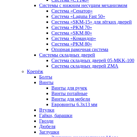
Системы с нижним несущим механизмом
Система «Сенатор»
Система «Laguna Fast 50»
Система «SKM-15» для лёгких дверей
Система «PKM 70»
Система «SKM 80»
Система «Командор»
Система «PKM 80»
Опорная рамочная система
Системы складных дверей
Система складных дверей 05-MKK-100
Система складных дверей ZMA
Крепёж
Болты
Винты
Винты для ручек
Винты потайные
Винты для мебели
Евровинты 6.3х13 мм
Втулки
Гайки, барашки
Гвозди
Дюбеля
Заглушки