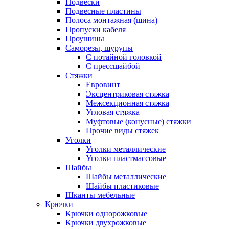
Подвески
Подвесные пластины
Полоса монтажная (шина)
Пропуски кабеля
Проушины
Саморезы, шурупы
С потайной головкой
С прессшайбой
Стяжки
Евровинт
Эксцентриковая стяжка
Межсекционная стяжка
Угловая стяжка
Муфтовые (конусные) стяжки
Прочие виды стяжек
Уголки
Уголки металлические
Уголки пластмассовые
Шайбы
Шайбы металлические
Шайбы пластиковые
Шканты мебельные
Крючки
Крючки однорожковые
Крючки двухрожковые