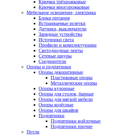
Крючки трёхрожковые
Крючки многорожковые
Мебельное освещение, электрика
Блоки питания
Встраиваемые розетки
Датчики, выключатели
Зарядные устройства
Источники света
Профили и комплектующие
Светодиодные ленты
Сетевые шнуры
Соединители
Опоры и подпятники
Опоры декоративные
Пластиковые опоры
Металлические опоры
Опоры кухонные
Опоры для столов, барные
Опоры для мягкой мебели
Опоры колёсные
Опоры для шкафов
Подпятники
Подпятники войлочные
Подпятники прочие
Петли