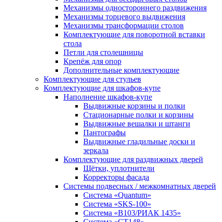
Механизмы одностороннего раздвижения
Механизмы торцевого выдвижения
Механизмы трансформации столов
Комплектующие для поворотной вставки
стола
Петли для столешницы
Крепёж для опор
Дополнительные комплектующие
Комплектующие для стульев
Комплектующие для шкафов-купе
Наполнение шкафов-купе
Выдвижные корзины и полки
Стационарные полки и корзины
Выдвижные вешалки и штанги
Пантографы
Выдвижные гладильные доски и
зеркала
Комплектующие для раздвижных дверей
Щётки, уплотнители
Корректоры фасада
Системы подвесных / межкомнатных дверей
Система «Quantum»
Система «SKS-100»
Система «B103/РИАК 1435»
Система «СТ148»