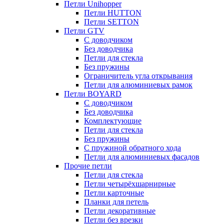
Петли Unihopper
Петли HUTTON
Петли SETTON
Петли GTV
С доводчиком
Без доводчика
Петли для стекла
Без пружины
Ограничитель угла открывания
Петли для алюминиевых рамок
Петли BOYARD
С доводчиком
Без доводчика
Комплектующие
Петли для стекла
Без пружины
С пружиной обратного хода
Петли для алюминиевых фасадов
Прочие петли
Петли для стекла
Петли четырёхшарнирные
Петли карточные
Планки для петель
Петли декоративные
Петли без врезки