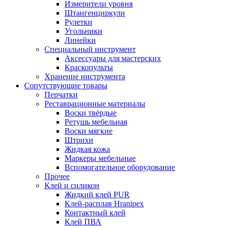
Измерители уровня
Штангенциркули
Рулетки
Угольники
Линейки
Специальный инструмент
Аксессуары для мастерских
Краскопульты
Хранение инструмента
Сопутствующие товары
Перчатки
Реставрационные материалы
Воски твёрдые
Ретушь мебельная
Воски мягкие
Штрихи
Жидкая кожа
Маркеры мебельные
Вспомогательное оборудование
Прочее
Клей и силикон
Жидкий клей PUR
Клей-расплав Hranipex
Контактный клей
Клей ПВА