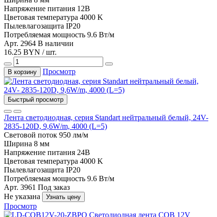
Напряжение питания
12В
Цветовая температура
4000 K
Пылевлагозащита
IP20
Потребляемая мощность
9.6 Вт/м
Арт. 2964
В наличии
16.25 BYN / шт.
Просмотр
В корзину
Быстрый просмотр
Лента светодиодная, серия Standart нейтральный белый, 24V-
2835-120D, 9,6W/m, 4000 (L=5)
Световой поток
950 лм/м
Ширина
8 мм
Напряжение питания
24В
Цветовая температура
4000 K
Пылевлагозащита
IP20
Потребляемая мощность
9.6 Вт/м
Арт. 3961
Под заказ
Не указана
Узнать цену
Просмотр