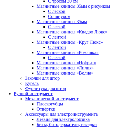
С тросом 30 см
Магнитные клипсы 35мм с рисунком
С леской
Со шнуром
Магнитные клипсы 35мм
С леской
Магнитные клипсы «Квадро Люкс»
С лентой
Магнитные клипсы «Круг Люкс»
С лентой
Магнитные клипсы «Ромашка»
С леской
Магнитные клипсы «Нефрит»
Магнитные клипсы «Лилия»
Магнитные клипсы «Волна»
Заколки для штор
Кугель
Фурнитура для штор
Ручной инструмент
Механический инструмент
Плоскогубцы
Отвёртки
Аксессуары для электроинструмента
Лезвия для электролобзика
Биты, битодержатели, насадки