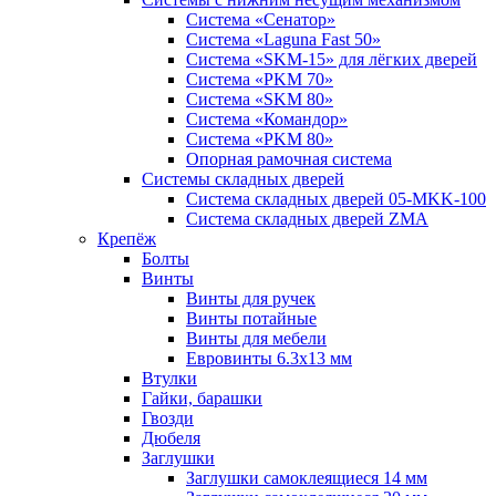
Система «Сенатор»
Система «Laguna Fast 50»
Система «SKM-15» для лёгких дверей
Система «PKM 70»
Система «SKM 80»
Система «Командор»
Система «PKM 80»
Опорная рамочная система
Системы складных дверей
Система складных дверей 05-MKK-100
Система складных дверей ZMA
Крепёж
Болты
Винты
Винты для ручек
Винты потайные
Винты для мебели
Евровинты 6.3х13 мм
Втулки
Гайки, барашки
Гвозди
Дюбеля
Заглушки
Заглушки самоклеящиеся 14 мм