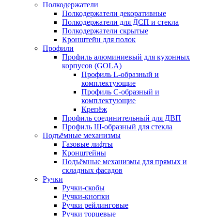
Полкодержатели
Полкодержатели декоративные
Полкодержатели для ДСП и стекла
Полкодержатели скрытые
Кронштейн для полок
Профили
Профиль алюминиевый для кухонных
корпусов (GOLA)
Профиль L-образный и
комплектующие
Профиль C-образный и
комплектующие
Крепёж
Профиль соединительный для ДВП
Профиль Ш-образный для стекла
Подъёмные механизмы
Газовые лифты
Кронштейны
Подъёмные механизмы для прямых и
складных фасадов
Ручки
Ручки-скобы
Ручки-кнопки
Ручки рейлинговые
Ручки торцевые