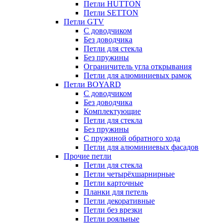
Петли HUTTON
Петли SETTON
Петли GTV
С доводчиком
Без доводчика
Петли для стекла
Без пружины
Ограничитель угла открывания
Петли для алюминиевых рамок
Петли BOYARD
С доводчиком
Без доводчика
Комплектующие
Петли для стекла
Без пружины
С пружиной обратного хода
Петли для алюминиевых фасадов
Прочие петли
Петли для стекла
Петли четырёхшарнирные
Петли карточные
Планки для петель
Петли декоративные
Петли без врезки
Петли рояльные