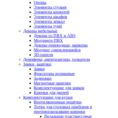
Опоры
Элементы стульев
Элементы кроватей
Элементы шкафов
Элементы зеркал
Элементы тумб
Декоры мебельные
Декоры из ПВХ и ABS
Молдинги ПВХ
Декоры переводные, маркеры
Молдинг самоклеющийся
3D-панели
Демпферы, амортизаторы, толкатели
Замки, защёлки
Замки
Фиксаторы роликовые
Задвижки
Магнитные защелки
Комплектующие для замков
Крючки для дверей
Комплектующие для кухни
Вентиляционные решётки
Лотки для столовых приборов и
противоскользящие коврики
Вкладыши пластмассовые