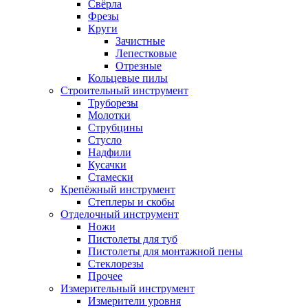
Свёрла
Фрезы
Круги
Зачистные
Лепестковые
Отрезные
Кольцевые пилы
Строительный инструмент
Труборезы
Молотки
Струбцины
Стусло
Надфили
Кусачки
Стамески
Крепёжный инструмент
Степлеры и скобы
Отделочный инструмент
Ножи
Пистолеты для туб
Пистолеты для монтажной пены
Стеклорезы
Прочее
Измерительный инструмент
Измерители уровня