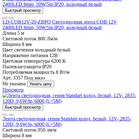
Быстрый просмотр
LD-COB12V-20-ZBPQ Светодиодная лента COB 12V
2400LED 8mm, 50W/5m IP20, холодный белый
Длина
5 м
Световой поток
800 Лм/м
Ширина
8 мм
Цвет свечения
холодный белый
Напряжение питания
12В
Цветовая температура
6200 К
Пылевлагозащита
IP20
Потребляемая мощность
8 Вт/м
Арт. 3357
Под заказ
Не указана
Узнать цену
Просмотр
Быстрый просмотр
Лента светодиодная, серия Standart холод. белый, 12V- 2835-
120D, 9,6W/m, 6000 (L=5М)
Световой поток
950 лм/м
Ширина
8 мм