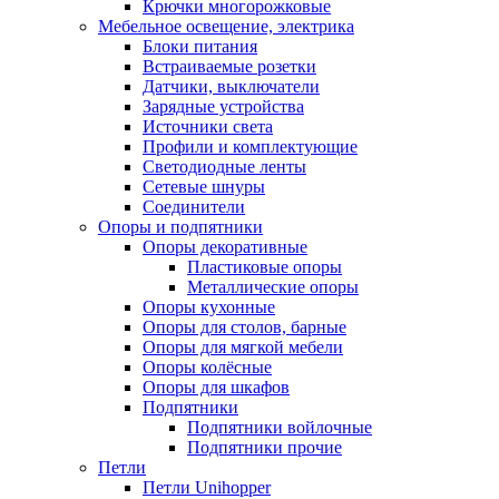
Крючки многорожковые
Мебельное освещение, электрика
Блоки питания
Встраиваемые розетки
Датчики, выключатели
Зарядные устройства
Источники света
Профили и комплектующие
Светодиодные ленты
Сетевые шнуры
Соединители
Опоры и подпятники
Опоры декоративные
Пластиковые опоры
Металлические опоры
Опоры кухонные
Опоры для столов, барные
Опоры для мягкой мебели
Опоры колёсные
Опоры для шкафов
Подпятники
Подпятники войлочные
Подпятники прочие
Петли
Петли Unihopper