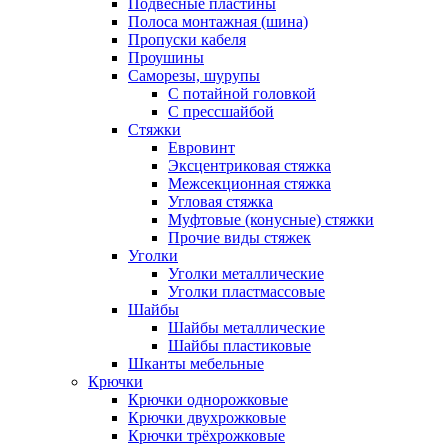
Подвесные пластины
Полоса монтажная (шина)
Пропуски кабеля
Проушины
Саморезы, шурупы
С потайной головкой
С прессшайбой
Стяжки
Евровинт
Эксцентриковая стяжка
Межсекционная стяжка
Угловая стяжка
Муфтовые (конусные) стяжки
Прочие виды стяжек
Уголки
Уголки металлические
Уголки пластмассовые
Шайбы
Шайбы металлические
Шайбы пластиковые
Шканты мебельные
Крючки
Крючки однорожковые
Крючки двухрожковые
Крючки трёхрожковые