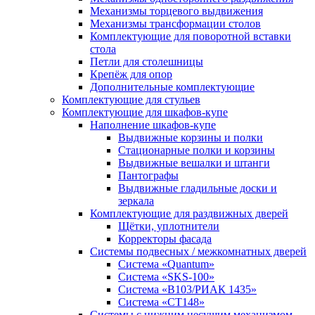
Механизмы торцевого выдвижения
Механизмы трансформации столов
Комплектующие для поворотной вставки
стола
Петли для столешницы
Крепёж для опор
Дополнительные комплектующие
Комплектующие для стульев
Комплектующие для шкафов-купе
Наполнение шкафов-купе
Выдвижные корзины и полки
Стационарные полки и корзины
Выдвижные вешалки и штанги
Пантографы
Выдвижные гладильные доски и
зеркала
Комплектующие для раздвижных дверей
Щётки, уплотнители
Корректоры фасада
Системы подвесных / межкомнатных дверей
Система «Quantum»
Система «SKS-100»
Система «B103/РИАК 1435»
Система «СТ148»
Системы с нижним несущим механизмом