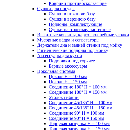
Коврики противоскользящие
Сушки для посуды
Сушки в нижнюю базу
Сушки в верхнюю базу
Поддоны, комплектующие
Сушки настольные, настенные
Выкатные корзины, карго, волшебные уголки
Мусорные вёдра и сегрегаторы
Держатели дна и задней стенки под мойку
Гигиенические поддоны под мойку
Аксессуары для кухни
Подставки под горячее
Барные аксессуары
Цокольная система
Цоколь H = 100 мм
Цоколь H = 150 мм
Соединение 180° H = 100 мм
Соединение 180° H = 150 мм
Уголок гибкий
Соединение 45/135° H = 100 мм
Соединение 45/135° H = 150 мм
Соединение 90° H = 100 мм
Соединение 90° H = 150 мм
Торцевая заглушка H = 100 мм
Торцевая заглушка H = 150 мм