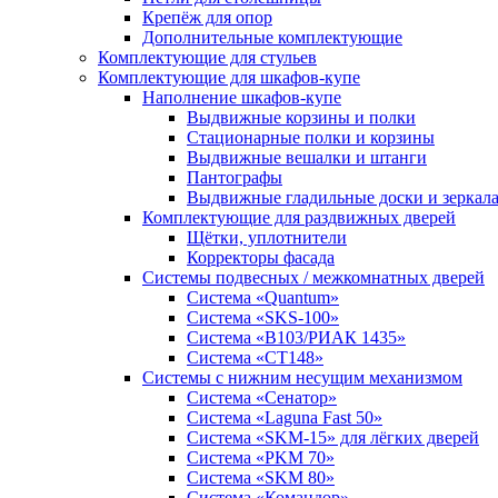
Крепёж для опор
Дополнительные комплектующие
Комплектующие для стульев
Комплектующие для шкафов-купе
Наполнение шкафов-купе
Выдвижные корзины и полки
Стационарные полки и корзины
Выдвижные вешалки и штанги
Пантографы
Выдвижные гладильные доски и зеркал
Комплектующие для раздвижных дверей
Щётки, уплотнители
Корректоры фасада
Системы подвесных / межкомнатных дверей
Система «Quantum»
Система «SKS-100»
Система «B103/РИАК 1435»
Система «СТ148»
Системы с нижним несущим механизмом
Система «Сенатор»
Система «Laguna Fast 50»
Система «SKM-15» для лёгких дверей
Система «PKM 70»
Система «SKM 80»
Система «Командор»