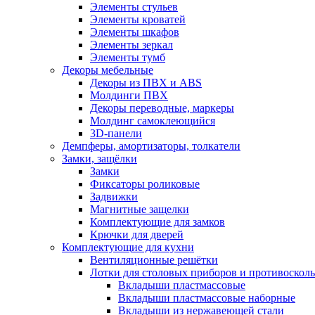
Элементы стульев
Элементы кроватей
Элементы шкафов
Элементы зеркал
Элементы тумб
Декоры мебельные
Декоры из ПВХ и ABS
Молдинги ПВХ
Декоры переводные, маркеры
Молдинг самоклеющийся
3D-панели
Демпферы, амортизаторы, толкатели
Замки, защёлки
Замки
Фиксаторы роликовые
Задвижки
Магнитные защелки
Комплектующие для замков
Крючки для дверей
Комплектующие для кухни
Вентиляционные решётки
Лотки для столовых приборов и противоскол
Вкладыши пластмассовые
Вкладыши пластмассовые наборные
Вкладыши из нержавеющей стали