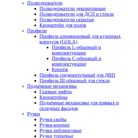
Полкодержатели
Полкодержатели декоративные
Полкодержатели для ДСП и стекла
Полкодержатели скрытые
Кронштейн для полок
Профили
Профиль алюминиевый для кухонных
корпусов (GOLA)
Профиль L-образный и
комплектующие
Профиль C-образный и
комплектующие
Крепёж
Профиль соединительный для ДВП
Профиль Ш-образный для стекла
Подъёмные механизмы
Газовые лифты
Кронштейны
Подъёмные механизмы для прямых и
складных фасадов
Ручки
Ручки-скобы
Ручки-кнопки
Ручки рейлинговые
Ручки торцевые