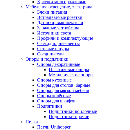
Крючки многорожковые
Мебельное освещение, электрика
Блоки питания
Встраиваемые розетки
Датчики, выключатели
Зарядные устройства
Источники света
Профили и комплектующие
Светодиодные ленты
Сетевые шнуры
Соединители
Опоры и подпятники
Опоры декоративные
Пластиковые опоры
Металлические опоры
Опоры кухонные
Опоры для столов, барные
Опоры для мягкой мебели
Опоры колёсные
Опоры для шкафов
Подпятники
Подпятники войлочные
Подпятники прочие
Петли
Петли Unihopper