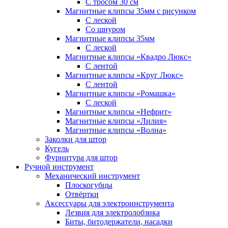
С тросом 30 см
Магнитные клипсы 35мм с рисунком
С леской
Со шнуром
Магнитные клипсы 35мм
С леской
Магнитные клипсы «Квадро Люкс»
С лентой
Магнитные клипсы «Круг Люкс»
С лентой
Магнитные клипсы «Ромашка»
С леской
Магнитные клипсы «Нефрит»
Магнитные клипсы «Лилия»
Магнитные клипсы «Волна»
Заколки для штор
Кугель
Фурнитура для штор
Ручной инструмент
Механический инструмент
Плоскогубцы
Отвёртки
Аксессуары для электроинструмента
Лезвия для электролобзика
Биты, битодержатели, насадки