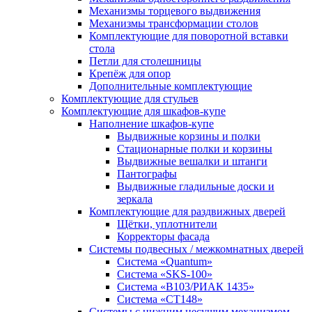
Механизмы торцевого выдвижения
Механизмы трансформации столов
Комплектующие для поворотной вставки
стола
Петли для столешницы
Крепёж для опор
Дополнительные комплектующие
Комплектующие для стульев
Комплектующие для шкафов-купе
Наполнение шкафов-купе
Выдвижные корзины и полки
Стационарные полки и корзины
Выдвижные вешалки и штанги
Пантографы
Выдвижные гладильные доски и
зеркала
Комплектующие для раздвижных дверей
Щётки, уплотнители
Корректоры фасада
Системы подвесных / межкомнатных дверей
Система «Quantum»
Система «SKS-100»
Система «B103/РИАК 1435»
Система «СТ148»
Системы с нижним несущим механизмом