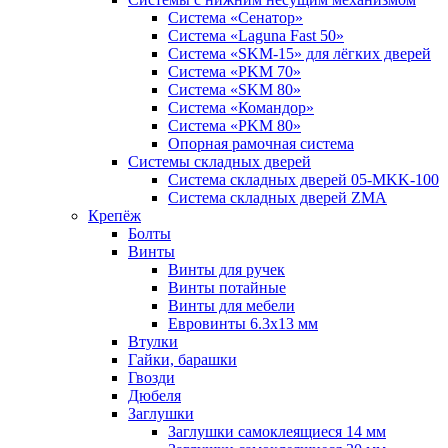
Система «Сенатор»
Система «Laguna Fast 50»
Система «SKM-15» для лёгких дверей
Система «PKM 70»
Система «SKM 80»
Система «Командор»
Система «PKM 80»
Опорная рамочная система
Системы складных дверей
Система складных дверей 05-MKK-100
Система складных дверей ZMA
Крепёж
Болты
Винты
Винты для ручек
Винты потайные
Винты для мебели
Евровинты 6.3х13 мм
Втулки
Гайки, барашки
Гвозди
Дюбеля
Заглушки
Заглушки самоклеящиеся 14 мм