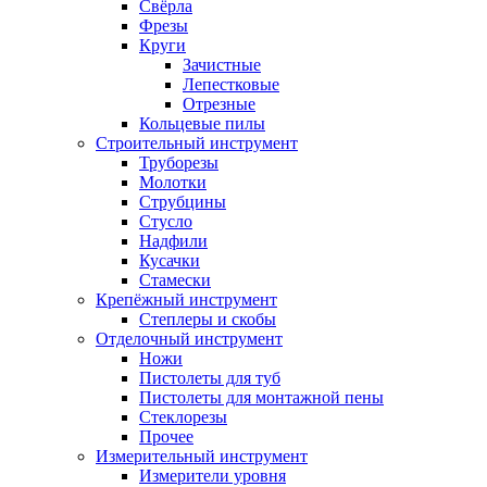
Свёрла
Фрезы
Круги
Зачистные
Лепестковые
Отрезные
Кольцевые пилы
Строительный инструмент
Труборезы
Молотки
Струбцины
Стусло
Надфили
Кусачки
Стамески
Крепёжный инструмент
Степлеры и скобы
Отделочный инструмент
Ножи
Пистолеты для туб
Пистолеты для монтажной пены
Стеклорезы
Прочее
Измерительный инструмент
Измерители уровня