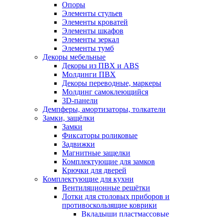
Опоры
Элементы стульев
Элементы кроватей
Элементы шкафов
Элементы зеркал
Элементы тумб
Декоры мебельные
Декоры из ПВХ и ABS
Молдинги ПВХ
Декоры переводные, маркеры
Молдинг самоклеющийся
3D-панели
Демпферы, амортизаторы, толкатели
Замки, защёлки
Замки
Фиксаторы роликовые
Задвижки
Магнитные защелки
Комплектующие для замков
Крючки для дверей
Комплектующие для кухни
Вентиляционные решётки
Лотки для столовых приборов и
противоскользящие коврики
Вкладыши пластмассовые