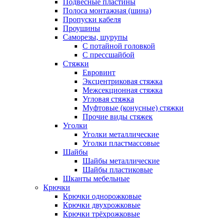
Подвесные пластины
Полоса монтажная (шина)
Пропуски кабеля
Проушины
Саморезы, шурупы
С потайной головкой
С прессшайбой
Стяжки
Евровинт
Эксцентриковая стяжка
Межсекционная стяжка
Угловая стяжка
Муфтовые (конусные) стяжки
Прочие виды стяжек
Уголки
Уголки металлические
Уголки пластмассовые
Шайбы
Шайбы металлические
Шайбы пластиковые
Шканты мебельные
Крючки
Крючки однорожковые
Крючки двухрожковые
Крючки трёхрожковые