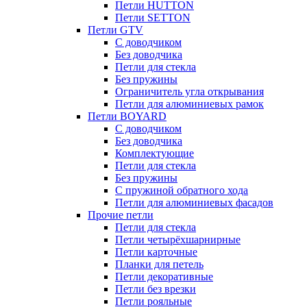
Петли HUTTON
Петли SETTON
Петли GTV
С доводчиком
Без доводчика
Петли для стекла
Без пружины
Ограничитель угла открывания
Петли для алюминиевых рамок
Петли BOYARD
С доводчиком
Без доводчика
Комплектующие
Петли для стекла
Без пружины
С пружиной обратного хода
Петли для алюминиевых фасадов
Прочие петли
Петли для стекла
Петли четырёхшарнирные
Петли карточные
Планки для петель
Петли декоративные
Петли без врезки
Петли рояльные