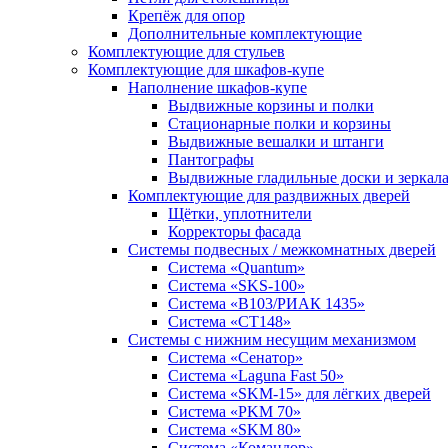
Крепёж для опор
Дополнительные комплектующие
Комплектующие для стульев
Комплектующие для шкафов-купе
Наполнение шкафов-купе
Выдвижные корзины и полки
Стационарные полки и корзины
Выдвижные вешалки и штанги
Пантографы
Выдвижные гладильные доски и зеркал
Комплектующие для раздвижных дверей
Щётки, уплотнители
Корректоры фасада
Системы подвесных / межкомнатных дверей
Система «Quantum»
Система «SKS-100»
Система «B103/РИАК 1435»
Система «СТ148»
Системы с нижним несущим механизмом
Система «Сенатор»
Система «Laguna Fast 50»
Система «SKM-15» для лёгких дверей
Система «PKM 70»
Система «SKM 80»
Система «Командор»