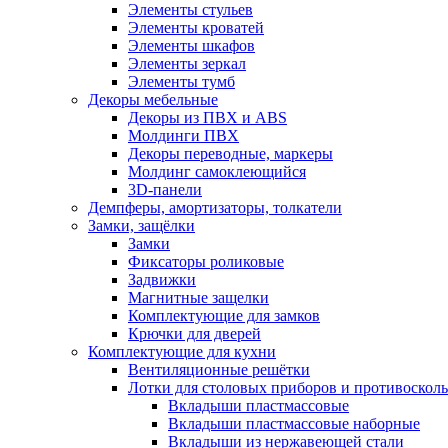
Элементы стульев
Элементы кроватей
Элементы шкафов
Элементы зеркал
Элементы тумб
Декоры мебельные
Декоры из ПВХ и ABS
Молдинги ПВХ
Декоры переводные, маркеры
Молдинг самоклеющийся
3D-панели
Демпферы, амортизаторы, толкатели
Замки, защёлки
Замки
Фиксаторы роликовые
Задвижки
Магнитные защелки
Комплектующие для замков
Крючки для дверей
Комплектующие для кухни
Вентиляционные решётки
Лотки для столовых приборов и противоскол
Вкладыши пластмассовые
Вкладыши пластмассовые наборные
Вкладыши из нержавеющей стали