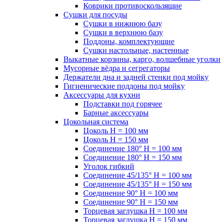
Коврики противоскользящие
Сушки для посуды
Сушки в нижнюю базу
Сушки в верхнюю базу
Поддоны, комплектующие
Сушки настольные, настенные
Выкатные корзины, карго, волшебные уголки
Мусорные вёдра и сегрегаторы
Держатели дна и задней стенки под мойку
Гигиенические поддоны под мойку
Аксессуары для кухни
Подставки под горячее
Барные аксессуары
Цокольная система
Цоколь H = 100 мм
Цоколь H = 150 мм
Соединение 180° H = 100 мм
Соединение 180° H = 150 мм
Уголок гибкий
Соединение 45/135° H = 100 мм
Соединение 45/135° H = 150 мм
Соединение 90° H = 100 мм
Соединение 90° H = 150 мм
Торцевая заглушка H = 100 мм
Торцевая заглушка H = 150 мм