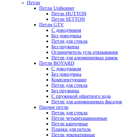
Петли
Петли Unihopper
Петли HUTTON
Петли SETTON
Петли GTV
С доводчиком
Без доводчика
Петли для стекла
Без пружины
Ограничитель угла открывания
Петли для алюминиевых рамок
Петли BOYARD
С доводчиком
Без доводчика
Комплектующие
Петли для стекла
Без пружины
С пружиной обратного хода
Петли для алюминиевых фасадов
Прочие петли
Петли для стекла
Петли четырёхшарнирные
Петли карточные
Планки для петель
Петли декоративные