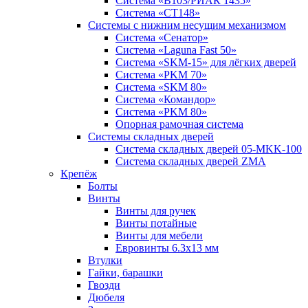
Система «B103/РИАК 1435»
Система «СТ148»
Системы с нижним несущим механизмом
Система «Сенатор»
Система «Laguna Fast 50»
Система «SKM-15» для лёгких дверей
Система «PKM 70»
Система «SKM 80»
Система «Командор»
Система «PKM 80»
Опорная рамочная система
Системы складных дверей
Система складных дверей 05-MKK-100
Система складных дверей ZMA
Крепёж
Болты
Винты
Винты для ручек
Винты потайные
Винты для мебели
Евровинты 6.3х13 мм
Втулки
Гайки, барашки
Гвозди
Дюбеля