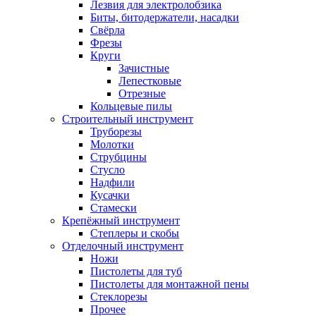
Лезвия для электролобзика
Биты, битодержатели, насадки
Свёрла
Фрезы
Круги
Зачистные
Лепестковые
Отрезные
Кольцевые пилы
Строительный инструмент
Труборезы
Молотки
Струбцины
Стусло
Надфили
Кусачки
Стамески
Крепёжный инструмент
Степлеры и скобы
Отделочный инструмент
Ножи
Пистолеты для туб
Пистолеты для монтажной пены
Стеклорезы
Прочее