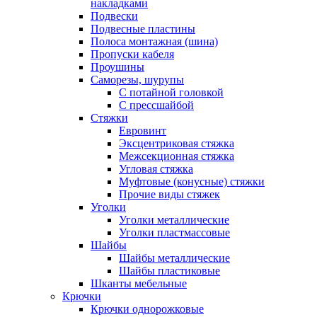
накладками
Подвески
Подвесные пластины
Полоса монтажная (шина)
Пропуски кабеля
Проушины
Саморезы, шурупы
С потайной головкой
С прессшайбой
Стяжки
Евровинт
Эксцентриковая стяжка
Межсекционная стяжка
Угловая стяжка
Муфтовые (конусные) стяжки
Прочие виды стяжек
Уголки
Уголки металлические
Уголки пластмассовые
Шайбы
Шайбы металлические
Шайбы пластиковые
Шканты мебельные
Крючки
Крючки однорожковые