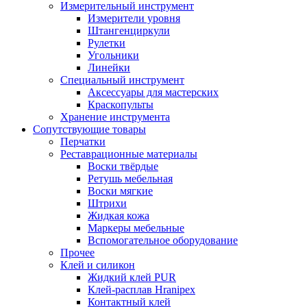
Измерительный инструмент
Измерители уровня
Штангенциркули
Рулетки
Угольники
Линейки
Специальный инструмент
Аксессуары для мастерских
Краскопульты
Хранение инструмента
Сопутствующие товары
Перчатки
Реставрационные материалы
Воски твёрдые
Ретушь мебельная
Воски мягкие
Штрихи
Жидкая кожа
Маркеры мебельные
Вспомогательное оборудование
Прочее
Клей и силикон
Жидкий клей PUR
Клей-расплав Hranipex
Контактный клей