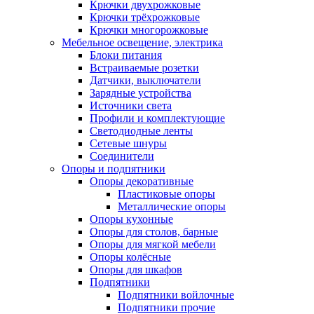
Крючки двухрожковые
Крючки трёхрожковые
Крючки многорожковые
Мебельное освещение, электрика
Блоки питания
Встраиваемые розетки
Датчики, выключатели
Зарядные устройства
Источники света
Профили и комплектующие
Светодиодные ленты
Сетевые шнуры
Соединители
Опоры и подпятники
Опоры декоративные
Пластиковые опоры
Металлические опоры
Опоры кухонные
Опоры для столов, барные
Опоры для мягкой мебели
Опоры колёсные
Опоры для шкафов
Подпятники
Подпятники войлочные
Подпятники прочие