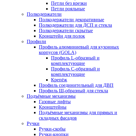
Петли без врезки
Петли рояльные
Полкодержатели
Полкодержатели декоративные
Полкодержатели для ДСП и стекла
Полкодержатели скрытые
Кронштейн для полок
Профили
Профиль алюминиевый для кухонных
корпусов (GOLA)
Профиль L-образный и
комплектующие
Профиль C-образный и
комплектующие
Крепёж
Профиль соединительный для ДВП
Профиль Ш-образный для стекла
Подъёмные механизмы
Газовые лифты
Кронштейны
Подъёмные механизмы для прямых и
складных фасадов
Ручки
Ручки-скобы
Ручки-кнопки